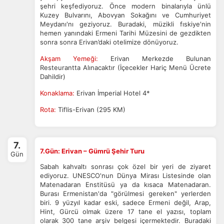
şehri keşfediyoruz. Önce modern binalarıyla ünlü
devre dışı bırakılamaz.
Kuzey Bulvarını, Abovyan Sokağını ve Cumhuriyet
Meydanı'nı geziyoruz. Buradaki, müzikli fıskiye'nin
hemen yanındaki Ermeni Tarihi Müzesini de gezdikten
sonra sonra Erivan’daki otelimize dönüyoruz.
Akşam Yemeği:
Erivan Merkezde Bulunan
İstatistik Çerezleri
Resteurantta Alınacaktır (İçecekler Hariç Menü Ücrete
Ziyaretçilerin siteyi nasıl kullandığını anonim olarak
Dahildir)
ölçeriz. Hangi sayfaların popüler olduğunu ve
Konaklama:
Erivan İmperial Hotel 4*
kullanıcıların nerede zorluk yaşadığını anlamamıza
yardımcı olur.
Rota:
Tiflis-Erivan (295 KM)
7.
7.Gün: Erivan – Gümrü Şehir Turu
Gün
Pazarlama Çerezleri
Sabah kahvaltı sonrası çok özel bir yeri de ziyaret
Size ve ilgi alanlarınıza uygun reklamlar göstermek için
ediyoruz. UNESCO'nun Dünya Mirası Listesinde olan
kullanılır. Kapatırsanız reklamları görmeye devam
Matenadaran Enstitüsü ya da kısaca Matenadaran.
edersiniz, ancak daha az alakalı olabilirler.
Burası Ermenistan'da "görülmesi gereken" yerlerden
biri. 9 yüzyıl kadar eski, sadece Ermeni değil, Arap,
Hint, Gürcü olmak üzere 17 tane el yazısı, toplam
olarak 300 tane arşiv belgesi içermektedir. Buradaki