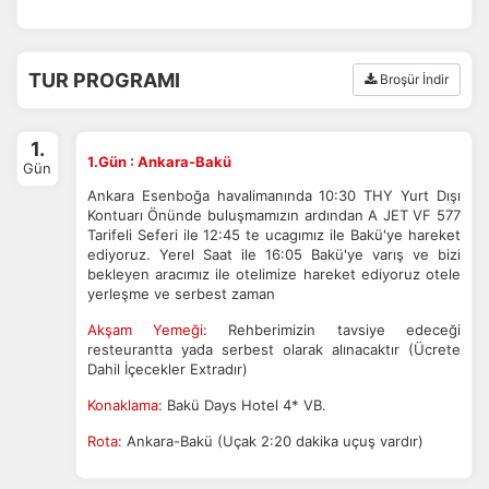
TUR PROGRAMI
Broşür İndir
1.
1.Gün : Ankara-Bakü
Gün
Ankara Esenboğa havalimanında 10:30 THY Yurt Dışı
Kontuarı Önünde buluşmamızın ardından A JET VF 577
Tarifeli Seferi ile 12:45 te ucagımız ile Bakü'ye hareket
ediyoruz. Yerel Saat ile 16:05 Bakü'ye varış ve bizi
bekleyen aracımız ile otelimize hareket ediyoruz otele
yerleşme ve serbest zaman
Akşam Yemeği:
Rehberimizin tavsiye edeceği
resteurantta yada serbest olarak alınacaktır (Ücrete
Dahil İçecekler Extradır)
Konaklama:
Bakü Days Hotel 4* VB.
Rota:
Ankara-Bakü (Uçak 2:20 dakika uçuş vardır)