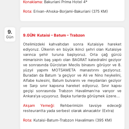
Konaklama:
Bakuriani Prima Hotel 4*
Rota:
Erivan-Ahıska-Borjami-Bakuriani (375 KM)
9.
9.GÜN: Kutaisi – Batum – Trabzon
Gün
Otelimizdeki kahvaltıdan sonra Kutaisiye hareket
ediyoruz. Ülkenin en büyük ikinci şehri olan Kutaisiye
varınca şehir turuna başlıyoruz. Orta çağ gürcü
mimarisinin baş yapıtı olan BAGRAT katedralini geziyor
ve sonrasında Gürcistan Meclis binasını görüyor ve 8.
yüzyıl yapımı MOTSAMETA manastırını geziyoruz.
Buradan da Batum 'a geçiyor ve Ali ve Nino heykelini,
Alfabe kulesini, Batum bulvarını ve meydanları geziyor
ve Sarp sınır kapısına hareket ediyoruz. Sınır kapısı
geçişi sonrasında Trabzon Havalimanı'na varıyor ve
Ankara'ya uçuyoruz. Başka turlarda görüşmek üzere...
Akşam Yemeği:
Rehberimizin tavsiye edeceği
resteurantta yada serbest olarak alınacaktır (Extra)
Rota:
Kutaisi-Batum-Trabzon Havalimanı (395 KM)