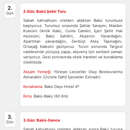
2.
2.Gün: Bakü Şehir Turu
Gün
Sabah kahvaltısını otelden aldıktan Bakü turumuza
başlıyoruz. Turumuz sırasında Şahlar Sarayını, Maiden
Kulesini (Antik Kale), Cuma Camiini, İçeri Şehir Halı
müzesini, Bakü Sahilini, Abşeron Yanardağını,
Apartman yanardağını, Zerdüşt Ateş Tapınağını,
Ortaçağ Kalesini geziyoruz. Turun sonunda Targovi
caddesinde yürüyüş yapıp, alışveriş için serbest zaman
veriyoruz. Gezi sonrasında otele hareket ve konaklama
otelimizde
Akşam Yemeği:
Yöresel Lezzetler Olup Resteurantta
Alınacaktır (Ücrete Dahil İçecekler Extradır)
Konaklama:
Bakü Days Hotel 4*
Rota:
Bakü-Bakü (60 Km)
3.
3.Gün: Bakü-Gence
Gün
Sabah kahvaltısını otelden aldıktan sonra Bakü turuna