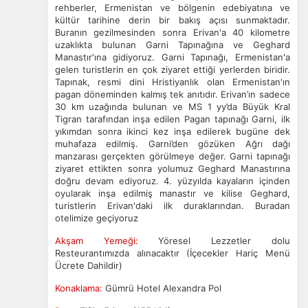
rehberler, Ermenistan ve bölgenin edebiyatına ve
kültür tarihine derin bir bakış açısı sunmaktadır.
Buranın gezilmesinden sonra Erivan'a 40 kilometre
uzaklıkta bulunan Garni Tapınağına ve Geghard
Tercihleri Kaydet
Manastır'ına gidiyoruz. Garni Tapınağı, Ermenistan'a
gelen turistlerin en çok ziyaret ettiği yerlerden biridir.
Tapınak, resmi dini Hristiyanlık olan Ermenistan'ın
pagan döneminden kalmış tek anıtıdır. Erivan’ın sadece
30 km uzağında bulunan ve MS 1 yy’da Büyük Kral
Tigran tarafından inşa edilen Pagan tapınağı Garni, ilk
yıkımdan sonra ikinci kez inşa edilerek bugüne dek
muhafaza edilmiş. Garni’den gözüken Ağrı dağı
manzarası gerçekten görülmeye değer. Garni tapınağı
ziyaret ettikten sonra yolumuz Geghard Manastırına
doğru devam ediyoruz. 4. yüzyılda kayaların içinden
oyularak inşa edilmiş manastır ve kilise Geghard,
turistlerin Erivan'daki ilk duraklarından. Buradan
otelimize geçiyoruz
Akşam Yemeği:
Yöresel Lezzetler dolu
Resteurantımızda alınacaktır (İçecekler Hariç Menü
Ücrete Dahildir)
Konaklama:
Gümrü Hotel Alexandra Pol