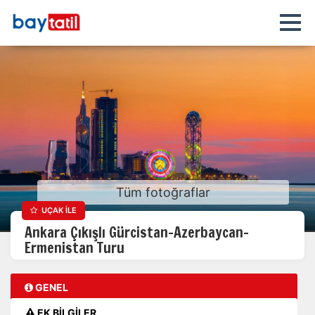
Tüm fotoğraflar
UÇAK İLE
Ankara Çıkışlı Gürcistan-Azerbaycan-
Ermenistan Turu
GENEL
EK BİLGİLER