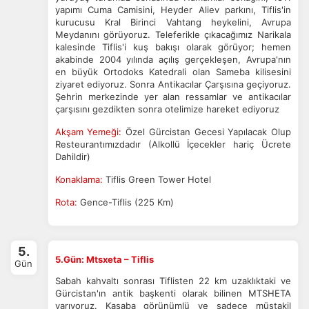
yapımı Cuma Camisini, Heyder Aliev parkını, Tiflis'in
kurucusu Kral Birinci Vahtang heykelini, Avrupa
Meydanını görüyoruz. Teleferikle çıkacağımız Narikala
kalesinde Tiflis'i kuş bakışı olarak görüyor; hemen
akabinde 2004 yılında açılış gerçekleşen, Avrupa'nın
en büyük Ortodoks Katedrali olan Sameba kilisesini
ziyaret ediyoruz. Sonra Antikacılar Çarşısına geçiyoruz.
Şehrin merkezinde yer alan ressamlar ve antikacılar
çarşısını gezdikten sonra otelimize hareket ediyoruz
Akşam Yemeği:
Özel Gürcistan Gecesi Yapılacak Olup
Resteurantımızdadır (Alkollü İçecekler hariç Ücrete
Dahildir)
Konaklama:
Tiflis Green Tower Hotel
Rota:
Gence-Tiflis (225 Km)
5.
5.Gün: Mtsxeta – Tiflis
Gün
Sabah kahvaltı sonrası Tiflisten 22 km uzaklıktaki ve
Gürcistan'ın antik başkenti olarak bilinen MTSHETA
varıyoruz. Kasaba görünümlü ve sadece müstakil