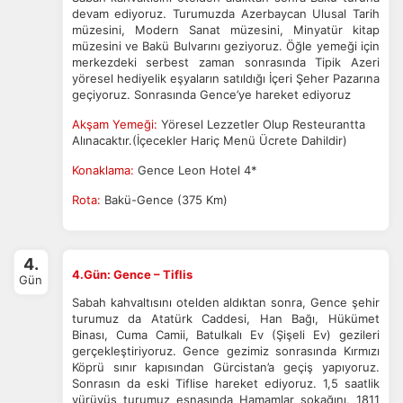
devam ediyoruz. Turumuzda Azerbaycan Ulusal Tarih
müzesini, Modern Sanat müzesini, Minyatür kitap
müzesini ve Bakü Bulvarını geziyoruz. Öğle yemeği için
merkezdeki serbest zaman sonrasında Tipik Azeri
yöresel hediyelik eşyaların satıldığı İçeri Şeher Pazarına
geçiyoruz. Sonrasında Gence’ye hareket ediyoruz
Akşam Yemeği:
Yöresel Lezzetler Olup Resteurantta
Alınacaktır.(İçecekler Hariç Menü Ücrete Dahildir)
Konaklama:
Gence Leon Hotel 4*
Rota:
Bakü-Gence (375 Km)
4.
4.Gün: Gence – Tiflis
Gün
Sabah kahvaltısını otelden aldıktan sonra, Gence şehir
turumuz da Atatürk Caddesi, Han Bağı, Hükümet
Binası, Cuma Camii, Batulkalı Ev (Şişeli Ev) gezileri
gerçekleştiriyoruz. Gence gezimiz sonrasında Kırmızı
Köprü sınır kapısından Gürcistan’a geçiş yapıyoruz.
Sonrasın da eski Tiflise hareket ediyoruz. 1,5 saatlik
yürüyüş turumuz esnasında Hamamlar sokağını, 1811