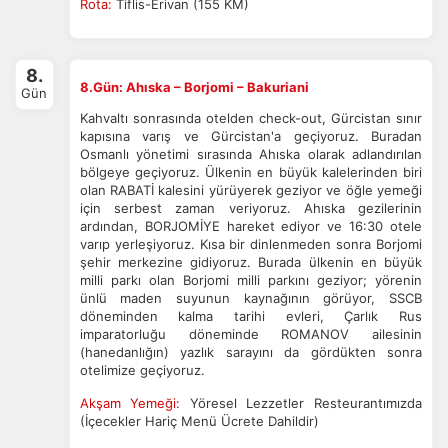
Rota:
Tiflis-Erivan (155 KM)
8.
8.Gün: Ahıska – Borjomi – Bakuriani
Gün
Kahvaltı sonrasında otelden check-out, Gürcistan sınır
kapısına varış ve Gürcistan'a geçiyoruz. Buradan
Osmanlı yönetimi sırasında Ahıska olarak adlandırılan
bölgeye geçiyoruz. Ülkenin en büyük kalelerinden biri
olan RABATİ kalesini yürüyerek geziyor ve öğle yemeği
için serbest zaman veriyoruz. Ahıska gezilerinin
ardından, BORJOMİYE hareket ediyor ve 16:30 otele
varıp yerleşiyoruz. Kısa bir dinlenmeden sonra Borjomi
şehir merkezine gidiyoruz. Burada ülkenin en büyük
milli parkı olan Borjomi milli parkını geziyor; yörenin
ünlü maden suyunun kaynağının görüyor, SSCB
döneminden kalma tarihi evleri, Çarlık Rus
imparatorluğu döneminde ROMANOV ailesinin
(hanedanlığın) yazlık sarayını da gördükten sonra
otelimize geçiyoruz.
Akşam Yemeği:
Yöresel Lezzetler Resteurantımızda
(İçecekler Hariç Menü Ücrete Dahildir)