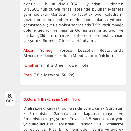
evlerin bulunulduğu.1994 yılından itibaren
UNESCO'nun dünya miras listesinde bulunan Mtsheta
şehrinde Jvari Manastırını ve Tsvetiskhoveli Katedralini
gezdikten sonra; şehrin merkezinde bulunan yöresel
çarşısında alışveriş molası sonrasında Tiflis kaplumbağa
gölüne geçiyor ve meşhur Güneş saatini görüyor ve
harika gölün etrafındaki kafelerde serbest zaman
veriyoruz. Buradan Otelimize dönüyoruz
Akşam Yemeği:
Yöresel Lezzetler Resteurantta
Alınacaktır (İçecekler Hariç Menü Ücrete Dahildir)
Konaklama:
Tiflis Green Tower Hotel
ÇEREZ KULLANIM AYARLARINIZ
Rota:
Tiflis-Mtsxeta (50 Km)
Çerez tercihlerinizi
belirleyin
.
Daha fazla bilgi için
KVKK bilgilendirmemizi
,
çerez kullanım
ve
6.
gizlilik koşullarını
inceleyebilirsiniz.
6.Gün: Tiflis-Erivan Şehir Turu
Gün
Otelimizdeki kahvaltı sonrasında yola çıkarak Gürcistan
- Ermenistan Sadahlo sınır kapısına varıyor ve
Zorunlu Çerezler
HER ZAMAN AKTIF
Ermenistan'a geçiyoruz. Erivan'a 3,5 saatlik kara yolu
yolculuğumuzun ardından varıyor ve otelimize
Oturum yönetimi, güvenlik ve temel site işlevleri için
yerleşiyoruz. Kısa bir dinlenmeden sonra yürüyerek
gereklidir. Bu çerezler olmadan site düzgün çalışmaz ve