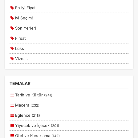
En Iyi Fiyat
Şanlıurfa Mardin Turları
Iyi Seçim!
Şile Ağva Turları
Son Yerler!
Uçaklı Butik Turlar
Fırsat
Ulaşımlı Tatil Turları
Lüks
Van Turları
Vizesiz
Yurtiçi Kurban Bayramı Turları
Kesin Çıkışlı
Erken Rezervasyon
TEMALAR
Size Özel
Tarih ve Kültür
(241)
Planlanan
Macera
(232)
Otobüs Ile
Eğlence
(218)
Uçak Ile
Yiyecek ve İçecek
(201)
Ekstralar Dahil
Otel ve Konaklama
(142)