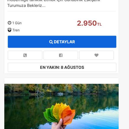
Turumuza Bekleriz...
Pazarlama Çerezleri
2.950
Size ve ilgi alanlarınıza uygun reklamlar göstermek için
1 Gün
TL
kullanılır. Kapatırsanız reklamları görmeye devam
Tren
edersiniz, ancak daha az alakalı olabilirler.
DETAYLAR
EN YAKIN: 8 AĞUSTOS
Tercihleri Kaydet