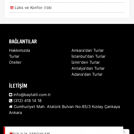
Lüks ve Konfor
(138)
Aile ve Çocuklar
(130)
Deniz
(56)
Romantizm ve Balayı
(55)
BAĞLANTILAR
Doğa ve Spor
(43)
Hakkımızda
Ankara'dan Turlar
Turlar
İstanbul'dan Turlar
Ulaşım ve Transfer
(12)
Oteller
İzmir'den Turlar
Sağlık ve Güzellik
(5)
Antalya'dan Turlar
Adana'dan Turlar
Kurumsal Etkinlikler
(2)
İLETİŞİM
Ek Hizmetler
(2)
info@baytatil.com.tr
(312) 418 14 18
Cumhuriyet Mah. Atatürk Bulvarı No:85/3 Kızılay Çankaya
Ankara
GIZLILIK TERCIHLERI