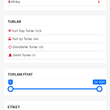
Afrika
Gap Turları
Ege
Güneydoğu Anadolu Turları
Güney Amerika
Günübirlik Turlar
TURLAR
Marmara
Haftasonu Turları
Yurt Dışı Turlar
(123)
Diğer
İç Anadolu Turları
Yurt İçi Turlar
(44)
İstanbul Turları
Günübirlik Turlar
(10)
Kapadokya Turları
Gemi Turları
(1)
Konya Turları
Kuşadası Efes Çeşme Turları
TOPLAM FİYAT
Marmara Turları
0
34 000
Pamukkale Salda Turları
Safranbolu Turları
Sapanca Maşukiye Turları
ETİKET
Sinop Erfelek Turları