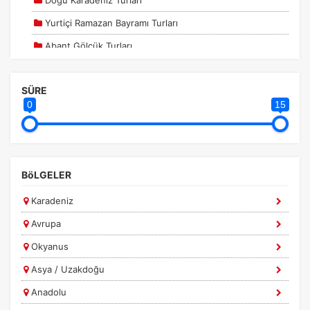
Doğu Karadeniz Turları
Yurtiçi Ramazan Bayramı Turları
Abant Gölcük Turları
Abant Gölcük Yedigöller Turları
SÜRE
Adana Gaziantep Turları
0
15
Amasra Turları
Ankara Çıkışlı Turlar
Batı Karadeniz Turları
BöLGELER
Bursa Turları
Karadeniz
Çanakkale Turları
Avrupa
Diyarbakır Adıyaman Turları
Okyanus
Doğu Anadolu Turları
Asya / Uzakdoğu
Ege ve Akdeniz Turları
Anadolu
Eskişehir Turları