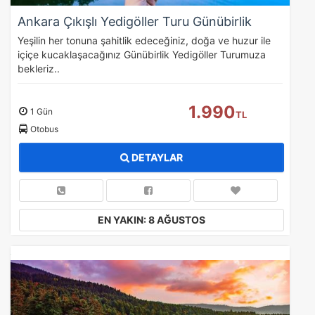
Ankara Çıkışlı Yedigöller Turu Günübirlik
Yeşilin her tonuna şahitlik edeceğiniz, doğa ve huzur ile
içiçe kucaklaşacağınız Günübirlik Yedigöller Turumuza
bekleriz..
1.990
1 Gün
TL
Otobus
DETAYLAR
EN YAKIN: 8 AĞUSTOS