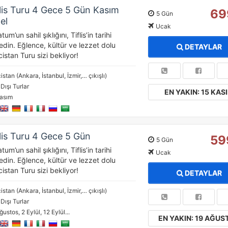
lis Turu 4 Gece 5 Gün Kasım
69
5 Gün
el
Ucak
um’un sahil şıklığını, Tiflis’in tarihi
din. Eğlence, kültür ve lezzet dolu
DETAYLAR
stan Turu sizi bekliyor!
istan (Ankara, İstanbul, İzmir,… çıkışlı)
 Dışı Turlar
EN YAKIN: 15 KAS
asım
lis Turu 4 Gece 5 Gün
59
5 Gün
um’un sahil şıklığını, Tiflis’in tarihi
Ucak
din. Eğlence, kültür ve lezzet dolu
stan Turu sizi bekliyor!
DETAYLAR
istan (Ankara, İstanbul, İzmir,… çıkışlı)
 Dışı Turlar
ğustos, 2 Eylül, 12 Eylül...
EN YAKIN: 19 AĞUS