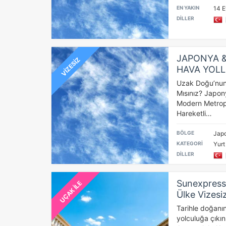
EN YAKIN
14 E
DİLLER
JAPONYA 
VİZESİZ
HAVA YOLLA
Uzak Doğu’nun 
Mısınız? Japon
Modern Metropol
Hareketli…
BÖLGE
Japo
KATEGORİ
Yurt
DİLLER
Sunexpress 
UÇAK İLE
Ülke Vizesi
Tarihle doğanın
yolculuğa çıkı