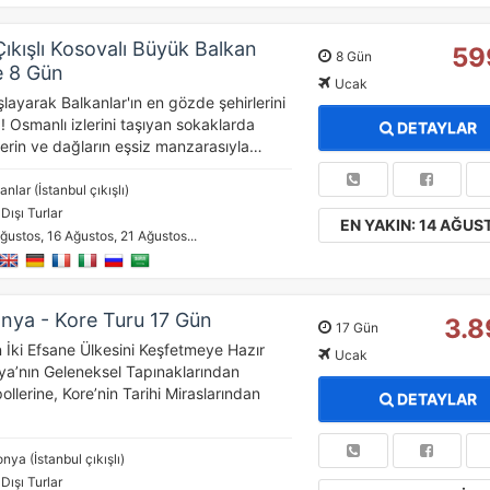
Çıkışlı Kosovalı Büyük Balkan
59
8 Gün
e 8 Gün
Ucak
ayarak Balkanlar'ın en gözde şehirlerini
! Osmanlı izlerini taşıyan sokaklarda
DETAYLAR
lerin ve dağların eşsiz manzarasıyla…
anlar (İstanbul çıkışlı)
 Dışı Turlar
EN YAKIN: 14 AĞUS
ğustos, 16 Ağustos, 21 Ağustos...
nya - Kore Turu 17 Gün
3.8
17 Gün
İki Efsane Ülkesini Keşfetmeye Hazır
Ucak
ya’nın Geleneksel Tapınaklarından
lerine, Kore’nin Tarihi Miraslarından
DETAYLAR
nya (İstanbul çıkışlı)
 Dışı Turlar