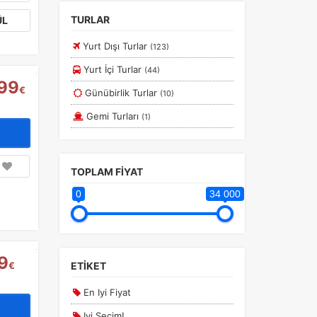
İtalya Turları
Güney Amerika
TURLAR
ÜL
Japonya Kore Turları
Marmara
Yurt Dışı Turlar
(123)
Orta Asya Turları
Diğer
Yurt İçi Turlar
(44)
Orta Avrupa Turları
99
€
Günübirlik Turlar
(10)
Otobüslü Balkan Turları
Gemi Turları
(1)
Özbekistan Turları
Rusya Turları
Sharm El Şeyh Turları
TOPLAM FİYAT
Türkmenistan Turları
0
34 000
Uçaklı Balkan Turları
Uzakdoğu Turları
9
Yurtiçi Turlar
€
ETİKET
En Iyi Fiyat
Iyi Seçim!