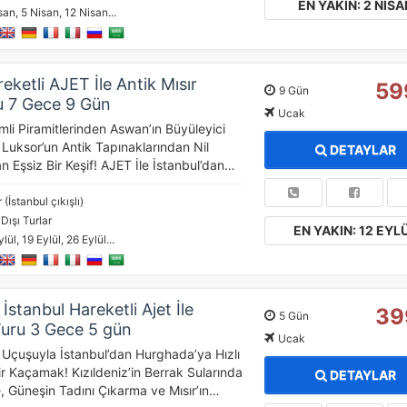
EN YAKIN: 2 NISA
san, 5 Nisan, 12 Nisan...
eketli AJET İle Antik Mısır
59
9 Gün
u 7 Gece 9 Gün
Ucak
mli Piramitlerinden Aswan’ın Büyüleyici
 Luksor’un Antik Tapınaklarından Nil
DETAYLAR
 Eşsiz Bir Keşif! AJET İle İstanbul’dan…
 (İstanbul çıkışlı)
 Dışı Turlar
EN YAKIN: 12 EYL
lül, 19 Eylül, 26 Eylül...
stanbul Hareketli Ajet İle
39
5 Gün
uru 3 Gece 5 gün
Ucak
u Uçuşuyla İstanbul’dan Hurghada’ya Hızlı
r Kaçamak! Kızıldeniz’in Berrak Sularında
DETAYLAR
, Güneşin Tadını Çıkarma ve Mısır’ın…