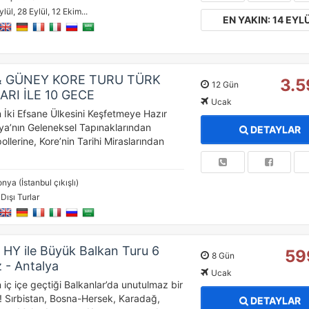
ylül, 28 Eylül, 12 Ekim...
EN YAKIN: 14 EYL
& GÜNEY KORE TURU TÜRK
3.5
12 Gün
RI İLE 10 GECE
Ucak
İki Efsane Ülkesini Keşfetmeye Hazır
ya’nın Geleneksel Tapınaklarından
DETAYLAR
lerine, Kore’nin Tarihi Miraslarından
nya (İstanbul çıkışlı)
 Dışı Turlar
HY ile Büyük Balkan Turu 6
59
8 Gün
z - Antalya
Ucak
 iç içe geçtiği Balkanlar’da unutulmaz bir
n! Sırbistan, Bosna-Hersek, Karadağ,
DETAYLAR