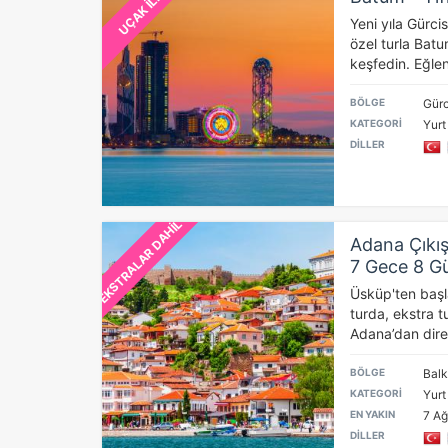
UÇAK İLE
İs
Yeni yıla Gürci
özel turla Batum
Zi
sa
keşfedin. Eğle
an
BÖLGE
Gürc
KATEGORİ
Yurt
DİLLER
P
Si
Ka
al
EKSTRALAR DAHİL
Adana Çıkış
7 Gece 8 G
Üsküp'ten başl
turda, ekstra t
Adana’dan direkt
BÖLGE
Balk
KATEGORİ
Yurt
EN YAKIN
7 Ağ
DİLLER