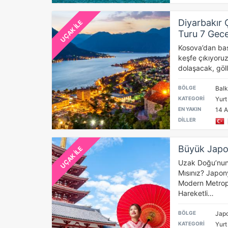
Diyarbakır 
UÇAK İLE
Turu 7 Gec
Kosova’dan başl
keşfe çıkıyoruz
dolaşacak, göl
BÖLGE
Balk
KATEGORİ
Yurt
EN YAKIN
14 A
DİLLER
Büyük Japo
UÇAK İLE
Uzak Doğu’nun 
Mısınız? Japon
Modern Metropol
Hareketli…
BÖLGE
Japo
KATEGORİ
Yurt