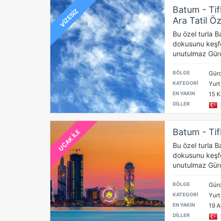
Batum - Tif
VİZESİZ
Ara Tatil Öz
Bu özel turla Bat
dokusunu keşfe
unutulmaz Gürci
BÖLGE
Gürc
KATEGORİ
Yurt
EN YAKIN
15 K
DİLLER
Batum - Tif
UÇAK İLE
Bu özel turla Bat
dokusunu keşfe
unutulmaz Gürci
BÖLGE
Gürc
KATEGORİ
Yurt
EN YAKIN
19 A
DİLLER