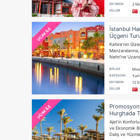
EN YAKIN
2 Ni
DİLLER
İstanbul Har
UÇAK İLE
Üçgeni Tur
Kahire’nin Gize
Manzaralarına,
Nehri’ne Uzanan
BÖLGE
Mısır
KATEGORİ
Yurt
EN YAKIN
12 Ey
DİLLER
Promosyon İ
UÇAK İLE
Hurghada T
Ajet’in Konforl
ve Ekonomik Bi
Dalış ve Yüzme