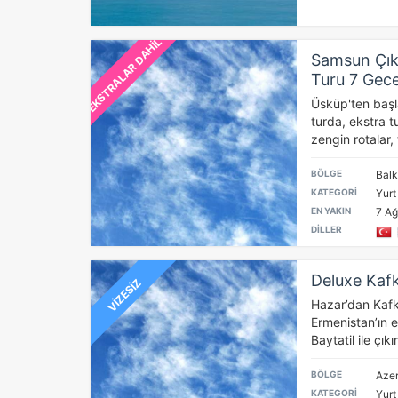
EKSTRALAR DAHİL
Samsun Çıkı
Turu 7 Gec
Üsküp'ten başl
turda, ekstra t
zengin rotalar, 
BÖLGE
Balk
KATEGORİ
Yurt
EN YAKIN
7 Ağ
DİLLER
Deluxe Kaf
VİZESİZ
Hazar’dan Kafk
Ermenistan’ın 
Baytatil ile çıkın
BÖLGE
Azer
KATEGORİ
Yurt