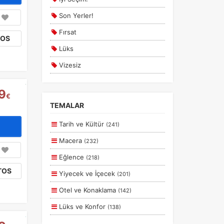
Son Yerler!
Fırsat
TOS
Lüks
Vizesiz
Kesin Çıkışlı
9
€
Erken Rezervasyon
TEMALAR
a
Size Özel
r.
Tarih ve Kültür
(241)
Planlanan
Macera
(232)
Otobüs Ile
Eğlence
(218)
Uçak Ile
TOS
Yiyecek ve İçecek
(201)
Ekstralar Dahil
Otel ve Konaklama
(142)
Lüks ve Konfor
(138)
Aile ve Çocuklar
(130)