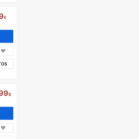
9
€
TOS
99
$