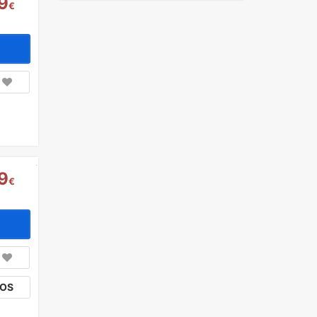
9
€
Deniz
(56)
Romantizm ve Balayı
(55)
Doğa ve Spor
(43)
Ulaşım ve Transfer
(12)
Sağlık ve Güzellik
(5)
Kurumsal Etkinlikler
(2)
Ek Hizmetler
(2)
9
€
TOS