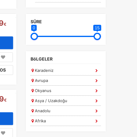
Yurtdışı Kurban Bayramı Turları
Avrupa Turları
9
SÜRE
€
Avustralya Yeni Zelanda
0
15
Tazmanya Turları
Baltıklar Turları
Benelüks Turları
BöLGELER
Deluxe Turlar
TOS
Karadeniz
Dubai Turları
Avrupa
Exclusive Turlar
Okyanus
Güney Afrika Turları
9
€
Asya / Uzakdoğu
Gürcistan Azerbaycan
Ermenistan Turları
Anadolu
İskandinavya Turları
Afrika
İspanya Portekiz Turları
Ege