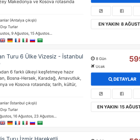
uzey Makedonya ve Kosova rotasında
anlar (Antalya çıkışlı)
EN YAKIN: 8 AĞUS
 Dışı Turlar
ustos, 9 Ağustos, 15 Ağustos...
ÇEREZ KULLANIM AYARLARINIZ
erez tercihlerinizi
belirleyin
.
n Turu 6 Ülke Vizesiz - İstanbul
59
8 Gün
e
ze daha kişiselleştirilmiş bir web deneyimi sunmak için bazı bilgileri tarayıcınızda
Ucak
polayabilir, bunları yurt içi ve yurt dışındaki hizmet sağlayıcılarla paylaşabiliriz. Bun
adan 6 farklı ülkeyi keşfetmeye hazır
in vermemeyi seçebilirsiniz ancak bu durumda sitemiz umduğumuz gibi çalışmaya bili
stan, Bosna-Hersek, Karadağ, Arnavutluk,
DETAYLAR
ha fazla bilgi için
KVKK bilgilendirmemizi
,
çerez kullanım
ve
gizlilik koşullarını
a ve Kosova rotasında; tarih, kültür,
celeyebilirsiniz.
anlar (İstanbul çıkışlı)
EN YAKIN: 15 AĞUS
 Dışı Turlar
orunlu Çerezler
HER ZAMAN AKTIF
ğustos, 16 Ağustos, 23 Ağustos...
urum yönetimi, güvenlik ve temel site işlevleri için gereklidir. Bu
rezler olmadan site düzgün çalışmaz ve devre dışı bırakılamaz.
is Turu İzmir Hareketli