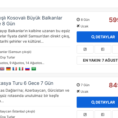
şlı Kosovalı Büyük Balkanlar
59
8 Gün
e 8 Gün
Ucak
ayıp Balkanlar’ın kalbine uzanan bu eşsiz
urlar fiyata dahil! Samsun’dan direkt çıkış,
DETAYLAR
tarihi şehirler ve kültürel…
anlar (Samsun çıkışlı)
 Dışı Turlar
EN YAKIN: 7 AĞUS
ustos, 9 Ağustos, 14 Ağustos...
kasya Turu 6 Gece 7 Gün
84
7 Gün
as Dağları’na; Azerbaycan, Gürcistan ve
Ucak
eşsiz rotasında unutulmaz bir keşfe
...
DETAYLAR
baycan (İstanbul çıkışlı)
 Dışı Turlar