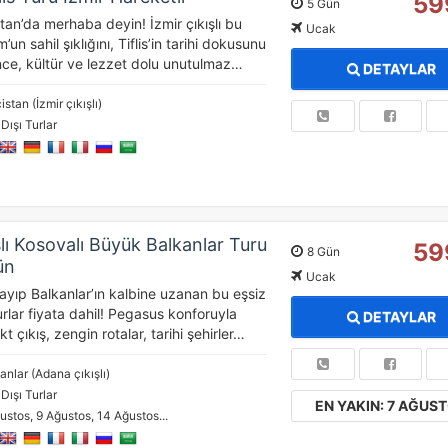
59
5 Gün
tatistik Çerezleri
stan’da merhaba deyin! İzmir çıkışlı bu
Ucak
’un sahil şıklığını, Tiflis’in tarihi dokusunu
yaretçilerin siteyi nasıl kullandığını anonim olarak ölçeriz. Hangi
yfaların popüler olduğunu ve kullanıcıların nerede zorluk yaşadığını
nce, kültür ve lezzet dolu unutulmaz…
DETAYLAR
lamamıza yardımcı olur.
istan (İzmir çıkışlı)
 Dışı Turlar
azarlama Çerezleri
ze ve ilgi alanlarınıza uygun reklamlar göstermek için kullanılır.
patırsanız reklamları görmeye devam edersiniz, ancak daha az
akalı olabilirler.
lı Kosovalı Büyük Balkanlar Turu
59
8 Gün
ün
Ucak
ayıp Balkanlar’ın kalbine uzanan bu eşsiz
urlar fiyata dahil! Pegasus konforuyla
DETAYLAR
Tümünü Reddet
Tümünü Kabul Et
Tercihleri Kaydet
 çıkış, zengin rotalar, tarihi şehirler…
anlar (Adana çıkışlı)
 Dışı Turlar
EN YAKIN: 7 AĞUS
ustos, 9 Ağustos, 14 Ağustos...