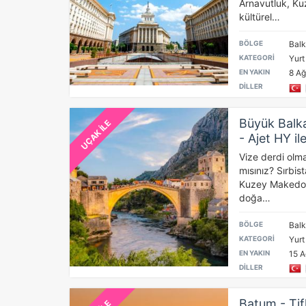
Arnavutluk, K
kültürel…
BÖLGE
Balk
KATEGORİ
Yurt
EN YAKIN
8 Ağ
DİLLER
Ç
Büyük Balka
UÇAK İLE
- Ajet HY il
Si
de
Vize derdi olm
iz
mısınız? Sırbi
Da
Kuzey Makedony
in
doğa…
BÖLGE
Balk
KATEGORİ
Yurt
Z
EN YAKIN
15 A
Ot
DİLLER
çe
Batum - Tifl