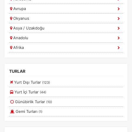
yardımcı olur.
Avrupa
Okyanus
Asya / Uzakdoğu
Pazarlama Çerezleri
Anadolu
Size ve ilgi alanlarınıza uygun reklamlar göstermek için
Afrika
kullanılır. Kapatırsanız reklamları görmeye devam
edersiniz, ancak daha az alakalı olabilirler.
Ege
Güney Amerika
TURLAR
Marmara
Yurt Dışı Turlar
(123)
Sapanca
Yurt İçi Turlar
(44)
Çanakkale
Tercihleri Kaydet
Günübirlik Turlar
(10)
İstanbul
Gemi Turları
(1)
Diğer