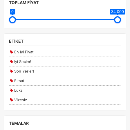
TOPLAM FİYAT
0
34 000
ETİKET
En Iyi Fiyat
Iyi Seçim!
Son Yerler!
Fırsat
Lüks
Vizesiz
Kesin Çıkışlı
Erken Rezervasyon
TEMALAR
Size Özel