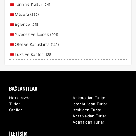
Tarih ve Kültür
(241)
Planlanan
Macera
(232)
Otobüs Ile
Eğlence
(218)
Uçak Ile
Yiyecek ve İçecek
(201)
Ekstralar Dahil
Otel ve Konaklama
(142)
Lüks ve Konfor
(138)
Aile ve Çocuklar
(130)
Deniz
(56)
Romantizm ve Balayı
(55)
BAĞLANTILAR
Doğa ve Spor
(43)
Hakkımızda
Ankara'dan Turlar
Turlar
İstanbul'dan Turlar
Ulaşım ve Transfer
(12)
Oteller
İzmir'den Turlar
Sağlık ve Güzellik
(5)
Antalya'dan Turlar
Adana'dan Turlar
Kurumsal Etkinlikler
(2)
İLETİŞİM
Ek Hizmetler
(2)