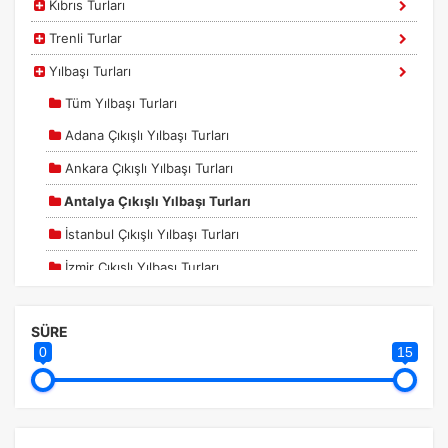
Kıbrıs Turları
Trenli Turlar
Yılbaşı Turları
Tüm Yılbaşı Turları
Adana Çıkışlı Yılbaşı Turları
Ankara Çıkışlı Yılbaşı Turları
Antalya Çıkışlı Yılbaşı Turları
İstanbul Çıkışlı Yılbaşı Turları
İzmir Çıkışlı Yılbaşı Turları
Yurtdışı Turlar
ÇEREZ KULLANIM AYARLARINIZ
Çerez tercihlerinizi
belirleyin
.
SÜRE
Yurtiçi Turlar
0
15
Daha fazla bilgi için
KVKK bilgilendirmemizi
,
çerez kullanım
ve
gizlilik koşullarını
inceleyebilirsiniz.