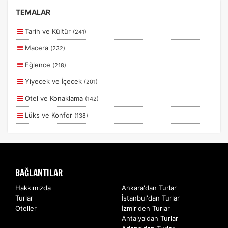
Erken Rezervasyon
TEMALAR
Size Özel
Tarih ve Kültür
(241)
Planlanan
Macera
(232)
Otobüs Ile
Eğlence
(218)
Uçak Ile
Yiyecek ve İçecek
(201)
Ekstralar Dahil
Otel ve Konaklama
(142)
Lüks ve Konfor
(138)
Aile ve Çocuklar
(130)
Deniz
(56)
Romantizm ve Balayı
(55)
BAĞLANTILAR
Doğa ve Spor
(43)
Hakkımızda
Ankara'dan Turlar
Turlar
İstanbul'dan Turlar
Ulaşım ve Transfer
(12)
Oteller
İzmir'den Turlar
Sağlık ve Güzellik
(5)
Antalya'dan Turlar