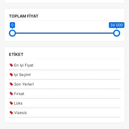
TOPLAM FİYAT
0
34 000
Tercihleri Kaydet
ETİKET
En Iyi Fiyat
Iyi Seçim!
Son Yerler!
Fırsat
Lüks
Vizesiz
Kesin Çıkışlı