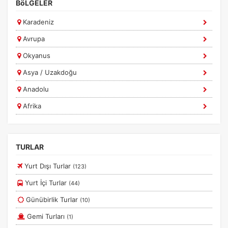
BöLGELER
Zorunlu Çerezler
HER ZAMAN AKTIF
Oturum yönetimi, güvenlik ve temel site işlevleri için
Karadeniz
gereklidir. Bu çerezler olmadan site düzgün çalışmaz ve
devre dışı bırakılamaz.
Avrupa
Okyanus
Asya / Uzakdoğu
Anadolu
İstatistik Çerezleri
Ziyaretçilerin siteyi nasıl kullandığını anonim olarak
Afrika
ölçeriz. Hangi sayfaların popüler olduğunu ve
Ege
kullanıcıların nerede zorluk yaşadığını anlamamıza
yardımcı olur.
Güney Amerika
TURLAR
Marmara
Yurt Dışı Turlar
(123)
Diğer
Yurt İçi Turlar
(44)
Pazarlama Çerezleri
Günübirlik Turlar
(10)
Size ve ilgi alanlarınıza uygun reklamlar göstermek için
kullanılır. Kapatırsanız reklamları görmeye devam
Gemi Turları
(1)
edersiniz, ancak daha az alakalı olabilirler.