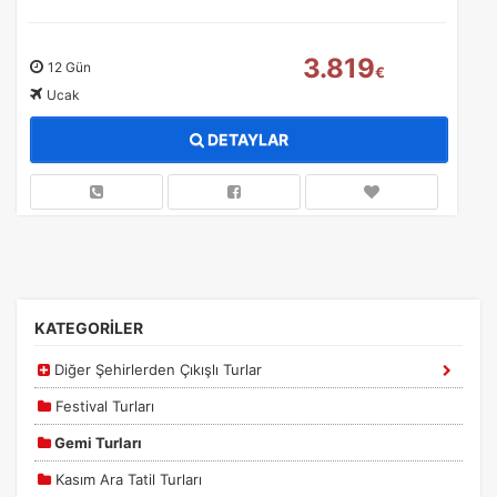
3.819
12 Gün
€
Ucak
DETAYLAR
ÇEREZ KULLANIM AYARLARINIZ
Çerez tercihlerinizi
belirleyin
.
KATEGORİLER
Daha fazla bilgi için
KVKK bilgilendirmemizi
,
çerez kullanım
ve
Diğer Şehirlerden Çıkışlı Turlar
gizlilik koşullarını
inceleyebilirsiniz.
Festival Turları
Gemi Turları
Zorunlu Çerezler
HER ZAMAN AKTIF
Oturum yönetimi, güvenlik ve temel site işlevleri için
Kasım Ara Tatil Turları