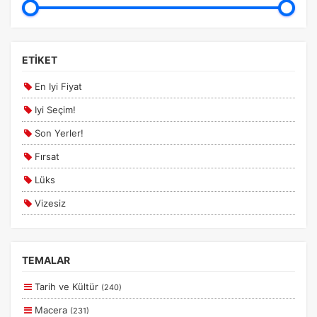
ETİKET
En Iyi Fiyat
Iyi Seçim!
Son Yerler!
Fırsat
Lüks
Vizesiz
Kesin Çıkışlı
Erken Rezervasyon
TEMALAR
Size Özel
Tarih ve Kültür
(240)
Planlanan
Macera
(231)