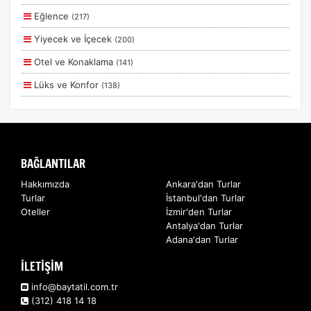
Otobüs Ile
Eğlence
(217)
Uçak Ile
Yiyecek ve İçecek
(200)
Ekstralar Dahil
Otel ve Konaklama
(141)
Lüks ve Konfor
(138)
Aile ve Çocuklar
(130)
Deniz
(56)
Romantizm ve Balayı
(55)
BAĞLANTILAR
Doğa ve Spor
(42)
Hakkımızda
Ankara'dan Turlar
Turlar
İstanbul'dan Turlar
Ulaşım ve Transfer
(11)
Oteller
İzmir'den Turlar
Sağlık ve Güzellik
(5)
Antalya'dan Turlar
Adana'dan Turlar
Kurumsal Etkinlikler
(2)
İLETİŞİM
Ek Hizmetler
(2)
info@baytatil.com.tr
(312) 418 14 18