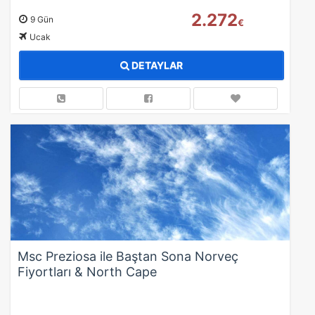
2.272
9 Gün
€
Ucak
DETAYLAR
Msc Preziosa ile Baştan Sona Norveç
Fiyortları & North Cape