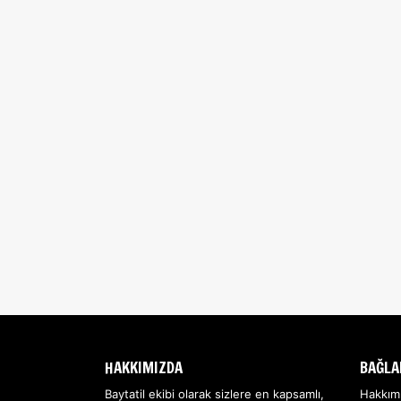
HAKKIMIZDA
BAĞLA
Baytatil ekibi olarak sizlere en kapsamlı,
Hakkım