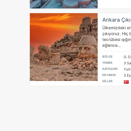
Ç
Ankara Çıkı
Ülkemizdeki en
Si
çıkıyoruz. Hiç b
de
tecrübesi ışığı
iz
eğlence…
Da
in
BÖLGE
G. D
YEMEK
3 Sa
KATEGORİ
Yurt 
Z
EN YAKIN
3 Eyl
Ot
DİLLER
çe
İs
Zi
sa
an