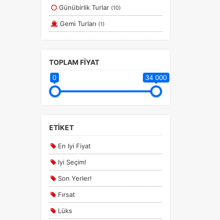
Günübirlik Turlar
(10)
Güney Amerika
Gemi Turları
(1)
Marmara
Diğer
TOPLAM FİYAT
0
34 000
ETİKET
En Iyi Fiyat
Iyi Seçim!
Son Yerler!
Fırsat
Lüks