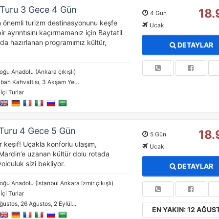
 Turu 3 Gece 4 Gün
18.
4 Gün
 önemli turizm destinasyonunu keşfe
Ucak
ir ayrıntısını kaçırmamanız için Baytatil
nda hazırlanan programımız kültür,
DETAYLAR
oğu Anadolu (Ankara çıkışlı)
bah Kahvaltısı, 3 Akşam Ye…
İçi Turlar
 Turu 4 Gece 5 Gün
18.
5 Gün
ir keşif! Uçakla konforlu ulaşım,
Ucak
Mardin’e uzanan kültür dolu rotada
olculuk sizi bekliyor.
DETAYLAR
oğu Anadolu (İstanbul Ankara İzmir çıkışlı)
İçi Turlar
ğustos, 26 Ağustos, 2 Eylül...
EN YAKIN: 12 AĞUS