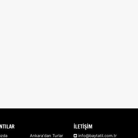
NTILAR
İLETİŞİM
ızda
Ankara'dan Turlar
info@baytatil.com.tr