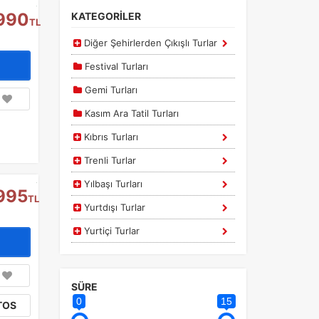
990
KATEGORİLER
TL
Diğer Şehirlerden Çıkışlı Turlar
Festival Turları
Gemi Turları
Kasım Ara Tatil Turları
Kıbrıs Turları
Trenli Turlar
Yılbaşı Turları
995
TL
Yurtdışı Turlar
Yurtiçi Turlar
SÜRE
0
15
TOS