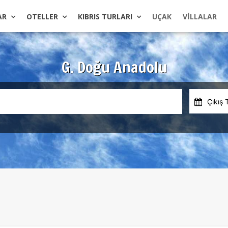
AR
OTELLER
KIBRIS TURLARI
UÇAK
VILLALAR
G. Doğu Anadolu
Çıkış 