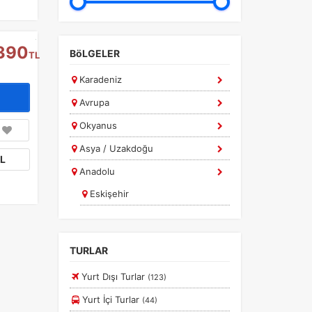
390
BöLGELER
TL
Karadeniz
a
r.
Avrupa
Okyanus
Asya / Uzakdoğu
L
Anadolu
Eskişehir
G. Doğu Anadolu
Kapadokya
TURLAR
Konya
Yurt Dışı Turlar
(123)
Afrika
Yurt İçi Turlar
(44)
Ege