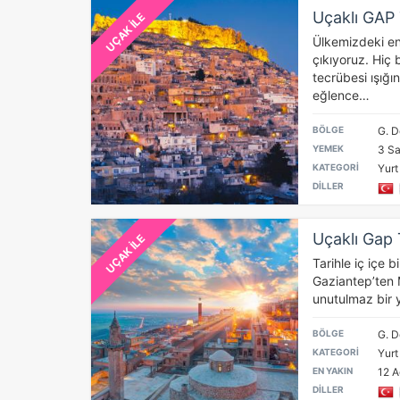
Uçaklı GAP
UÇAK İLE
Ülkemizdeki en
çıkıyoruz. Hiç b
tecrübesi ışığı
eğlence…
BÖLGE
G. D
YEMEK
3 Sa
KATEGORİ
Yurt 
DİLLER
Uçaklı Gap
UÇAK İLE
Tarihle iç içe b
Gaziantep’ten 
unutulmaz bir y
BÖLGE
G. D
KATEGORİ
Yurt 
EN YAKIN
12 A
DİLLER