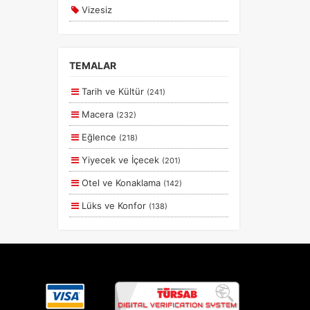
Vizesiz
Kesin Çıkışlı
Erken Rezervasyon
TEMALAR
Size Özel
Tarih ve Kültür
(241)
Planlanan
Macera
(232)
Otobüs Ile
Eğlence
(218)
Uçak Ile
Yiyecek ve İçecek
(201)
Ekstralar Dahil
Otel ve Konaklama
(142)
Lüks ve Konfor
(138)
Aile ve Çocuklar
(130)
Deniz
(56)
Romantizm ve Balayı
(55)
Doğa ve Spor
(43)