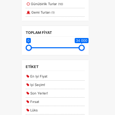
Günübirlik Turlar
(10)
Gemi Turları
(1)
TOPLAM FİYAT
0
34 000
ETİKET
En Iyi Fiyat
Iyi Seçim!
Son Yerler!
Fırsat
Lüks