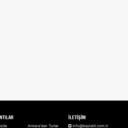
NTILAR
İLETİŞİM
ızda
Ankara'dan Turlar
info@baytatil.com.tr