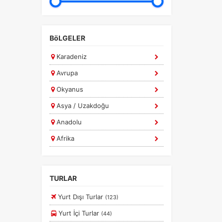
BöLGELER
Karadeniz
a
r.
Avrupa
Okyanus
Asya / Uzakdoğu
Anadolu
Afrika
Ege
Güney Amerika
TURLAR
Marmara
Yurt Dışı Turlar
(123)
Diğer
Yurt İçi Turlar
(44)