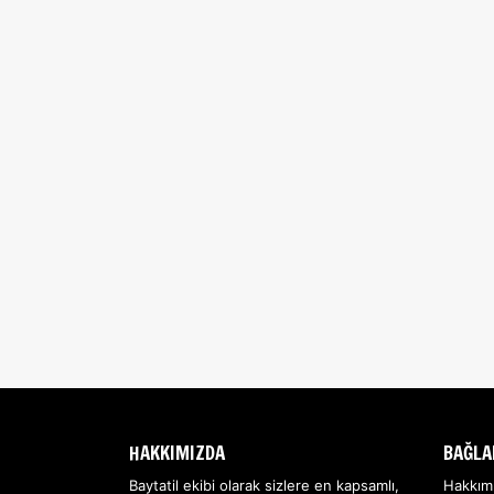
HAKKIMIZDA
BAĞLA
Baytatil ekibi olarak sizlere en kapsamlı,
Hakkım