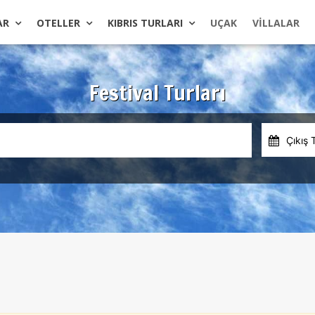
AR
OTELLER
KIBRIS TURLARI
UÇAK
VILLALAR
Festival Turları
Çıkış 