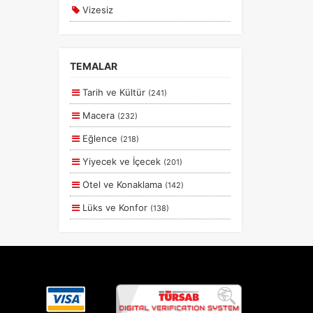
Vizesiz
Kesin Çıkışlı
Erken Rezervasyon
TEMALAR
Size Özel
Tarih ve Kültür
(241)
Planlanan
Macera
(232)
Otobüs Ile
Eğlence
(218)
Uçak Ile
Yiyecek ve İçecek
(201)
Ekstralar Dahil
Otel ve Konaklama
(142)
Lüks ve Konfor
(138)
Aile ve Çocuklar
(130)
Deniz
(56)
Romantizm ve Balayı
(55)
Doğa ve Spor
(43)