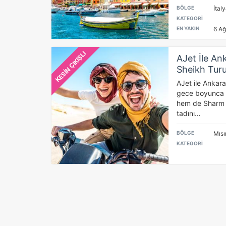
BÖLGE
İtal
KATEGORİ
P
EN YAKIN
6 Ağ
Si
Ka
KESİN ÇIKIŞLI
AJet İle An
al
Sheikh Tur
AJet ile Ankara
gece boyunca h
hem de Sharm E
tadını…
BÖLGE
Mısı
KATEGORİ