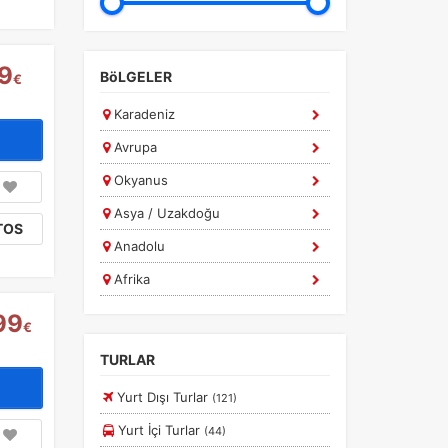
9
BöLGELER
€
Karadeniz
a
r.
Avrupa
Okyanus
Asya / Uzakdoğu
TOS
Anadolu
Afrika
Ege
99
€
Güney Amerika
TURLAR
Marmara
Yurt Dışı Turlar
(121)
Diğer
Yurt İçi Turlar
(44)