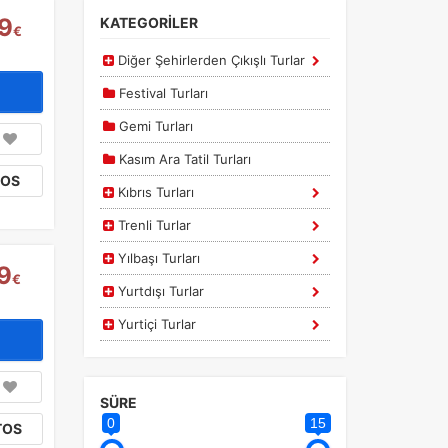
9
KATEGORİLER
€
Diğer Şehirlerden Çıkışlı Turlar
Festival Turları
Gemi Turları
Kasım Ara Tatil Turları
TOS
Kıbrıs Turları
Trenli Turlar
Yılbaşı Turları
9
€
Yurtdışı Turlar
Yurtiçi Turlar
SÜRE
0
15
TOS