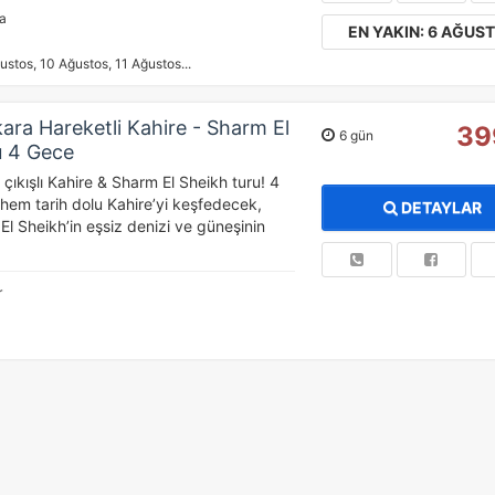
ya
EN YAKIN: 6 AĞUS
azarlama Çerezleri
ustos, 10 Ağustos, 11 Ağustos...
ze ve ilgi alanlarınıza uygun reklamlar göstermek için kullanılır.
patırsanız reklamları görmeye devam edersiniz, ancak daha az
kara Hareketli Kahire - Sharm El
akalı olabilirler.
39
6 gün
u 4 Gece
 çıkışlı Kahire & Sharm El Sheikh turu! 4
em tarih dolu Kahire’yi keşfedecek,
DETAYLAR
l Sheikh’in eşsiz denizi ve güneşinin
Tümünü Reddet
Tümünü Kabul Et
Tercihleri Kaydet
r