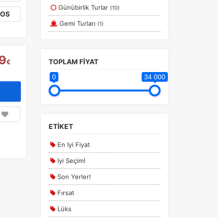
Günübirlik Turlar
(10)
TOS
Gemi Turları
(1)
9
TOPLAM FİYAT
€
0
34 000
ETİKET
En Iyi Fiyat
Iyi Seçim!
Son Yerler!
Fırsat
Lüks