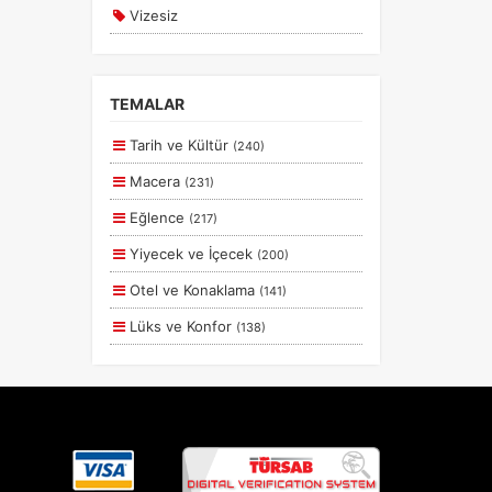
Vizesiz
Kesin Çıkışlı
Erken Rezervasyon
TEMALAR
Size Özel
Tarih ve Kültür
(240)
Planlanan
Macera
(231)
Otobüs Ile
Eğlence
(217)
Uçak Ile
Yiyecek ve İçecek
(200)
Ekstralar Dahil
Otel ve Konaklama
(141)
Lüks ve Konfor
(138)
Aile ve Çocuklar
(130)
Deniz
(56)
Romantizm ve Balayı
(55)
Doğa ve Spor
(42)