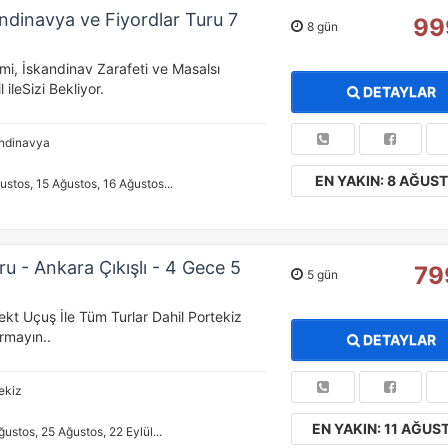
ndinavya ve Fiyordlar Turu 7
99
8 gün
i, İskandinav Zarafeti ve Masalsı
l ileSizi Bekliyor.
DETAYLAR
ndinavya
EN YAKIN: 8 AĞUS
ustos, 15 Ağustos, 16 Ağustos...
ru - Ankara Çıkışlı - 4 Gece 5
79
5 gün
ekt Uçuş İle Tüm Turlar Dahil Portekiz
rmayın..
DETAYLAR
ekiz
EN YAKIN: 11 AĞUS
ğustos, 25 Ağustos, 22 Eylül...