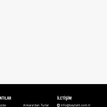
NTILAR
İLETİŞİM
ızda
Ankara'dan Turlar
info@baytatil.com.tr