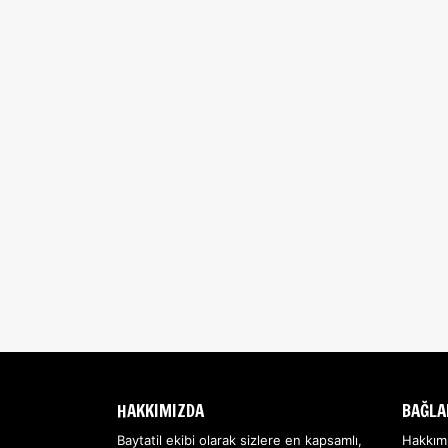
HAKKIMIZDA
BAĞLA
Baytatil ekibi olarak sizlere en kapsamlı,
Hakkım