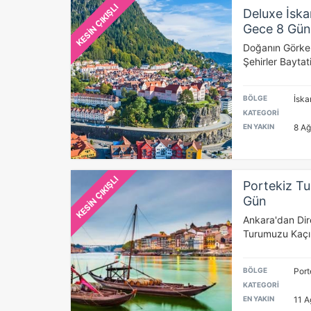
KESİN ÇIKIŞLI
Deluxe İska
Gece 8 Gün
Doğanın Görkem
Şehirler Baytati
BÖLGE
İska
KATEGORİ
EN YAKIN
8 Ağ
KESİN ÇIKIŞLI
Portekiz Tu
Gün
Ankara'dan Dir
Turumuzu Kaçı
BÖLGE
Port
KATEGORİ
EN YAKIN
11 A