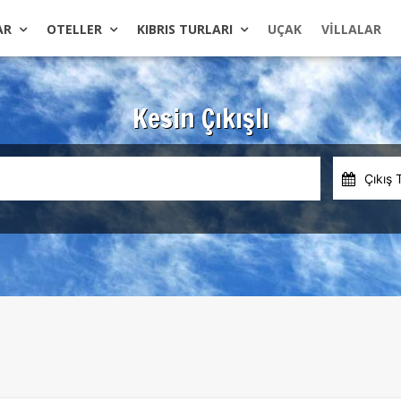
AR
OTELLER
KIBRIS TURLARI
UÇAK
VILLALAR
Kesin Çıkışlı
Çıkış 