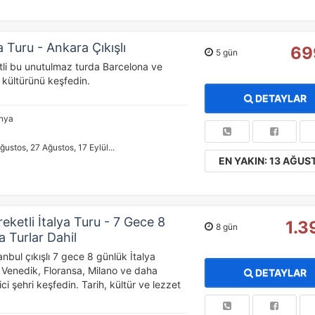
ÇEREZ KULLANIM AYARLARINIZ
erez tercihlerinizi
belirleyin
.
 Turu - Ankara Çıkışlı
69
5 gün
li bu unutulmaz turda Barcelona ve
ze daha kişiselleştirilmiş bir web deneyimi sunmak için bazı bilgileri tarayıcınızda
 kültürünü keşfedin.
polayabilir, bunları yurt içi ve yurt dışındaki hizmet sağlayıcılarla paylaşabiliriz. Bun
DETAYLAR
in vermemeyi seçebilirsiniz ancak bu durumda sitemiz umduğumuz gibi çalışmaya bili
ha fazla bilgi için
KVKK bilgilendirmemizi
,
çerez kullanım
ve
gizlilik koşullarını
anya
celeyebilirsiniz.
ğustos, 27 Ağustos, 17 Eylül...
EN YAKIN: 13 AĞUS
orunlu Çerezler
HER ZAMAN AKTIF
urum yönetimi, güvenlik ve temel site işlevleri için gereklidir. Bu
rezler olmadan site düzgün çalışmaz ve devre dışı bırakılamaz.
eketli İtalya Turu - 7 Gece 8
1.3
8 gün
a Turlar Dahil
anbul çıkışlı 7 gece 8 günlük İtalya
tatistik Çerezleri
Venedik, Floransa, Milano ve daha
DETAYLAR
yaretçilerin siteyi nasıl kullandığını anonim olarak ölçeriz. Hangi
ci şehri keşfedin. Tarih, kültür ve lezzet
yfaların popüler olduğunu ve kullanıcıların nerede zorluk yaşadığını
lamamıza yardımcı olur.