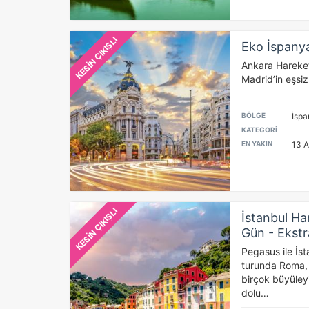
KESİN ÇIKIŞLI
Ç
Eko İspanya
Ankara Hareket
Si
Madrid’in eşsiz
de
iz
Da
BÖLGE
İsp
in
KATEGORİ
EN YAKIN
13 A
Z
Ot
çe
KESİN ÇIKIŞLI
İstanbul Har
Gün - Ekstr
Pegasus ile İst
İs
turunda Roma, 
Zi
birçok büyüleyi
sa
dolu…
an