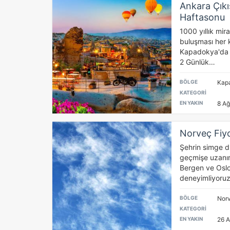
Ankara Çıkı
Haftasonu
1000 yıllık mir
buluşması her k
Kapadokya'da u
2 Günlük…
BÖLGE
Kap
KATEGORİ
EN YAKIN
8 Ağ
Norveç Fiyo
Şehrin simge du
geçmişe uzanırk
Bergen ve Oslo
deneyimliyoruz
BÖLGE
Nor
KATEGORİ
EN YAKIN
26 A