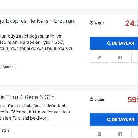
ğu Ekspresi İle Kars - Erzurum
24.
4 gün
un büyüleyici doğası, tarihi ve
fedin! Ani Harabeleri, Çıldır Gölü,
DETAYLAR
zurum’un tarihi dokusu bu turda sizi
u Anadolu
lis Turu 4 Gece 5 Gün
59
5 gün
um’un sahil şıklığını, Tiflis’in tarihi
din. Eğlence, kültür ve lezzet dolu
stan Turu sizi bekliyor!
DETAYLAR
istan