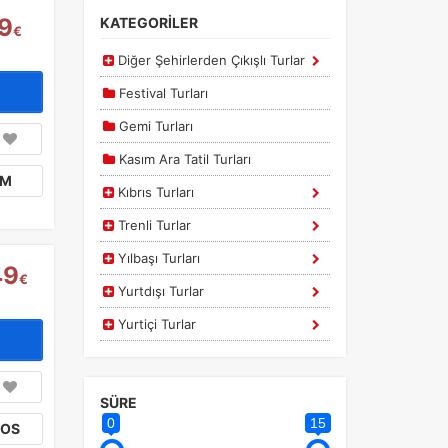
9
KATEGORİLER
€
Diğer Şehirlerden Çıkışlı Turlar
Festival Turları
Gemi Turları
Kasım Ara Tatil Turları
IM
Kıbrıs Turları
Trenli Turlar
Yılbaşı Turları
49
€
Yurtdışı Turlar
Yurtiçi Turlar
SÜRE
0
15
TOS