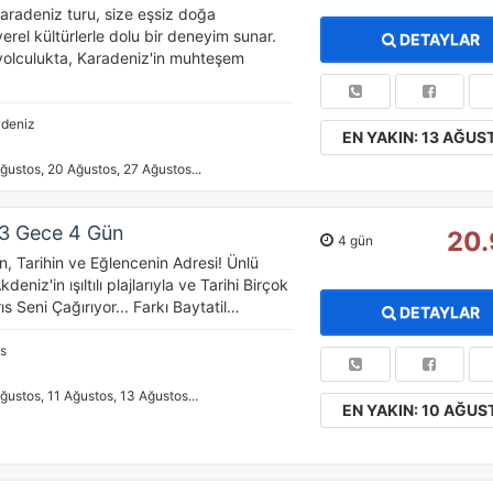
Karadeniz turu, size eşsiz doğa
tatistik Çerezleri
yerel kültürlerle dolu bir deneyim sunar.
DETAYLAR
yaretçilerin siteyi nasıl kullandığını anonim olarak ölçeriz. Hangi
olculukta, Karadeniz'in muhteşem
yfaların popüler olduğunu ve kullanıcıların nerede zorluk yaşadığını
…
lamamıza yardımcı olur.
adeniz
EN YAKIN: 13 AĞUS
azarlama Çerezleri
ğustos, 20 Ağustos, 27 Ağustos...
ze ve ilgi alanlarınıza uygun reklamlar göstermek için kullanılır.
patırsanız reklamları görmeye devam edersiniz, ancak daha az
 3 Gece 4 Gün
20
akalı olabilirler.
4 gün
, Tarihin ve Eğlencenin Adresi! Ünlü
deniz'in ışıltılı plajlarıyla ve Tarihi Birçok
ıs Seni Çağırıyor... Farkı Baytatil…
DETAYLAR
Tümünü Reddet
Tümünü Kabul Et
Tercihleri Kaydet
ıs
ğustos, 11 Ağustos, 13 Ağustos...
EN YAKIN: 10 AĞUS