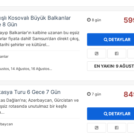
şlı Kosovalı Büyük Balkanlar
59
8 gün
e 8 Gün
ayıp Balkanlar’ın kalbine uzanan bu eşsiz
urlar fiyata dahil! Samsun’dan direkt çıkış,
DETAYLAR
tarihi şehirler ve kültürel…
anlar
EN YAKIN: 9 AĞUS
ustos, 14 Ağustos, 16 Ağustos...
kasya Turu 6 Gece 7 Gün
84
7 gün
as Dağları’na; Azerbaycan, Gürcistan ve
eşsiz rotasında unutulmaz bir keşfe
...
DETAYLAR
rbaycan