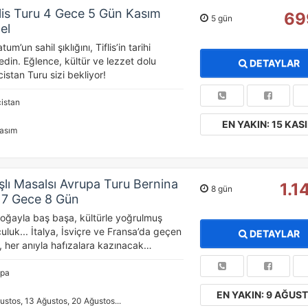
lis Turu 4 Gece 5 Gün Kasım
69
5 gün
el
um’un sahil şıklığını, Tiflis’in tarihi
din. Eğlence, kültür ve lezzet dolu
DETAYLAR
stan Turu sizi bekliyor!
istan
EN YAKIN: 15 KAS
asım
şlı Masalsı Avrupa Turu Bernina
1.1
8 gün
e 7 Gece 8 Gün
 doğayla baş başa, kültürle yoğrulmuş
culuk... İtalya, İsviçre ve Fransa’da geçen
DETAYLAR
, her anıyla hafızalara kazınacak…
upa
EN YAKIN: 9 AĞUS
ustos, 13 Ağustos, 20 Ağustos...