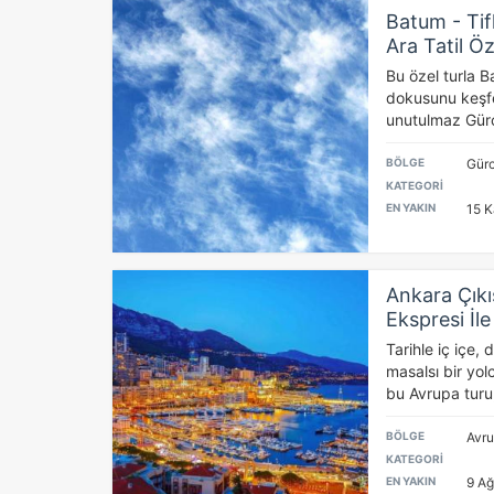
Batum - Tif
Ara Tatil Öz
Bu özel turla Bat
dokusunu keşfe
unutulmaz Gürci
BÖLGE
Gürc
KATEGORİ
EN YAKIN
15 K
Ankara Çıkı
Ekspresi İl
Tarihle iç içe,
masalsı bir yol
bu Avrupa turu
BÖLGE
Avr
KATEGORİ
EN YAKIN
9 Ağ