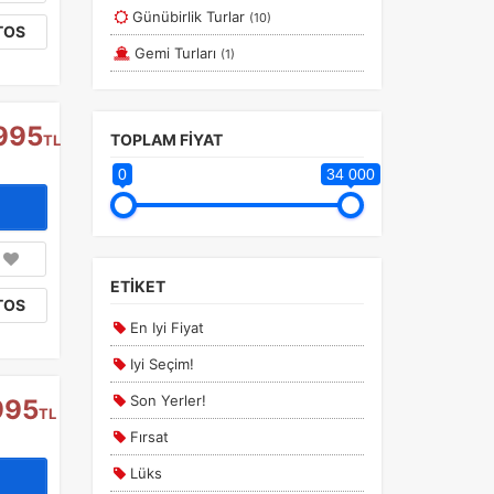
Günübirlik Turlar
(10)
TOS
Gemi Turları
(1)
995
TOPLAM FİYAT
TL
0
34 000
ETİKET
TOS
En Iyi Fiyat
Iyi Seçim!
Son Yerler!
995
TL
Fırsat
Lüks