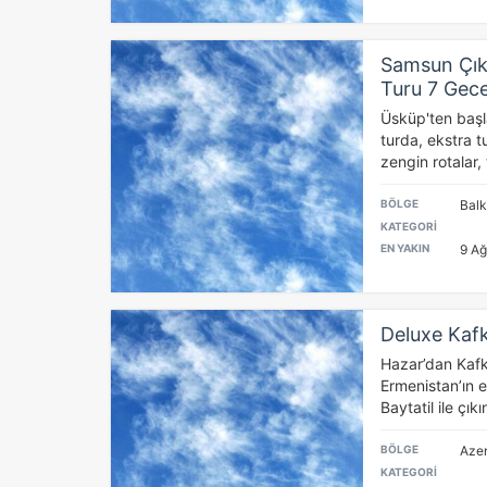
Samsun Çıkı
Turu 7 Gec
Üsküp'ten başl
turda, ekstra t
zengin rotalar, 
BÖLGE
Balk
KATEGORİ
EN YAKIN
9 Ağ
Deluxe Kaf
Hazar’dan Kafk
Ermenistan’ın 
Baytatil ile çıkın
BÖLGE
Aze
KATEGORİ