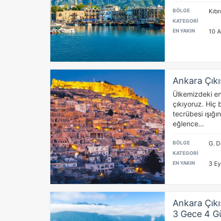
BÖLGE
Kıbr
KATEGORİ
EN YAKIN
10 A
Ankara Çıkı
Ç
Ülkemizdeki en
Si
çıkıyoruz. Hiç b
de
tecrübesi ışığı
iz
eğlence…
Da
in
BÖLGE
G. 
KATEGORİ
EN YAKIN
3 Eyl
Z
Ot
çe
Ankara Çıkı
3 Gece 4 G