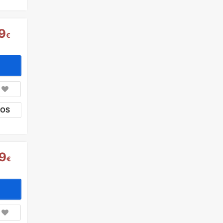
9
€
TOS
9
€