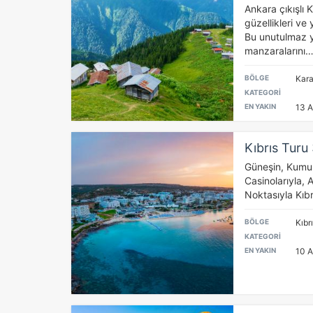
Ankara çıkışlı 
İs
güzellikleri ve 
Zi
Bu unutulmaz y
sa
manzaralarını
an
BÖLGE
Kar
KATEGORİ
P
EN YAKIN
13 A
Si
Ka
Kıbrıs Turu
al
Güneşin, Kumun
Casinolarıyla, Ak
Noktasıyla Kıbr
BÖLGE
Kıbr
KATEGORİ
EN YAKIN
10 A