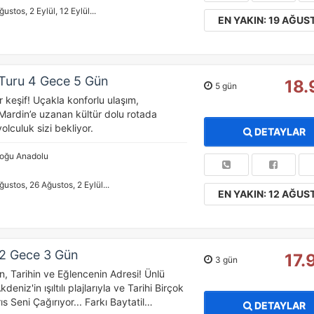
ğustos, 2 Eylül, 12 Eylül...
EN YAKIN: 19 AĞUS
 Turu 4 Gece 5 Gün
18.
5 gün
ir keşif! Uçakla konforlu ulaşım,
Mardin’e uzanan kültür dolu rotada
olculuk sizi bekliyor.
DETAYLAR
Doğu Anadolu
ğustos, 26 Ağustos, 2 Eylül...
EN YAKIN: 12 AĞUS
 2 Gece 3 Gün
17.
3 gün
, Tarihin ve Eğlencenin Adresi! Ünlü
deniz'in ışıltılı plajlarıyla ve Tarihi Birçok
ıs Seni Çağırıyor... Farkı Baytatil…
DETAYLAR