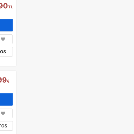
90
TL
TOS
99
€
TOS