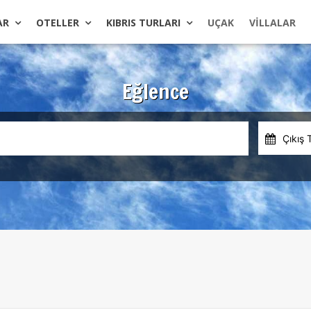
AR
OTELLER
KIBRIS TURLARI
UÇAK
VILLALAR
Eğlence
Çıkış 