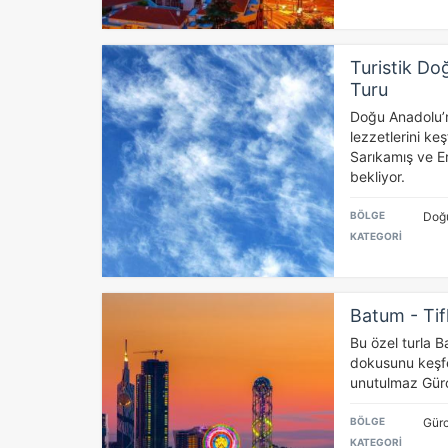
Turistik Do
Turu
Doğu Anadolu’n
lezzetlerini keş
Sarıkamış ve Er
bekliyor.
BÖLGE
Doğ
KATEGORİ
Batum - Tif
Bu özel turla Bat
dokusunu keşfe
unutulmaz Gürci
BÖLGE
Gürc
KATEGORİ