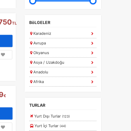
750
BöLGELER
TL
Karadeniz
Avrupa
Okyanus
Asya / Uzakdoğu
Anadolu
Afrika
Ege
9
€
Güney Amerika
TURLAR
Marmara
Yurt Dışı Turlar
(123)
Diğer
Yurt İçi Turlar
(44)