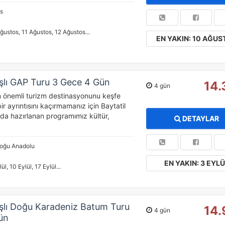
ıs
ğustos, 11 Ağustos, 12 Ağustos...
EN YAKIN: 10 AĞUS
ÇEREZ KULLANIM AYARLARINIZ
şlı GAP Turu 3 Gece 4 Gün
erez tercihlerinizi
belirleyin
.
14.
4 gün
 önemli turizm destinasyonunu keşfe
ze daha kişiselleştirilmiş bir web deneyimi sunmak için bazı bilgileri tarayıcınızda
ir ayrıntısını kaçırmamanız için Baytatil
polayabilir, bunları yurt içi ve yurt dışındaki hizmet sağlayıcılarla paylaşabiliriz. Bun
nda hazırlanan programımız kültür,
DETAYLAR
in vermemeyi seçebilirsiniz ancak bu durumda sitemiz umduğumuz gibi çalışmaya bili
ha fazla bilgi için
KVKK bilgilendirmemizi
,
çerez kullanım
ve
gizlilik koşullarını
celeyebilirsiniz.
Doğu Anadolu
EN YAKIN: 3 EYLÜ
ül, 10 Eylül, 17 Eylül...
orunlu Çerezler
HER ZAMAN AKTIF
urum yönetimi, güvenlik ve temel site işlevleri için gereklidir. Bu
rezler olmadan site düzgün çalışmaz ve devre dışı bırakılamaz.
şlı Doğu Karadeniz Batum Turu
14.
4 gün
ün