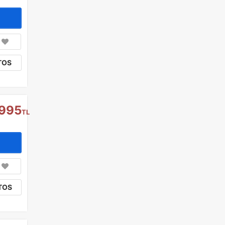
Ulaşım ve Transfer
(12)
Sağlık ve Güzellik
(5)
Kurumsal Etkinlikler
(2)
Ek Hizmetler
(2)
TOS
.995
TL
TOS