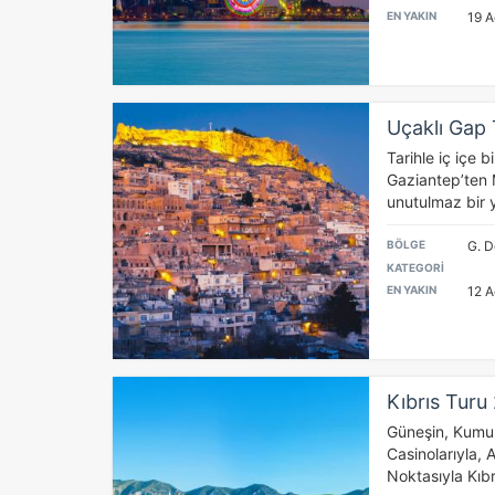
EN YAKIN
19 A
Uçaklı Gap
Tarihle iç içe b
Gaziantep’ten 
unutulmaz bir y
BÖLGE
G. 
KATEGORİ
EN YAKIN
12 A
Kıbrıs Turu
Güneşin, Kumun
Casinolarıyla, Ak
Noktasıyla Kıbr