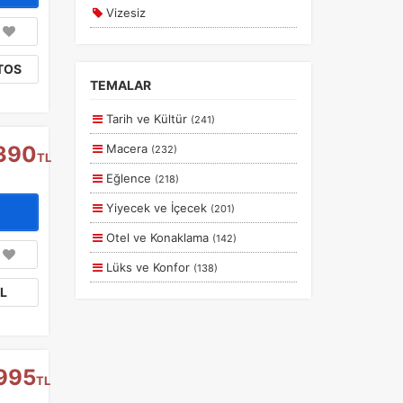
Vizesiz
Kesin Çıkışlı
TOS
Erken Rezervasyon
TEMALAR
Size Özel
Tarih ve Kültür
(241)
Planlanan
390
Macera
(232)
TL
Otobüs Ile
Eğlence
(218)
Uçak Ile
a
Yiyecek ve İçecek
(201)
r.
Ekstralar Dahil
Otel ve Konaklama
(142)
Lüks ve Konfor
(138)
L
Aile ve Çocuklar
(130)
Deniz
(56)
Romantizm ve Balayı
(55)
995
TL
Doğa ve Spor
(43)