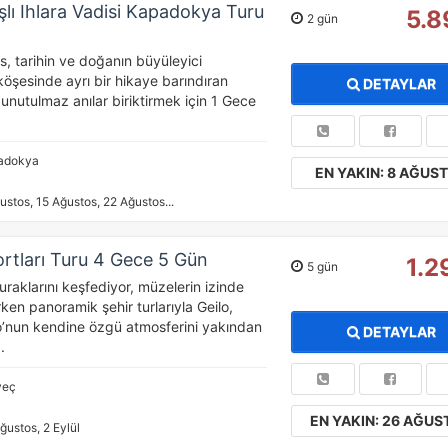
şlı Ihlara Vadisi Kapadokya Turu
5.8
2 gün
as, tarihin ve doğanın büyüleyici
öşesinde ayrı bir hikaye barındıran
DETAYLAR
nutulmaz anılar biriktirmek için 1 Gece
adokya
EN YAKIN: 8 AĞUS
ustos, 15 Ağustos, 22 Ağustos...
rtları Turu 4 Gece 5 Gün
1.2
5 gün
raklarını keşfediyor, müzelerin izinde
en panoramik şehir turlarıyla Geilo,
’nun kendine özgü atmosferini yakından
DETAYLAR
.
veç
EN YAKIN: 26 AĞUS
ğustos, 2 Eylül