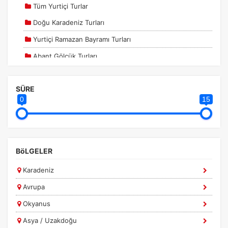
Tüm Yurtiçi Turlar
Doğu Karadeniz Turları
Tercihleri Kaydet
Yurtiçi Ramazan Bayramı Turları
Abant Gölcük Turları
Abant Gölcük Yedigöller Turları
SÜRE
Adana Gaziantep Turları
0
15
Amasra Turları
Ankara Çıkışlı Turlar
Batı Karadeniz Turları
BöLGELER
Bursa Turları
Karadeniz
Çanakkale Turları
Avrupa
Diyarbakır Adıyaman Turları
Okyanus
Doğu Anadolu Turları
Asya / Uzakdoğu
Ege ve Akdeniz Turları