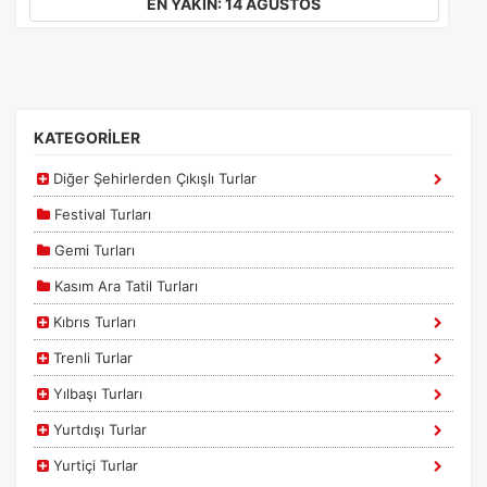
EN YAKIN: 14 AĞUSTOS
İstatistik Çerezleri
KATEGORİLER
Ziyaretçilerin siteyi nasıl kullandığını anonim olarak
ölçeriz. Hangi sayfaların popüler olduğunu ve
Diğer Şehirlerden Çıkışlı Turlar
kullanıcıların nerede zorluk yaşadığını anlamamıza
yardımcı olur.
Festival Turları
Gemi Turları
Kasım Ara Tatil Turları
Pazarlama Çerezleri
Kıbrıs Turları
Size ve ilgi alanlarınıza uygun reklamlar göstermek için
Trenli Turlar
kullanılır. Kapatırsanız reklamları görmeye devam
edersiniz, ancak daha az alakalı olabilirler.
Yılbaşı Turları
Yurtdışı Turlar
Yurtiçi Turlar