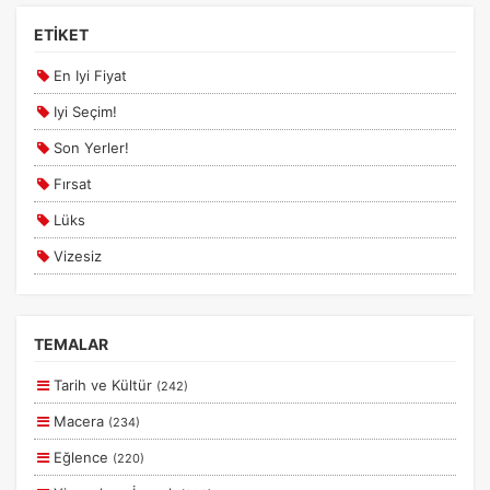
Sapanca Maşukiye Turları
ETİKET
Sinop Erfelek Turları
En Iyi Fiyat
Şanlıurfa Mardin Turları
Iyi Seçim!
Şile Ağva Turları
Son Yerler!
Uçaklı Butik Turlar
Fırsat
Ulaşımlı Tatil Turları
Lüks
Van Turları
Vizesiz
Yurtiçi Kurban Bayramı Turları
Kesin Çıkışlı
Erken Rezervasyon
TEMALAR
Size Özel
Tarih ve Kültür
(242)
Planlanan
Macera
(234)
Otobüs Ile
Eğlence
(220)
Uçak Ile