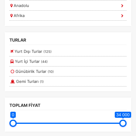
Anadolu
Eskişehir Turları
Afrika
Gap Turları
Güney Amerika
Güneydoğu Anadolu Turları
Marmara
Günübirlik Turlar
TURLAR
Diğer
Haftasonu Turları
Yurt Dışı Turlar
(125)
İç Anadolu Turları
Yurt İçi Turlar
(44)
İstanbul Turları
Günübirlik Turlar
(10)
Kapadokya Turları
Gemi Turları
(1)
Konya Turları
Kuşadası Efes Çeşme Turları
TOPLAM FİYAT
Marmara Turları
0
34 000
Pamukkale Salda Turları
Safranbolu Turları