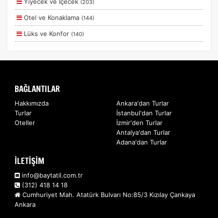
Yiyecek ve İçecek
(203)
Ekstralar Dahil
Otel ve Konaklama
(144)
Lüks ve Konfor
(140)
Aile ve Çocuklar
(132)
Deniz
(56)
Romantizm ve Balayı
(55)
BAĞLANTILAR
Doğa ve Spor
(45)
Hakkımızda
Ankara'dan Turlar
Turlar
İstanbul'dan Turlar
Ulaşım ve Transfer
(14)
Oteller
İzmir'den Turlar
Sağlık ve Güzellik
(5)
Antalya'dan Turlar
Adana'dan Turlar
Ek Hizmetler
(3)
İLETİŞİM
Kurumsal Etkinlikler
(2)
info@baytatil.com.tr
(312) 418 14 18
Cumhuriyet Mah. Atatürk Bulvarı No:85/3 Kızılay Çankaya
Ankara