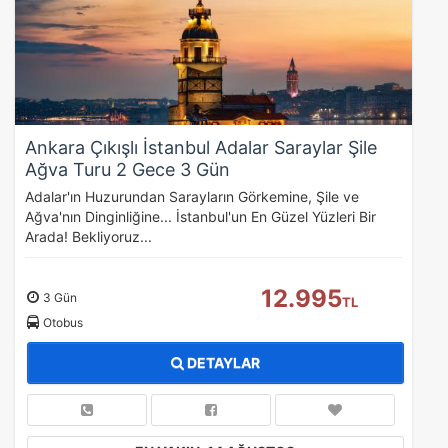
Ankara Çıkışlı İstanbul Adalar Saraylar Şile
Ağva Turu 2 Gece 3 Gün
Adalar'ın Huzurundan Sarayların Görkemine, Şile ve
Ağva'nın Dinginliğine... İstanbul'un En Güzel Yüzleri Bir
ÇEREZ KULLANIM AYARLARINIZ
Arada! Bekliyoruz...
Çerez tercihlerinizi
belirleyin
.
12.995
Daha fazla bilgi için
KVKK bilgilendirmemizi
,
çerez kullanım
ve
3 Gün
TL
gizlilik koşullarını
inceleyebilirsiniz.
Otobus
DETAYLAR
Zorunlu Çerezler
HER ZAMAN AKTIF
Oturum yönetimi, güvenlik ve temel site işlevleri için
gereklidir. Bu çerezler olmadan site düzgün çalışmaz ve
devre dışı bırakılamaz.