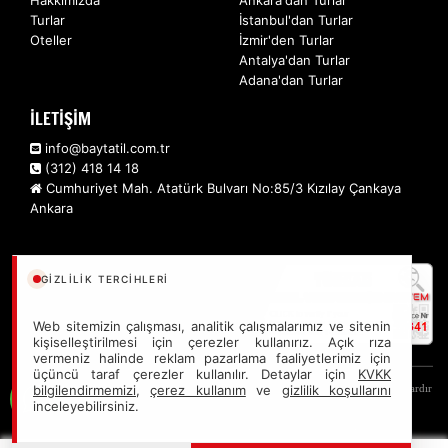
Hakkımızda
Ankara'dan Turlar
Turlar
İstanbul'dan Turlar
Oteller
İzmir'den Turlar
Antalya'dan Turlar
Adana'dan Turlar
İLETİŞİM
info@baytatil.com.tr
(312) 418 14 18
Cumhuriyet Mah. Atatürk Bulvarı No:85/3 Kızılay Çankaya
Ankara
GIZLILIK TERCIHLERI
Web sitemizin çalışması, analitik çalışmalarımız ve sitenin
kişiselleştirilmesi için çerezler kullanırız. Açık rıza
vermeniz halinde reklam pazarlama faaliyetlerimiz için
üçüncü taraf çerezler kullanılır. Detaylar için
KVKK
Sitemizde anılan tüm fiyatlar, geçerli kartlar ile tek ödemede, en ucuz başlangıç fiyatlardır
bilgilendirmemizi
,
çerez kullanım
ve
gizlilik koşullarını
inceleyebilirsiniz.
ve yeterli kontenjan olması durumunda geçerlidir.
Bts Baytatil Turizm Seyaat Acentası - Türsab: A11341