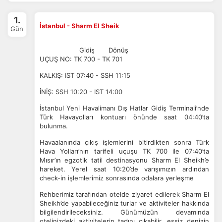
1.
İstanbul - Sharm El Sheik
Gün
Gidiş Dönüş
UÇUŞ NO: TK 700 - TK 701
KALKIŞ: IST 07:40 - SSH 11:15
İNİŞ: SSH 10:20 - IST 14:00
İstanbul Yeni Havalimanı Dış Hatlar Gidiş Terminali’nde
Türk Havayolları kontuarı önünde saat 04:40’ta
bulunma.
Havaalanında çıkış işlemlerini bitirdikten sonra Türk
Hava Yolları’nın tarifeli uçuşu TK 700 ile 07:40’ta
Mısır’ın egzotik tatil destinasyonu Sharm El Sheikh’e
hareket. Yerel saat 10:20’de varışımızın ardından
check-in işlemlerimiz sonrasında odalara yerleşme
Rehberimiz tarafından otelde ziyaret edilerek Sharm El
Sheikh’de yapabileceğiniz turlar ve aktiviteler hakkında
bilgilendirileceksiniz. Günümüzün devamında
otelinizdeki aktivitelerin tadını çıkabilir, eşsiz denizin