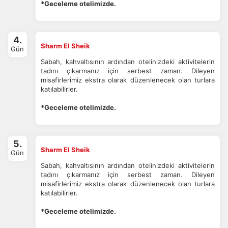
*Geceleme otelimizde.
4.
Sharm El Sheik
Gün
Sabah, kahvaltısının ardından otelinizdeki aktivitelerin
ÇEREZ KULLANIM AYARLARINIZ
tadını çıkarmanız için serbest zaman. Dileyen
Çerez tercihlerinizi
belirleyin
.
misafirlerimiz ekstra olarak düzenlenecek olan turlara
katılabilirler.
Daha fazla bilgi için
KVKK bilgilendirmemizi
,
çerez kullanım
ve
gizlilik koşullarını
inceleyebilirsiniz.
*Geceleme otelimizde.
Zorunlu Çerezler
HER ZAMAN AKTIF
5.
Sharm El Sheik
Oturum yönetimi, güvenlik ve temel site işlevleri için
Gün
gereklidir. Bu çerezler olmadan site düzgün çalışmaz ve
Sabah, kahvaltısının ardından otelinizdeki aktivitelerin
devre dışı bırakılamaz.
tadını çıkarmanız için serbest zaman. Dileyen
misafirlerimiz ekstra olarak düzenlenecek olan turlara
katılabilirler.
*Geceleme otelimizde.
İstatistik Çerezleri