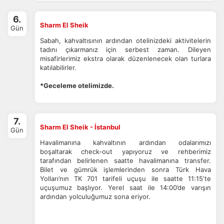
Ziyaretçilerin siteyi nasıl kullandığını anonim olarak
6.
ölçeriz. Hangi sayfaların popüler olduğunu ve
Sharm El Sheik
Gün
kullanıcıların nerede zorluk yaşadığını anlamamıza
yardımcı olur.
Sabah, kahvaltısının ardından otelinizdeki aktivitelerin
tadını çıkarmanız için serbest zaman. Dileyen
misafirlerimiz ekstra olarak düzenlenecek olan turlara
katılabilirler.
*Geceleme otelimizde.
Pazarlama Çerezleri
Size ve ilgi alanlarınıza uygun reklamlar göstermek için
kullanılır. Kapatırsanız reklamları görmeye devam
7.
Sharm El Sheik - İstanbul
edersiniz, ancak daha az alakalı olabilirler.
Gün
Havalimanına kahvaltının ardından odalarımızı
boşaltarak check-out yapıyoruz ve rehberimiz
tarafından belirlenen saatte havalimanına transfer.
Bilet ve gümrük işlemlerinden sonra Türk Hava
Yolları’nın TK 701 tarifeli uçuşu ile saatte 11:15‘te
uçuşumuz başlıyor. Yerel saat ile 14:00’de varışın
Tercihleri Kaydet
ardından yolculuğumuz sona eriyor.