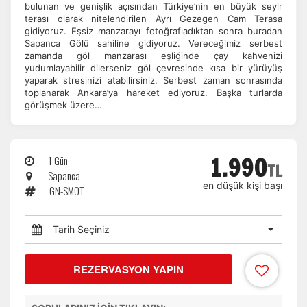
İstatistik Çerezleri
bulunan ve genişlik açısından Türkiye’nin en büyük seyir
terası olarak nitelendirilen Ayrı Gezegen Cam Terasa
Ziyaretçilerin siteyi nasıl kullandığını anonim olarak
gidiyoruz. Eşsiz manzarayı fotoğrafladıktan sonra buradan
ölçeriz. Hangi sayfaların popüler olduğunu ve
Sapanca Gölü sahiline gidiyoruz. Vereceğimiz serbest
kullanıcıların nerede zorluk yaşadığını anlamamıza
zamanda göl manzarası eşliğinde çay kahvenizi
yardımcı olur.
yudumlayabilir dilerseniz göl çevresinde kısa bir yürüyüş
yaparak stresinizi atabilirsiniz. Serbest zaman sonrasında
toplanarak Ankara’ya hareket ediyoruz. Başka turlarda
görüşmek üzere…
Pazarlama Çerezleri
Size ve ilgi alanlarınıza uygun reklamlar göstermek için
1.990
1 Gün
TL
kullanılır. Kapatırsanız reklamları görmeye devam
Sapanca
edersiniz, ancak daha az alakalı olabilirler.
en düşük kişi başı
GN-SMOT
Tarih Seçiniz
REZERVASYON YAPIN
Tercihleri Kaydet