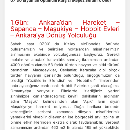
07:30 Eryaman Optimum Karşısı (Kepez Seramik Önü)
1.Gün: Ankara’dan Hareket –
Sapanca – Maşukiye – Hobbit Evleri
– Ankara’ya Dönüş Yolculuğu
ÇEREZ KULLANIM AYARLARINIZ
Sabah saat 07.00’ da Kızılay McDonalds önünde
Çerez tercihlerinizi
belirleyin
.
buluşmamızın ve belirtilen noktalardan misafirlerimizin
alınmasının akabinde yolculuğumuza başlıyoruz. Gerekli
Daha fazla bilgi için
KVKK bilgilendirmemizi
,
çerez kullanım
ve
molalar ve araçtaki kahvaltılık sandviç ikramımızın ardından
gizlilik koşullarını
inceleyebilirsiniz.
4000 dönüm alanda 53 farklı türden havyan ve bitki türünü
barındıran, Alacageyikler, Ceylanlar, Karacalar gibi birçok
türden havyanın içerisinde bulunduğu, birçoğumuzun da
izlediği “Yüzüklerin Efendisi” ve “Hobbitler” filmlerinden
Zorunlu Çerezler
HER ZAMAN AKTIF
hatırlayacağımız canlı canlı Hobbit Evlerine şahit olacağımız
Oturum yönetimi, güvenlik ve temel site işlevleri için
Ormanya’ya varıyoruz. Filmlerde izlediğimiz yerleri
gereklidir. Bu çerezler olmadan site düzgün çalışmaz ve
zihnimizde canlandıracağımız keyifli dakikaların ardından
devre dışı bırakılamaz.
adını “Maşuk” kelimesinden alan “Aşık” ların diyarı
Maşukiye’ye hareket ediyoruz. Doğa harikası beldede
vereceğimiz serbest zamanda dileyen misafirlerimiz
yemeklerini yiyebilir dileyenler ise bölgedeki atv, zpline at
binme etkinliklerinden ekstra olarak faydalanabilir. Serbest
zamanımızın ardından 460 m2 lir alanda 185 mt yükseklikte