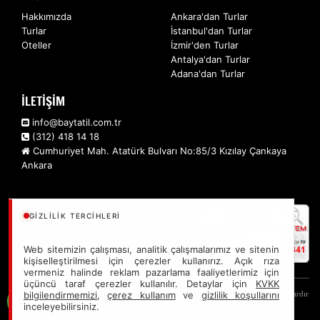
Hakkımızda
Ankara'dan Turlar
Turlar
İstanbul'dan Turlar
Oteller
İzmir'den Turlar
Antalya'dan Turlar
Adana'dan Turlar
İLETİŞİM
info@baytatil.com.tr
(312) 418 14 18
Cumhuriyet Mah. Atatürk Bulvarı No:85/3 Kızılay Çankaya
Ankara
GIZLILIK TERCIHLERI
Web sitemizin çalışması, analitik çalışmalarımız ve sitenin
kişiselleştirilmesi için çerezler kullanırız. Açık rıza
vermeniz halinde reklam pazarlama faaliyetlerimiz için
üçüncü taraf çerezler kullanılır. Detaylar için
KVKK
Sitemizde anılan tüm fiyatlar, geçerli kartlar ile tek ödemede, en ucuz başlangıç fiyatlardır
bilgilendirmemizi
,
çerez kullanım
ve
gizlilik koşullarını
inceleyebilirsiniz.
ve yeterli kontenjan olması durumunda geçerlidir.