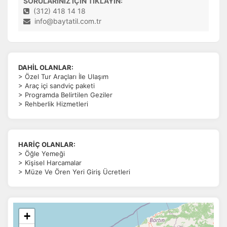
SORULARINIZ İÇİN TIKLAYIN:
(312) 418 14 18
info@baytatil.com.tr
DAHİL OLANLAR:
> Özel Tur Araçları İle Ulaşım
> Araç içi sandviç paketi
> Programda Belirtilen Geziler
> Rehberlik Hizmetleri
HARİÇ OLANLAR:
> Öğle Yemeği
> Kişisel Harcamalar
> Müze Ve Ören Yeri Giriş Ücretleri
+