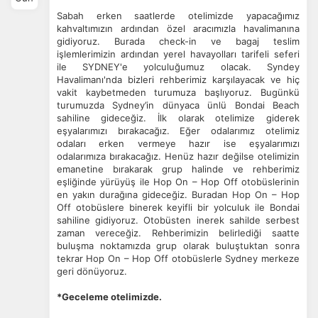
Sabah erken saatlerde otelimizde yapacağımız
kahvaltımızın ardından özel aracımızla havalimanına
gidiyoruz. Burada check-in ve bagaj teslim
işlemlerimizin ardından yerel havayolları tarifeli seferi
ile SYDNEY'e yolculuğumuz olacak. Syndey
Havalimanı'nda bizleri rehberimiz karşılayacak ve hiç
vakit kaybetmeden turumuza başlıyoruz. Bugünkü
turumuzda Sydney’in dünyaca ünlü Bondai Beach
sahiline gideceğiz. İlk olarak otelimize giderek
eşyalarımızı bırakacağız. Eğer odalarımız otelimiz
odaları erken vermeye hazır ise eşyalarımızı
odalarımıza bırakacağız. Henüz hazır değilse otelimizin
emanetine bırakarak grup halinde ve rehberimiz
eşliğinde yürüyüş ile Hop On – Hop Off otobüslerinin
en yakın durağına gideceğiz. Buradan Hop On – Hop
Off otobüslere binerek keyifli bir yolculuk ile Bondai
sahiline gidiyoruz. Otobüsten inerek sahilde serbest
zaman vereceğiz. Rehberimizin belirlediği saatte
buluşma noktamızda grup olarak buluştuktan sonra
tekrar Hop On – Hop Off otobüslerle Sydney merkeze
geri dönüyoruz.
*Geceleme otelimizde.