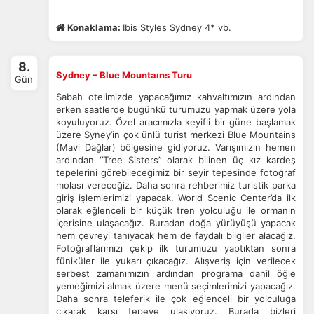
Konaklama:
Ibis Styles Sydney 4* vb.
8.
Sydney – Blue Mountaıns Turu
Gün
Sabah otelimizde yapacağımız kahvaltımızın ardından
erken saatlerde bugünkü turumuzu yapmak üzere yola
koyuluyoruz. Özel aracımızla keyifli bir güne başlamak
üzere Syney’in çok ünlü turist merkezi Blue Mountains
(Mavi Dağlar) bölgesine gidiyoruz. Varışımızın hemen
ardından ‘’Tree Sisters’’ olarak bilinen üç kız kardeş
tepelerini görebileceğimiz bir seyir tepesinde fotoğraf
molası vereceğiz. Daha sonra rehberimiz turistik parka
giriş işlemlerimizi yapacak. World Scenic Center’da ilk
olarak eğlenceli bir küçük tren yolculuğu ile ormanın
içerisine ulaşacağız. Buradan doğa yürüyüşü yapacak
hem çevreyi tanıyacak hem de faydalı bilgiler alacağız.
Fotoğraflarımızı çekip ilk turumuzu yaptıktan sonra
füniküler ile yukarı çıkacağız. Alışveriş için verilecek
serbest zamanımızın ardından programa dahil öğle
yemeğimizi almak üzere menü seçimlerimizi yapacağız.
ÇEREZ KULLANIM AYARLARINIZ
Daha sonra teleferik ile çok eğlenceli bir yolculuğa
Çerez tercihlerinizi
belirleyin
.
çıkarak karşı tepeye ulaşıyoruz. Burada bizleri