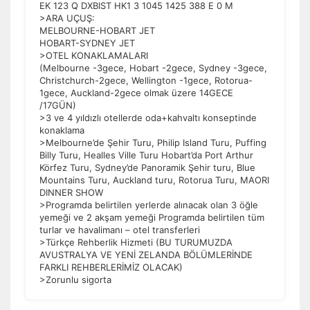
EK 123 Q DXBIST HK1 3 1045 1425 388 E 0 M
>ARA UÇUŞ:
MELBOURNE-HOBART JET
HOBART-SYDNEY JET
>OTEL KONAKLAMALARI
(Melbourne -3gece, Hobart -2gece, Sydney -3gece,
Christchurch-2gece, Wellington -1gece, Rotorua-
1gece, Auckland-2gece olmak üzere 14GECE
/17GÜN)
>3 ve 4 yıldızlı otellerde oda+kahvaltı konseptinde
konaklama
>Melbourne’de Şehir Turu, Philip Island Turu, Puffing
Billy Turu, Healles Ville Turu Hobart’da Port Arthur
Körfez Turu, Sydney’de Panoramik Şehir turu, Blue
Mountains Turu, Auckland turu, Rotorua Turu, MAORI
DINNER SHOW
>Programda belirtilen yerlerde alınacak olan 3 öğle
yemeği ve 2 akşam yemeği Programda belirtilen tüm
turlar ve havalimanı – otel transferleri
>Türkçe Rehberlik Hizmeti (BU TURUMUZDA
AVUSTRALYA VE YENİ ZELANDA BÖLÜMLERİNDE
FARKLI REHBERLERİMİZ OLACAK)
>Zorunlu sigorta