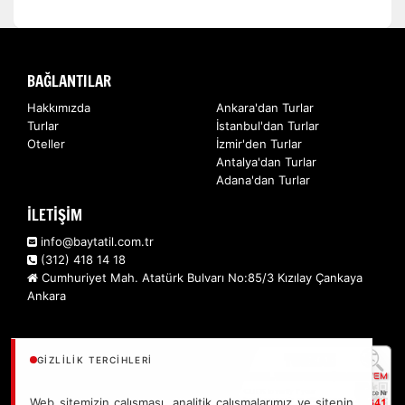
BAĞLANTILAR
Hakkımızda
Ankara'dan Turlar
Turlar
İstanbul'dan Turlar
Oteller
İzmir'den Turlar
Antalya'dan Turlar
Adana'dan Turlar
İLETİŞİM
info@baytatil.com.tr
(312) 418 14 18
Cumhuriyet Mah. Atatürk Bulvarı No:85/3 Kızılay Çankaya
Ankara
GIZLILIK TERCIHLERI
Web sitemizin çalışması, analitik çalışmalarımız ve sitenin