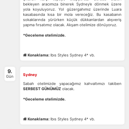
bekleyen aracımıza binerek Sydney’e dönmek üzere
Daha fazla bilgi için
KVKK bilgilendirmemizi
,
çerez kullanım
ve
yola koyuluyoruz. Yol güzergahımız üzerinde Luara
gizlilik koşullarını
inceleyebilirsiniz.
kasabasında kısa bir mola vereceğiz. Bu kasabanın
sokaklarında yürürken küçük dükkanlardan alışveriş
yapma fırsatımız olacak. Akşam otelimize dönüyoruz.
Zorunlu Çerezler
HER ZAMAN AKTIF
*Geceleme otelimizde.
Oturum yönetimi, güvenlik ve temel site işlevleri için
gereklidir. Bu çerezler olmadan site düzgün çalışmaz ve
devre dışı bırakılamaz.
Konaklama:
Ibıs Styles Sydney 4* vb.
9.
Sydney
Gün
İstatistik Çerezleri
Sabah otelimizde yapacağımız kahvaltımızı takiben
Ziyaretçilerin siteyi nasıl kullandığını anonim olarak
SERBEST GÜNÜMÜZ
olacak.
ölçeriz. Hangi sayfaların popüler olduğunu ve
*Geceleme otelimizde.
kullanıcıların nerede zorluk yaşadığını anlamamıza
yardımcı olur.
Konaklama:
Ibıs Styles Sydney 4* vb.