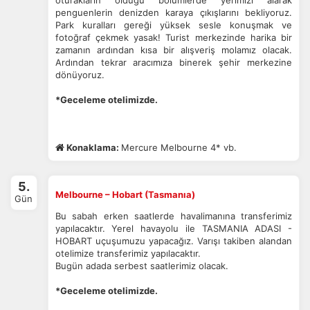
oturakların olduğu bölümlerde yerimizi alarak
penguenlerin denizden karaya çıkışlarını bekliyoruz.
Park kuralları gereği yüksek sesle konuşmak ve
fotoğraf çekmek yasak! Turist merkezinde harika bir
zamanın ardından kısa bir alışveriş molamız olacak.
Ardından tekrar aracımıza binerek şehir merkezine
dönüyoruz.
*Geceleme otelimizde.
Konaklama:
Mercure Melbourne 4* vb.
5.
Melbourne – Hobart (Tasmanıa)
Gün
Bu sabah erken saatlerde havalimanına transferimiz
yapılacaktır. Yerel havayolu ile TASMANIA ADASI -
HOBART uçuşumuzu yapacağız. Varışı takiben alandan
otelimize transferimiz yapılacaktır.
Bugün adada serbest saatlerimiz olacak.
*Geceleme otelimizde.