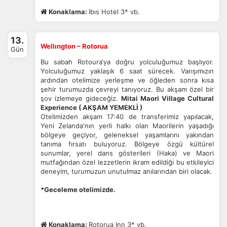
Konaklama:
Ibıs Hotel 3* vb.
13.
Wellıngton – Rotorua
Gün
Bu sabah Rotoura‘ya doğru yolculuğumuz başlıyor.
Yolculuğumuz yaklaşık 6 saat sürecek. Varışımızın
ardından otelimize yerleşme ve öğleden sonra kısa
şehir turumuzda çevreyi tanıyoruz.
Bu akşam özel bir
şov izlemeye gideceğiz.
Mitai Maori Village Cultural
Experience ( AKŞAM YEMEKLİ )
Otelimizden akşam 17:40 de transferimiz yapılacak,
Yeni Zelanda'nın yerli halkı olan Maorilerin yaşadığı
bölgeye geçiyor, geleneksel yaşamlarını yakından
tanıma fırsatı buluyoruz. Bölgeye özgü kültürel
sunumlar, yerel dans gösterileri (Haka) ve Maori
mutfağından özel lezzetlerin ikram edildiği bu etkileyici
deneyim, turumuzun unutulmaz anılarından biri olacak.
*Geceleme otelimizde.
Konaklama:
Rotorua Inn 3* vb.