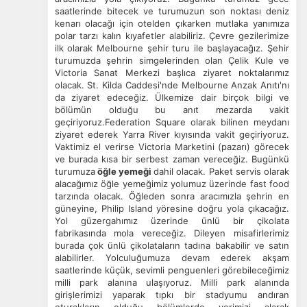
saatlerinde bitecek ve turumuzun son noktası deniz
kenarı olacağı için otelden çıkarken mutlaka yanımıza
polar tarzı kalın kıyafetler alabiliriz. Çevre gezilerimize
ilk olarak Melbourne şehir turu ile başlayacağız. Şehir
turumuzda şehrin simgelerinden olan Çelik Kule ve
Victoria Sanat Merkezi başlıca ziyaret noktalarımız
olacak. St. Kilda Caddesi'nde Melbourne Anzak Anıtı'nı
da ziyaret edeceğiz. Ülkemize dair birçok bilgi ve
bölümün olduğu bu anıt mezarda vakit
geçiriyoruz.
Federation Square olarak bilinen meydanı
ziyaret ederek Yarra River kıyısında vakit geçiriyoruz.
Vaktimiz el verirse Victoria Marketini (pazarı) görecek
ve burada kısa bir serbest zaman vereceğiz. Bugünkü
turumuza
öğle yemeği
dahil olacak. Paket servis olarak
alacağımız öğle yemeğimiz yolumuz üzerinde fast food
tarzında olacak. Öğleden sonra aracımızla şehrin en
güneyine, Philip Island yöresine doğru yola çıkacağız.
Yol güzergahımız üzerinde ünlü bir çikolata
fabrikasında mola vereceğiz. Dileyen misafirlerimiz
burada çok ünlü çikolataların tadına bakabilir ve satın
alabilirler. Yolculuğumuza devam ederek akşam
saatlerinde küçük, sevimli penguenleri görebileceğimiz
milli park alanına ulaşıyoruz. Milli park alanında
girişlerimizi yaparak tıpkı bir stadyumu andıran