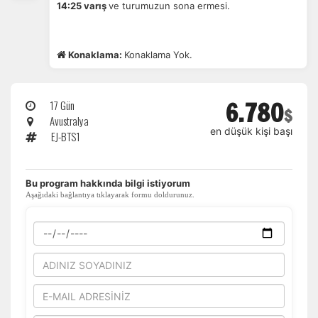
14:25 varış
ve turumuzun sona ermesi.
Konaklama:
Konaklama Yok.
6.780
17 Gün
$
Avustralya
en düşük kişi başı
EJ-BTS1
​Bu program hakkında bilgi istiyorum
Aşağıdaki bağlantıya tıklayarak formu doldurunuz.