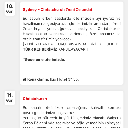
10.
Pazarlama Çerezleri
Sydney – Christchurch (Yeni Zelanda)
Gün
Size ve ilgi alanlarınıza uygun reklamlar göstermek için
Bu sabah erken saatlerde otelimizden ayrılıyoruz ve
kullanılır. Kapatırsanız reklamları görmeye devam
havalimanına geçiyoruz. İşlemlerimizin ardından, Yeni
edersiniz, ancak daha az alakalı olabilirler.
Zelanda’ya yolculuğumuz başlıyor. Christchurch
Havalimanı'na varışımızın ardından, özel aracımız ile
otele transferimiz yapılacak.
[YENİ ZELANDA TURU KISMINDA BİZİ BU ÜLKEDE
TÜRK REHBERİMİZ
KARŞILAYACAK.]
*Geceleme otelimizde.
Tercihleri Kaydet
Konaklama:
Ibıs Hotel 3* vb.
11.
Christchurch
Gün
Bu sabah otelimizde yapacağımız kahvaltı sonrası
çevre gezilerimize başlıyoruz.
Yarım gün sürecek keyifli bir gezimiz olacak. Waipara
Şarap Bölgesi'nde tadımlar ve öğle yemeğinin (bireysel