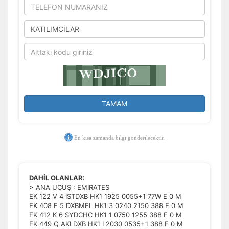
TAMAM
En kısa zamanda bilgi gönderilecektir.
DAHİL OLANLAR:
> ANA UÇUŞ : EMIRATES
EK 122 V 4 ISTDXB HK1 1925 0055+1 77W E 0 M
EK 408 F 5 DXBMEL HK1 3 0240 2150 388 E 0 M
EK 412 K 6 SYDCHC HK1 1 0750 1255 388 E 0 M
EK 449 Q AKLDXB HK1 I 2030 0535+1 388 E 0 M