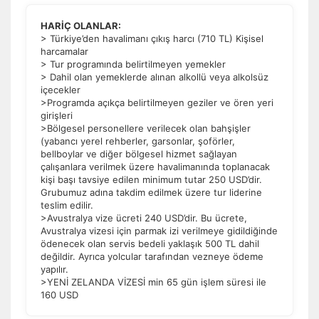
HARİÇ OLANLAR:
> Türkiye’den havalimanı çıkış harcı (710 TL) Kişisel
harcamalar
> Tur programında belirtilmeyen yemekler
> Dahil olan yemeklerde alınan alkollü veya alkolsüz
içecekler
>Programda açıkça belirtilmeyen geziler ve ören yeri
girişleri
>Bölgesel personellere verilecek olan bahşişler
(yabancı yerel rehberler, garsonlar, şoförler,
bellboylar ve diğer bölgesel hizmet sağlayan
çalışanlara verilmek üzere havalimanında toplanacak
kişi başı tavsiye edilen minimum tutar 250 USD’dir.
Grubumuz adına takdim edilmek üzere tur liderine
teslim edilir.
>Avustralya vize ücreti 240 USD’dir. Bu ücrete,
Avustralya vizesi için parmak izi verilmeye gidildiğinde
ödenecek olan servis bedeli yaklaşık 500 TL dahil
değildir. Ayrıca yolcular tarafından vezneye ödeme
yapılır.
>YENİ ZELANDA VİZESİ min 65 gün işlem süresi ile
160 USD