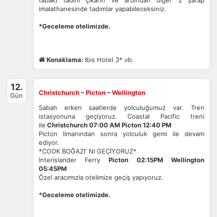
tabak) tadını çıkarın ve ardından diğer 2 şarap
imalathanesinde tadımlar yapabileceksiniz.
*Geceleme otelimizde.
Konaklama:
Ibıs Hotel 3* vb.
12.
Christchurch – Picton – Wellington
Gün
Sabah erken saatlerde yolculuğumuz var.
Tren
istasyonuna geçiyoruz.
Coastal Pacific treni
ile
Christchurch 07:00 AM Picton 12:40 PM
Picton limanından sonra yolculuk gemi ile devam
ediyor.
*COOK BOĞAZI' NI GEÇİYORUZ*
Interislander Ferry
Picton 02:15PM Wellington
05:45PM
Özel aracımızla otelimize geçiş yapıyoruz.
*Geceleme otelimizde.