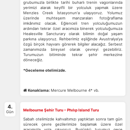
grubumuzla birlikte tarihi buharlı trenin vagonlarında
yerimizi alarak keyifli bir yolculuk yapmak üzere
Menzies Creek İstasyonun'a ulaşıyoruz. Yolumuz
üzerinde muhteşem manzaraları fotoğraflama
imkânımız olacak. Eğlenceli tren yolculuğumuzun
ardından tekrar özel aracımıza binerek yolculuğumuza
Healesville Sancturary olarak bilimin doğal yaşam
parkına ulaşıyoruz. Rehberimiz eşliğinde Avustralya’ya
özgü birçok hayvanı görerek bilgiler alacağız. Serbest
zamanımızda bireysel olarak çevreyi gezebiliriz.
Turumuzun bitiminde tekrar şehir merkezine
döneceğiz.
*Geceleme otelimizde.
Konaklama:
Mercure Melbourne 4* vb.
4.
Melbourne Şehir Turu – Phılıp Island Turu
Gün
Sabah otelimizde kahvaltımızı yaptıktan sonra tam gün
sürecek çevre gezilerimize başlamak üzere özel
aracımızla yola çıkıyoruz. Bugünkü turumuz gece