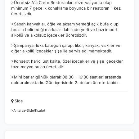
>Ücretsiz A’la Carte Restoranları rezervasyonlu olup
minimum 7 gecelik konaklama boyunca bir restoran 1 kez
ücretsizdir.
>Sabah kahvaltısı, öğle ve akşam yemeği açık büfe olup
tesisin belirlediği markalar dahilinde yerli ve bazı import
alkollü ve alkolsüz içecekler ücretsizdir.
>Şampanya, lüks kategori şarap, likör, kanyak, viskiler ve
diğer alkollü içecekler şişe ile servis edilmemektedir.
>Konsept harici üst kalite, özel içecekler ve şişe içecekler
taze meyve suları ücretlidir.
>Mini barlar günlük olarak 08:30 - 16:30 saatleri arasında
doldurulmaktadır. Gün içerisinde 2. dolum ücrete tabidir.
Side
>Antalya-Side/Kızılot