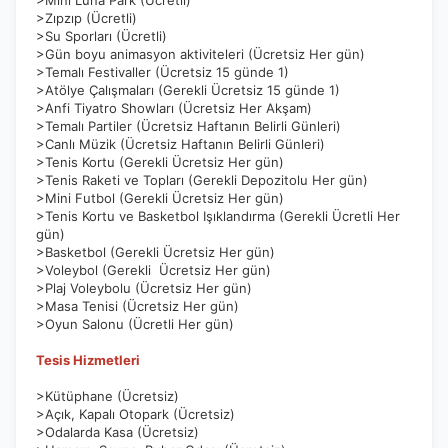
>Mini Luna Park (Ücretli)
>Zıpzıp (Ücretli)
>Su Sporları (Ücretli)
>Gün boyu animasyon aktiviteleri (Ücretsiz Her gün)
>Temalı Festivaller (Ücretsiz 15 günde 1)
>Atölye Çalışmaları (Gerekli Ücretsiz 15 günde 1)
>Anfi Tiyatro Showları (Ücretsiz Her Akşam)
>Temalı Partiler (Ücretsiz Haftanın Belirli Günleri)
>Canlı Müzik (Ücretsiz Haftanın Belirli Günleri)
>Tenis Kortu (Gerekli Ücretsiz Her gün)
>Tenis Raketi ve Topları (Gerekli Depozitolu Her gün)
>Mini Futbol (Gerekli Ücretsiz Her gün)
>Tenis Kortu ve Basketbol Işıklandırma (Gerekli Ücretli Her
gün)
>Basketbol (Gerekli Ücretsiz Her gün)
>Voleybol (Gerekli Ücretsiz Her gün)
>Plaj Voleybolu (Ücretsiz Her gün)
>Masa Tenisi (Ücretsiz Her gün)
>Oyun Salonu (Ücretli Her gün)
Tesis Hizmetleri
>Kütüphane (Ücretsiz)
>Açık, Kapalı Otopark (Ücretsiz)
>Odalarda Kasa (Ücretsiz)