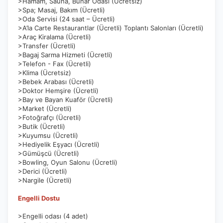
>Hamam, Sauna, Buhar Odası (Ücretsiz)
>Spa; Masaj, Bakım (Ücretli)
ÇEREZ KULLANIM AYARLARINIZ
>Oda Servisi (24 saat – Ücretli)
Çerez tercihlerinizi
belirleyin
.
>A’la Carte Restaurantlar (Ücretli) Toplantı Salonları (Ücretli)
>Araç Kiralama (Ücretli)
>Transfer (Ücretli)
Daha fazla bilgi için
KVKK bilgilendirmemizi
,
çerez kullanım
ve
>Bagaj Sarma Hizmeti (Ücretli)
gizlilik koşullarını
inceleyebilirsiniz.
>Telefon - Fax (Ücretli)
>Klima (Ücretsiz)
>Bebek Arabası (Ücretli)
Zorunlu Çerezler
>Doktor Hemşire (Ücretli)
HER ZAMAN AKTIF
>Bay ve Bayan Kuaför (Ücretli)
Oturum yönetimi, güvenlik ve temel site işlevleri için
>Market (Ücretli)
gereklidir. Bu çerezler olmadan site düzgün çalışmaz ve
>Fotoğrafçı (Ücretli)
devre dışı bırakılamaz.
>Butik (Ücretli)
>Kuyumsu (Ücretli)
>Hediyelik Eşyacı (Ücretli)
>Gümüşcü (Ücretli)
>Bowling, Oyun Salonu (Ücretli)
>Derici (Ücretli)
İstatistik Çerezleri
>Nargile (Ücretli)
Ziyaretçilerin siteyi nasıl kullandığını anonim olarak
Engelli Dostu
ölçeriz. Hangi sayfaların popüler olduğunu ve
kullanıcıların nerede zorluk yaşadığını anlamamıza
>Engelli odası (4 adet)
yardımcı olur.