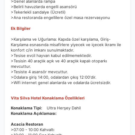
>Genel alanlarda rampa
>Belirli havuzlarda engelli asansörü
>Tekerlekli sandalye (Ücretli)
>Ana restoranda engellilere özel masa rezervasyonu
Ek Bilgiler
Pazarlama Çerezleri
Size ve ilgi alanlarınıza uygun reklamlar göstermek için
>Karşılama ve Uğurlama: Kapıda özel karşılama, Giriş-
kullanılır. Kapatırsanız reklamları görmeye devam
Karşılama esnasında misafirlere yiyecek ve içecek ikramı ile
edersiniz, ancak daha az alakalı olabilirler.
konfort c/in imkanı sunulmaktadır.
>Tesise evcil hayvan kabul edilmemektedir.
>Tesisin 40 araçlık açık ve 40 araçlık kapalı otoparkı
mevcuttur.
>Tesiste 4 asansör mevcuttur.
>Odalara giriş 14:00, odalardan çıkış 12:00'dir.
>Wifi internet genel alanlarda ve odalarda ücretsizdir.
Tercihleri Kaydet
Vita Silva Hotel Konaklama Özellikleri
Konaklama Tipi:
Ultra Herşey Dahil
Konaklama Açıklaması:
Acacia Restoran
>07:00 - 10:00 Kahvaltı