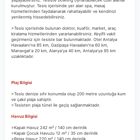
yaşayabilirsiniz. Tesiste bowling oynanabilecek özel alanlar
kurulmuştur. Tesis içerisinde yer alan spa, masaj
hizmetlerinden faydalanarak rahatlayabilir ve kendinizi
yenilenmiş hissedebilirsiniz.
>Tesis içerisinde bulunan doktor, kuaför, market, araç
kiralama hizmetlerinden yararlanabilirsiniz. Keyifli vakit
geçirmeniz için tesiste bar bulunmaktadır. Otel Antalya
Havaalanı'na 85 km, Gazipaşa Havaalanı'na 60 km,
Manavgat'a 20 km, Alanya'ya 40 km, Antalya'ya 95 km
uzaklıktadır.
Plaj Bilgisi
>Tesis denize sıfır konumda olup 200 metre uzunluğa kum
ve çakıl plaja sahiptir.
>Tesisten plaja tünel ile geçiş sağlanmaktadır.
Havuz Bilgisi
>Kapalı Havuz 242 m² / 140 cm derinlik
>Kapalı Çocuk Havuzu 12 m² / 35 cm derinlik
>Relax Havuz 220 m² / 140 cm derinlik