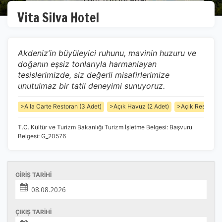
Vita Silva Hotel
Akdeniz’in büyüleyici ruhunu, mavinin huzuru ve
doğanın eşsiz tonlarıyla harmanlayan
tesislerimizde, siz değerli misafirlerimize
unutulmaz bir tatil deneyimi sunuyoruz.
>A la Carte Restoran (3 Adet)
>Açık Havuz (2 Adet)
>Açık Restoran
T.C. Kültür ve Turizm Bakanlığı Turizm İşletme Belgesi: Başvuru
Belgesi: G_20576
GIRIŞ TARIHI
ÇIKIŞ TARIHI