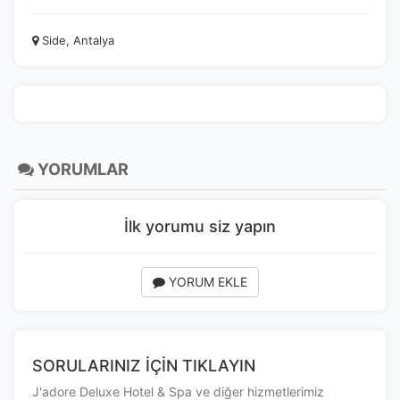
devre dışı bırakılamaz.
Side, Antalya
İstatistik Çerezleri
Ziyaretçilerin siteyi nasıl kullandığını anonim olarak
ölçeriz. Hangi sayfaların popüler olduğunu ve
kullanıcıların nerede zorluk yaşadığını anlamamıza
YORUMLAR
yardımcı olur.
İlk yorumu siz yapın
Pazarlama Çerezleri
YORUM EKLE
Size ve ilgi alanlarınıza uygun reklamlar göstermek için
kullanılır. Kapatırsanız reklamları görmeye devam
edersiniz, ancak daha az alakalı olabilirler.
SORULARINIZ İÇİN TIKLAYIN
J'adore Deluxe Hotel & Spa ve diğer hizmetlerimiz