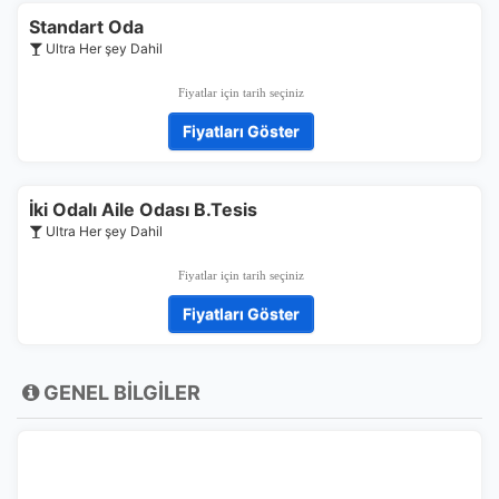
Standart Oda
Ultra Her şey Dahil
Fiyatlar için tarih seçiniz
Fiyatları Göster
İki Odalı Aile Odası B.Tesis
Ultra Her şey Dahil
ÇEREZ KULLANIM AYARLARINIZ
Fiyatlar için tarih seçiniz
Çerez tercihlerinizi
belirleyin
.
Fiyatları Göster
Daha fazla bilgi için
KVKK bilgilendirmemizi
,
çerez kullanım
ve
gizlilik koşullarını
inceleyebilirsiniz.
GENEL BİLGİLER
Zorunlu Çerezler
HER ZAMAN AKTIF
Oturum yönetimi, güvenlik ve temel site işlevleri için
gereklidir. Bu çerezler olmadan site düzgün çalışmaz ve