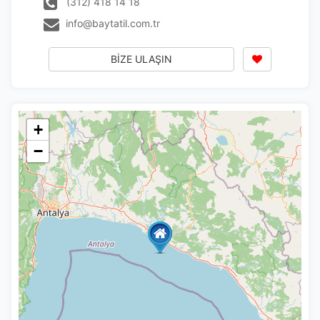
(312) 418 14 18
info@baytatil.com.tr
Tercihleri Kaydet
BİZE ULAŞIN
+
−