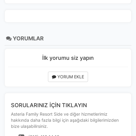
İstatistik Çerezleri
Ziyaretçilerin siteyi nasıl kullandığını anonim olarak
YORUMLAR
ölçeriz. Hangi sayfaların popüler olduğunu ve
kullanıcıların nerede zorluk yaşadığını anlamamıza
yardımcı olur.
İlk yorumu siz yapın
YORUM EKLE
Pazarlama Çerezleri
Size ve ilgi alanlarınıza uygun reklamlar göstermek için
kullanılır. Kapatırsanız reklamları görmeye devam
SORULARINIZ İÇİN TIKLAYIN
edersiniz, ancak daha az alakalı olabilirler.
Asteria Family Resort Side ve diğer hizmetlerimiz
hakkında daha fazla bilgi için aşağıdaki bilgilerimizden
bize ulaşabilirsiniz.