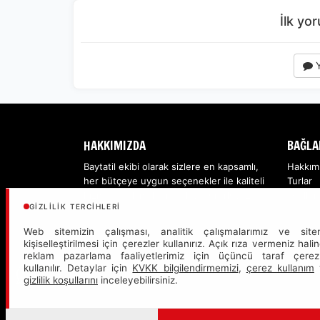
İlk yo
Y
HAKKIMIZDA
BAĞLA
Baytatil ekibi olarak sizlere en kapsamlı,
Hakkım
her bütçeye uygun seçenekler ile kaliteli
Turlar
hizmet sağlamaktan dolayı gururluyuz...
Oteller
GIZLILIK TERCIHLERI
Web sitemizin çalışması, analitik çalışmalarımız ve site
kişiselleştirilmesi için çerezler kullanırız. Açık rıza vermeniz hali
reklam pazarlama faaliyetlerimiz için üçüncü taraf çerez
kullanılır. Detaylar için
KVKK bilgilendirmemizi
,
çerez kullanım
Sitemizde anılan tüm f
gizlilik koşullarını
inceleyebilirsiniz.