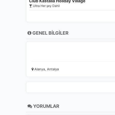
Club Kastalia Holiday Village
Ultra Her şey Dahil
İs
Zi
sa
an
GENEL BİLGİLER
P
Si
Ka
al
Alanya, Antalya
YORUMLAR