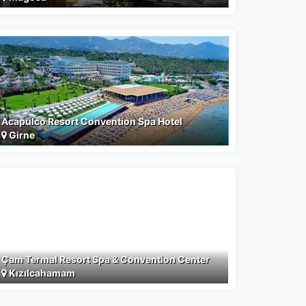
Acapulco Resort Convention Spa Hotel
Girne
Çam Termal Resort Spa & Convention Center
Kızılcahamam