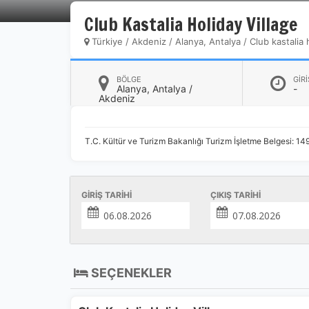
Club Kastalia Holiday Village
Türkiye
/
Akdeniz
/
Alanya, Antalya
/
Club kastalia 
BÖLGE
GİRİ
Alanya, Antalya /
-
Akdeniz
Ç
T.C. Kültür ve Turizm Bakanlığı Turizm İşletme Belgesi: 14
Si
de
iz
Da
GIRIŞ TARIHI
ÇIKIŞ TARIHI
in
Z
SEÇENEKLER
Ot
çe