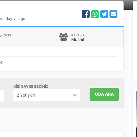
holiday village
Ş ÇIKIŞ
KAPASİTE
Müsait
ÇEREZ KULLANIM AYARLARINIZ
erez tercihlerinizi
belirleyin
.
97
ze daha kişiselleştirilmiş bir web deneyimi sunmak için bazı bilgileri tarayıcınızda
polayabilir, bunları yurt içi ve yurt dışındaki hizmet sağlayıcılarla paylaşabiliriz. Bun
in vermemeyi seçebilirsiniz ancak bu durumda sitemiz umduğumuz gibi çalışmaya bili
ha fazla bilgi için
KVKK bilgilendirmemizi
,
çerez kullanım
ve
gizlilik koşullarını
KIŞI SAYISI SEÇINIZ
celeyebilirsiniz.
ODA ARA
orunlu Çerezler
HER ZAMAN AKTIF
urum yönetimi, güvenlik ve temel site işlevleri için gereklidir. Bu
rezler olmadan site düzgün çalışmaz ve devre dışı bırakılamaz.