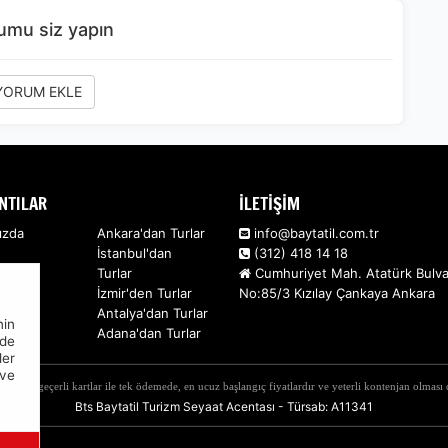
rumu siz yapın
ORUM EKLE
NTILAR
İLETİŞİM
ızda
Ankara'dan Turlar
info@baytatil.com.tr
İstanbul'dan
(312) 418 14 18
Turlar
Cumhuriyet Mah. Atatürk Bulva
İzmir'den Turlar
No:85/3 Kızılay Çankaya Ankara
Antalya'dan Turlar
nin
Adana'dan Turlar
nde
ler
ve
iyatlar, geçerli kartlar ile tek ödemede, en ucuz başlangıç fiyatlardır ve yeterli kontenjan olmas
Bts Baytatil Turizm Seyaat Acentası - Türsab: A11341