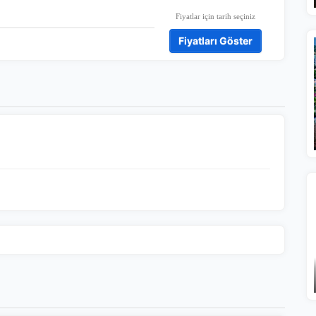
Fiyatlar için tarih seçiniz
tatistik Çerezleri
Fiyatları Göster
yaretçilerin siteyi nasıl kullandığını anonim olarak ölçeriz. Hangi
yfaların popüler olduğunu ve kullanıcıların nerede zorluk yaşadığını
lamamıza yardımcı olur.
azarlama Çerezleri
ze ve ilgi alanlarınıza uygun reklamlar göstermek için kullanılır.
patırsanız reklamları görmeye devam edersiniz, ancak daha az
akalı olabilirler.
Tümünü Reddet
Tümünü Kabul Et
Tercihleri Kaydet