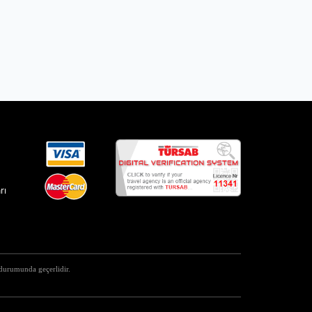
rı
ı durumunda geçerlidir.