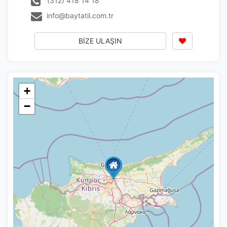
(312) 418 14 18
info@baytatil.com.tr
BİZE ULAŞIN
+
−