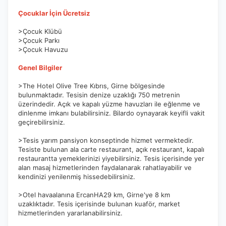
Çocuklar İçin Ücretsiz
>Çocuk Klübü
>Çocuk Parkı
>Çocuk Havuzu
Genel Bilgiler
>The Hotel Olive Tree Kıbrıs, Girne bölgesinde
bulunmaktadır. Tesisin denize uzaklığı 750 metrenin
üzerindedir. Açık ve kapalı yüzme havuzları ile eğlenme ve
dinlenme imkanı bulabilirsiniz. Bilardo oynayarak keyifli vakit
geçirebilirsiniz.
>Tesis yarım pansiyon konseptinde hizmet vermektedir.
Tesiste bulunan ala carte restaurant, açık restaurant, kapalı
restaurantta yemeklerinizi yiyebilirsiniz. Tesis içerisinde yer
alan masaj hizmetlerinden faydalanarak rahatlayabilir ve
kendinizi yenilenmiş hissedebilirsiniz.
>Otel havaalanına ErcanHA29 km, Girne'ye 8 km
uzaklıktadır. Tesis içerisinde bulunan kuaför, market
hizmetlerinden yararlanabilirsiniz.
ÇEREZ KULLANIM AYARLARINIZ