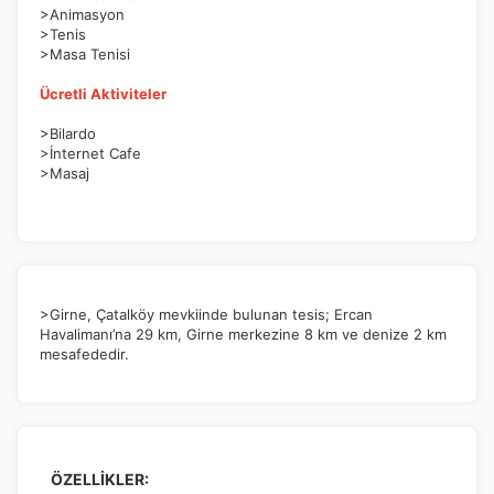
>Animasyon
>Tenis
>Masa Tenisi
Pazarlama Çerezleri
Size ve ilgi alanlarınıza uygun reklamlar göstermek için
Ücretli Aktiviteler
kullanılır. Kapatırsanız reklamları görmeye devam
edersiniz, ancak daha az alakalı olabilirler.
>Bilardo
>İnternet Cafe
>Masaj
Tercihleri Kaydet
>Girne, Çatalköy mevkiinde bulunan tesis; Ercan
Havalimanı’na 29 km, Girne merkezine 8 km ve denize 2 km
mesafededir.
ÖZELLİKLER: