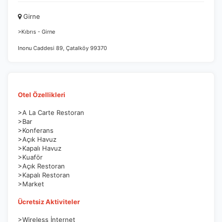
Çerez tercihlerinizi
belirleyin
.
Girne
Daha fazla bilgi için
KVKK bilgilendirmemizi
,
çerez kullanım
ve
>Kıbrıs - Girne
gizlilik koşullarını
inceleyebilirsiniz.
Inonu Caddesi 89, Çatalköy 99370
Zorunlu Çerezler
HER ZAMAN AKTIF
Oturum yönetimi, güvenlik ve temel site işlevleri için
gereklidir. Bu çerezler olmadan site düzgün çalışmaz ve
Otel Özellikleri
devre dışı bırakılamaz.
>A La Carte Restoran
>Bar
>Konferans
>Açık Havuz
>Kapalı Havuz
İstatistik Çerezleri
>Kuaför
>Açık Restoran
Ziyaretçilerin siteyi nasıl kullandığını anonim olarak
>Kapalı Restoran
ölçeriz. Hangi sayfaların popüler olduğunu ve
>Market
kullanıcıların nerede zorluk yaşadığını anlamamıza
yardımcı olur.
Ücretsiz Aktiviteler
>Wireless İnternet