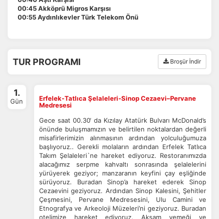
00:45 Akköprü Migros Karşısı
00:55 Aydınlıkevler Türk Telekom Önü
TUR PROGRAMI
Broşür İndir
1.
Erfelek-Tatlıca Şelaleleri-Sinop Cezaevi–Pervane
Gün
Medresesi
Gece saat 00.30‘ da Kızılay Atatürk Bulvarı McDonald’s
önünde buluşmamızın ve belirtilen noktalardan değerli
misafirlerimizin alınmasının ardından yolculuğumuza
başlıyoruz.. Gerekli molaların ardından Erfelek Tatlıca
Takım Şelaleleri`ne hareket ediyoruz. Restoranımızda
alacağımız serpme kahvaltı sonrasında şelalelerini
yürüyerek geziyor; manzaranın keyfini çay eşliğinde
sürüyoruz. Buradan Sinop’a hareket ederek Sinop
Cezaevini geziyoruz. Ardından Sinop Kalesini, Şehitler
Çeşmesini, Pervane Medresesini, Ulu Camini ve
Etnografya ve Arkeoloji Müzeleri’ni geziyoruz. Buradan
otelimize hareket ediyoruz. Akşam yemeği ve