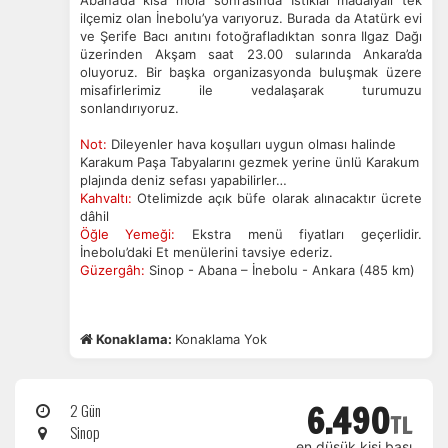
Abana’da kısa mola sonrasında İstiklal madalyalı tek
ilçemiz olan İnebolu’ya varıyoruz. Burada da Atatürk evi
ve Şerife Bacı anıtını fotoğrafladıktan sonra Ilgaz Dağı
üzerinden Akşam saat 23.00 sularında Ankara’da
oluyoruz. Bir başka organizasyonda buluşmak üzere
misafirlerimiz ile vedalaşarak turumuzu
Pazarlama Çerezleri
sonlandırıyoruz.
Size ve ilgi alanlarınıza uygun reklamlar göstermek için
Not:
Dileyenler hava koşulları uygun olması halinde
kullanılır. Kapatırsanız reklamları görmeye devam
Karakum Paşa Tabyalarını gezmek yerine ünlü Karakum
edersiniz, ancak daha az alakalı olabilirler.
plajında deniz sefası yapabilirler…
Kahvaltı:
Otelimizde açık büfe olarak alınacaktır ücrete
dâhil
Öğle Yemeği:
Ekstra menü fiyatları geçerlidir.
İnebolu’daki Et menülerini tavsiye ederiz.
Güzergâh:
Sinop - Abana – İnebolu - Ankara (485 km)
Tercihleri Kaydet
Konaklama:
Konaklama Yok
6.490
2 Gün
TL
Sinop
en düşük kişi başı