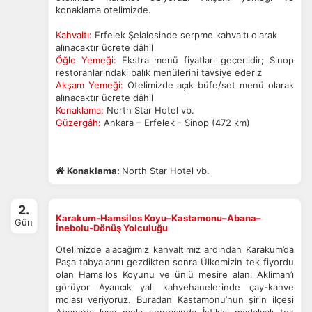
konaklama otelimizde.
ÇEREZ KULLANIM AYARLARINIZ
Kahvaltı:
Erfelek Şelalesinde serpme kahvaltı olarak
Çerez tercihlerinizi
belirleyin
.
alınacaktır ücrete dâhil
Öğle Yemeği:
Ekstra menü fiyatları geçerlidir; Sinop
Daha fazla bilgi için
KVKK bilgilendirmemizi
,
çerez kullanım
ve
restoranlarındaki balık menülerini tavsiye ederiz
gizlilik koşullarını
inceleyebilirsiniz.
Akşam Yemeği:
Otelimizde açık büfe/set menü olarak
alınacaktır ücrete dâhil
Konaklama:
North Star Hotel vb.
Güzergâh:
Ankara – Erfelek - Sinop (472 km)
Zorunlu Çerezler
HER ZAMAN AKTIF
Oturum yönetimi, güvenlik ve temel site işlevleri için
gereklidir. Bu çerezler olmadan site düzgün çalışmaz ve
Konaklama:
North Star Hotel vb.
devre dışı bırakılamaz.
2.
Karakum-Hamsilos Koyu–Kastamonu–Abana–
Gün
İnebolu-Dönüş Yolculuğu
İstatistik Çerezleri
Otelimizde alacağımız kahvaltımız ardından Karakum’da
Paşa tabyalarını gezdikten sonra Ülkemizin tek fiyordu
Ziyaretçilerin siteyi nasıl kullandığını anonim olarak
olan Hamsilos Koyunu ve ünlü mesire alanı Akliman’ı
ölçeriz. Hangi sayfaların popüler olduğunu ve
görüyor Ayancık yalı kahvehanelerinde çay-kahve
kullanıcıların nerede zorluk yaşadığını anlamamıza
molası veriyoruz. Buradan Kastamonu’nun şirin ilçesi
yardımcı olur.