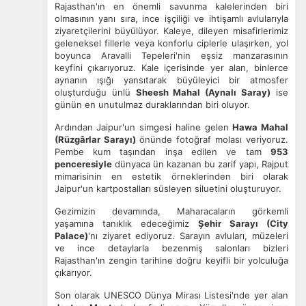
Rajasthan'ın en önemli savunma kalelerinden biri
olmasının yanı sıra, ince işçiliği ve ihtişamlı avlularıyla
ziyaretçilerini büyülüyor. Kaleye, dileyen misafirlerimiz
geleneksel fillerle veya konforlu ciplerle ulaşırken, yol
boyunca Aravalli Tepeleri'nin eşsiz manzarasının
keyfini çıkarıyoruz. Kale içerisinde yer alan, binlerce
aynanın ışığı yansıtarak büyüleyici bir atmosfer
oluşturduğu ünlü
Sheesh Mahal (Aynalı Saray)
ise
günün en unutulmaz duraklarından biri oluyor.
Ardından Jaipur'un simgesi haline gelen
Hawa Mahal
(Rüzgârlar Sarayı)
önünde fotoğraf molası veriyoruz.
Pembe kum taşından inşa edilen ve tam
953
penceresiyle
dünyaca ün kazanan bu zarif yapı, Rajput
mimarisinin en estetik örneklerinden biri olarak
Jaipur'un kartpostalları süsleyen siluetini oluşturuyor.
Gezimizin devamında, Maharacaların görkemli
yaşamına tanıklık edeceğimiz
Şehir Sarayı (City
Palace)
'nı ziyaret ediyoruz. Sarayın avluları, müzeleri
ve ince detaylarla bezenmiş salonları bizleri
Rajasthan'ın zengin tarihine doğru keyifli bir yolculuğa
çıkarıyor.
Son olarak UNESCO Dünya Mirası Listesi'nde yer alan