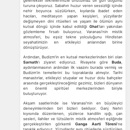
geleneksel teknelerimizle unutulmaz bir gün doğumu
turuna çıkıyoruz. Sabahın huzur veren sessizliği içinde
nehir boyunca süzülürken, kıyılarda ibadet eden
hacıları, meditasyon yapan keşişleri, yüzyıllardır
değişmeyen dini ritüelleri ve yaşam ile ölümün aynı
kutsal döngü içinde kabul edildiği
Ghat
'ları yakından
gözlemleme fırsatı buluyoruz. Varanasi'nin mistik
atmosferi, bu eşsiz tekne yolculuğunu Hindistan
seyahatimizin en etkileyici anlarından birine
dönüştürüyor.
Ardından, Budizm'in en kutsal merkezlerinden biri olan
Sarnath
'ı ziyaret ediyoruz. Rivayete göre
Buda
,
aydınlanmasının ardından ilk vaazını burada vermiş ve
Budizm'in temellerini bu topraklarda atmıştır. Tarihi
manastırlar, etkileyici stupalar ve huzur dolu bahçeler
arasında gerçekleştireceğimiz gezimiz, bizleri dünyanın
en önemli spiritüel merkezlerinden biriyle
buluşturuyor.
Akşam saatlerinde ise Varanasi'nin en büyüleyici
deneyimlerinden biri bizleri bekliyor. Ganj Nehri
kıyısında düzenlenen, yüzlerce kandilin ışığı, çan
sesleri, ilahiler ve tütsülerin mistik atmosferi eşliğinde
gerçekleştirilen görkemli
Ganga Aarti Töreni
'ne
tanıklık ediyoruz. Yüzyıllardır aynı ritüellerle sürdürülen