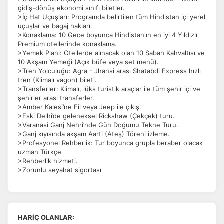
gidiş-dönüş ekonomi sınıfı biletler.
>İç Hat Uçuşları: Programda belirtilen tüm Hindistan içi yerel
uçuşlar ve bagaj hakları.
>Konaklama: 10 Gece boyunca Hindistan'ın en iyi 4 Yıldızlı
Premium otellerinde konaklama.
>Yemek Planı: Otellerde alınacak olan 10 Sabah Kahvaltısı ve
10 Akşam Yemeği (Açık büfe veya set menü).
>Tren Yolculuğu: Agra - Jhansi arası Shatabdi Express hızlı
tren (Klimalı vagon) bileti.
>Transferler: Klimalı, lüks turistik araçlar ile tüm şehir içi ve
şehirler arası transferler.
>Amber Kalesi’ne Fil veya Jeep ile çıkış.
>Eski Delhi’de geleneksel Rickshaw (Çekçek) turu.
>Varanasi Ganj Nehri’nde Gün Doğumu Tekne Turu.
>Ganj kıyısında akşam Aarti (Ateş) Töreni izleme.
>Profesyonel Rehberlik: Tur boyunca grupla beraber olacak
uzman Türkçe
>Rehberlik hizmeti.
>Zorunlu seyahat sigortası
HARİÇ OLANLAR: