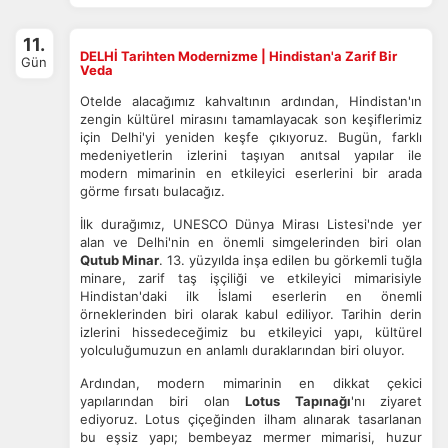
11.
DELHİ Tarihten Modernizme | Hindistan'a Zarif Bir
Gün
Veda
Otelde alacağımız kahvaltının ardından, Hindistan'ın
zengin kültürel mirasını tamamlayacak son keşiflerimiz
için Delhi'yi yeniden keşfe çıkıyoruz. Bugün, farklı
medeniyetlerin izlerini taşıyan anıtsal yapılar ile
modern mimarinin en etkileyici eserlerini bir arada
görme fırsatı bulacağız.
İlk durağımız, UNESCO Dünya Mirası Listesi'nde yer
alan ve Delhi'nin en önemli simgelerinden biri olan
Qutub Minar
. 13. yüzyılda inşa edilen bu görkemli tuğla
minare, zarif taş işçiliği ve etkileyici mimarisiyle
Hindistan'daki ilk İslami eserlerin en önemli
örneklerinden biri olarak kabul ediliyor. Tarihin derin
izlerini hissedeceğimiz bu etkileyici yapı, kültürel
yolculuğumuzun en anlamlı duraklarından biri oluyor.
Ardından, modern mimarinin en dikkat çekici
yapılarından biri olan
Lotus Tapınağı
'nı ziyaret
ediyoruz. Lotus çiçeğinden ilham alınarak tasarlanan
bu eşsiz yapı; bembeyaz mermer mimarisi, huzur