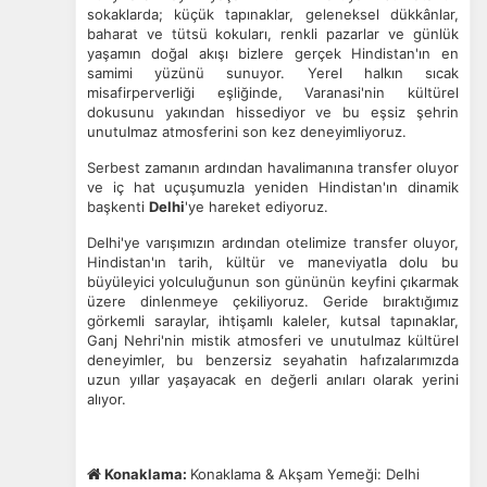
sokaklarda; küçük tapınaklar, geleneksel dükkânlar,
baharat ve tütsü kokuları, renkli pazarlar ve günlük
yaşamın doğal akışı bizlere gerçek Hindistan'ın en
samimi yüzünü sunuyor. Yerel halkın sıcak
misafirperverliği eşliğinde, Varanasi'nin kültürel
dokusunu yakından hissediyor ve bu eşsiz şehrin
unutulmaz atmosferini son kez deneyimliyoruz.
Serbest zamanın ardından havalimanına transfer oluyor
ve iç hat uçuşumuzla yeniden Hindistan'ın dinamik
başkenti
Delhi
'ye hareket ediyoruz.
Delhi'ye varışımızın ardından otelimize transfer oluyor,
Hindistan'ın tarih, kültür ve maneviyatla dolu bu
büyüleyici yolculuğunun son gününün keyfini çıkarmak
üzere dinlenmeye çekiliyoruz. Geride bıraktığımız
görkemli saraylar, ihtişamlı kaleler, kutsal tapınaklar,
Ganj Nehri'nin mistik atmosferi ve unutulmaz kültürel
deneyimler, bu benzersiz seyahatin hafızalarımızda
uzun yıllar yaşayacak en değerli anıları olarak yerini
alıyor.
Konaklama:
Konaklama & Akşam Yemeği: Delhi