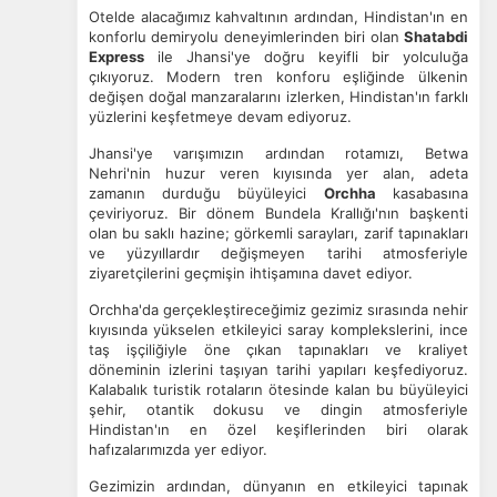
Otelde alacağımız kahvaltının ardından, Hindistan'ın en
konforlu demiryolu deneyimlerinden biri olan
Shatabdi
Express
ile Jhansi'ye doğru keyifli bir yolculuğa
çıkıyoruz. Modern tren konforu eşliğinde ülkenin
değişen doğal manzaralarını izlerken, Hindistan'ın farklı
yüzlerini keşfetmeye devam ediyoruz.
ÇEREZ KULLANIM AYARLARINIZ
Jhansi'ye varışımızın ardından rotamızı, Betwa
Çerez tercihlerinizi
belirleyin
.
Nehri'nin huzur veren kıyısında yer alan, adeta
zamanın durduğu büyüleyici
Orchha
kasabasına
Daha fazla bilgi için
KVKK bilgilendirmemizi
,
çerez kullanım
ve
çeviriyoruz. Bir dönem Bundela Krallığı'nın başkenti
gizlilik koşullarını
inceleyebilirsiniz.
olan bu saklı hazine; görkemli sarayları, zarif tapınakları
ve yüzyıllardır değişmeyen tarihi atmosferiyle
ziyaretçilerini geçmişin ihtişamına davet ediyor.
Zorunlu Çerezler
HER ZAMAN AKTIF
Orchha'da gerçekleştireceğimiz gezimiz sırasında nehir
kıyısında yükselen etkileyici saray komplekslerini, ince
Oturum yönetimi, güvenlik ve temel site işlevleri için
taş işçiliğiyle öne çıkan tapınakları ve kraliyet
gereklidir. Bu çerezler olmadan site düzgün çalışmaz ve
döneminin izlerini taşıyan tarihi yapıları keşfediyoruz.
devre dışı bırakılamaz.
Kalabalık turistik rotaların ötesinde kalan bu büyüleyici
şehir, otantik dokusu ve dingin atmosferiyle
Hindistan'ın en özel keşiflerinden biri olarak
hafızalarımızda yer ediyor.
Gezimizin ardından, dünyanın en etkileyici tapınak