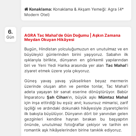
Konaklama:
Konaklama & Akşam Yemeği: Agra (4*
Modern Otel)
6.
AGRA Tac Mahal'de Gün Doğumu | Aşkın Zamana
Gün
Meydan Okuyan Hikâyesi
Bugün, Hindistan yolculuğumuzun en unutulmaz ve en
büyüleyici günlerinden birini yaşıyoruz. Sabahın ilk
ışıklarıyla birlikte, dünyanın en görkemli yapılarından
biri ve Yeni Yedi Harika arasında yer alan
Tac Mahal
'i
ziyaret etmek üzere yola çıkıyoruz.
Güneş yavaş yavaş yükselirken beyaz mermerin
üzerinde oluşan altın ve pembe tonlar, Tac Mahal'i
adeta yaşayan bir sanat eserine dönüştürüyor. Babür
İmparatoru
Şah Cihan
'ın, büyük aşkı
Mümtaz Mahal
için inşa ettirdiği bu eşsiz anıt; kusursuz mimarisi, zarif
işçiliği ve ardındaki dokunaklı hikâyesiyle ziyaretçilerini
ilk bakışta büyülüyor. Dünyanın dört bir yanından gelen
gezginleri kendine hayran bırakan bu başyapıtın
önünde, unutulmaz fotoğraflar çekiyor ve tarihin en
romantik aşk hikâyelerinden birine tanıklık ediyoruz.