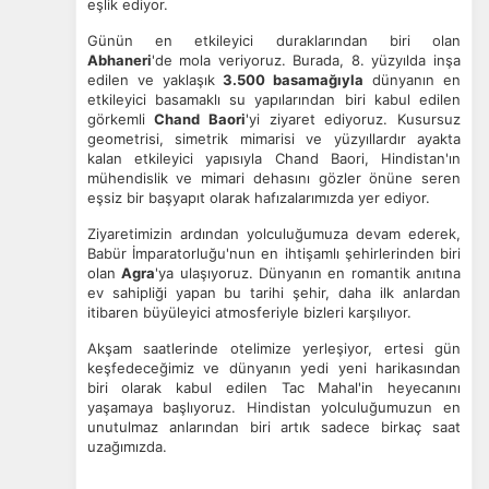
eşlik ediyor.
Günün en etkileyici duraklarından biri olan
Abhaneri
'de mola veriyoruz. Burada, 8. yüzyılda inşa
edilen ve yaklaşık
3.500 basamağıyla
dünyanın en
etkileyici basamaklı su yapılarından biri kabul edilen
görkemli
Chand Baori
'yi ziyaret ediyoruz. Kusursuz
geometrisi, simetrik mimarisi ve yüzyıllardır ayakta
kalan etkileyici yapısıyla Chand Baori, Hindistan'ın
mühendislik ve mimari dehasını gözler önüne seren
eşsiz bir başyapıt olarak hafızalarımızda yer ediyor.
Ziyaretimizin ardından yolculuğumuza devam ederek,
Babür İmparatorluğu'nun en ihtişamlı şehirlerinden biri
olan
Agra
'ya ulaşıyoruz. Dünyanın en romantik anıtına
ev sahipliği yapan bu tarihi şehir, daha ilk anlardan
itibaren büyüleyici atmosferiyle bizleri karşılıyor.
Akşam saatlerinde otelimize yerleşiyor, ertesi gün
keşfedeceğimiz ve dünyanın yedi yeni harikasından
biri olarak kabul edilen Tac Mahal'in heyecanını
yaşamaya başlıyoruz. Hindistan yolculuğumuzun en
unutulmaz anlarından biri artık sadece birkaç saat
uzağımızda.