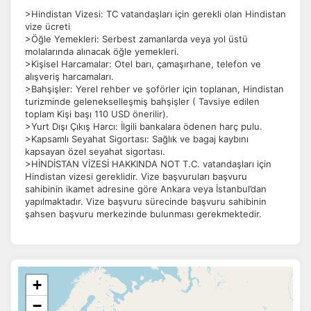
>Hindistan Vizesi: TC vatandaşları için gerekli olan Hindistan
vize ücreti
>Öğle Yemekleri: Serbest zamanlarda veya yol üstü
molalarında alınacak öğle yemekleri.
>Kişisel Harcamalar: Otel barı, çamaşırhane, telefon ve
alışveriş harcamaları.
>Bahşişler: Yerel rehber ve şoförler için toplanan, Hindistan
turizminde gelenekselleşmiş bahşişler ( Tavsiye edilen
toplam Kişi başı 110 USD önerilir).
>Yurt Dışı Çıkış Harcı: İlgili bankalara ödenen harç pulu.
>Kapsamlı Seyahat Sigortası: Sağlık ve bagaj kaybını
kapsayan özel seyahat sigortası.
>HİNDİSTAN VİZESİ HAKKINDA NOT T.C. vatandaşları için
Hindistan vizesi gereklidir. Vize başvuruları başvuru
sahibinin ikamet adresine göre Ankara veya İstanbul’dan
yapılmaktadır. Vize başvuru sürecinde başvuru sahibinin
şahsen başvuru merkezinde bulunması gerekmektedir.
+
−