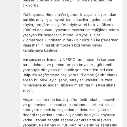
başkenti Jaipur'a doğru keyifli bir kara yolculuğuna
çıkıyoruz.
Yol boyunca Hindistan'ın gündelik yaşamına yakından
tanıklık ediyor; yemyeşil tarım arazileri, geleneksel
köyler, rengârenk kıyafetleriyle yerel halk ve ülkenin
kültürel dokusunu yansıtan manzaralar eşliğinde adeta
yaşayan bir belgeselin içinde ilerliyoruz. Her
kilometrede Hindistan'ın farklı bir yüzünü keşfederken,
Rajasthan'ın mistik atmosferi bizi yavaş yavaş
karşılamaya başlıyor.
Varışımızın ardından, UNESCO tarafından da korunan
tarihi dokusu ve pembe tonlara boyanmış görkemli
yapılarıyla dünyanın en ikonik şehirlerinden biri olan
Jaipur
'u keşfetmeye başlıyoruz. "Pembe Şehir" olarak
anılan bu büyüleyici şehir, sarayları, kaleleri ve zarif
mimarisiyle ilk andan itibaren misafirlerini etkisi altına
alıyor.
Akşam saatlerinde ise Jaipur'un ünlü tekstil, mücevher
ve geleneksel el sanatları çarşılarında serbest zaman
sunuyoruz. İpek kumaşlardan el dokuması şallara,
değerli taşlardan ustalıkla işlenmiş hediyelik eşyalara
kadar uzanan zengin seçenekler arasında alışveriş
yapabilir, Rajasthan kültürünün renklerini ve zarafetini