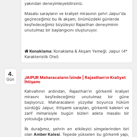
yakından deneyimleyebilirsiniz.
Masalsı sarayların ve kraliyet mirasının şehri Jaipur'da
geçireceğimiz bu ilk akşam, önümüzdeki günlerde
keşfedeceğimiz büyüleyici Rajasthan deneyiminin
unutulmaz bir başlangıcını oluşturuyor.
Konaklama:
Konaklama & Akşam Yemeği: Jaipur (4*
Karakteristik Otel)
4.
JAIPUR Maharacaların İzinde | Rajasthan'ın Kraliyet
Gün
İhtişamı
Kahvaltının ardından, Rajasthan'ın görkemli kraliyet
mirasını keşfedeceğimiz unutulmaz bir güne
başlıyoruz. Maharacaların yüzyıllar boyunca hüküm
sürdüğü Jaipur, ihtişamlı sarayları, görkemli kaleleri ve
zarif mimarisiyle bugün bizleri adeta masalsı bir
yolculuğa çıkarıyor.
İlk durağımız, şehrin en etkileyici simgelerinden biri
olan
Amber Kalesi
. Tepede yükselen bu görkemli yapı,