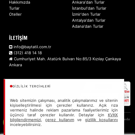
Hakkımızda
Ankara'dan Turlar
Turlar
İstanbul'dan Turlar
Oteller
İzmir'den Turlar
Antalya'dan Turlar
Adana'dan Turlar
İLETİŞİM
info@baytatil.com.tr
(312) 418 14 18
Cumhuriyet Mah. Atatürk Bulvarı No:85/3 Kızılay Çankaya
Ankara
GIZLILIK TERCIHLERI
Web sitemizin çalışması, analitik çalışmalarımız ve sitenin
kişiselleştirilmesi için çerezler kullanırız. Açık rıza
vermeniz halinde reklam pazarlama faaliyetlerimiz için
üçüncü taraf çerezler kullanılır. Detaylar için
KVKK
Sitemizde anılan tüm fiyatlar, geçerli kartlar ile tek ödemede, en ucuz başlangıç fiyatlardır
bilgilendirmemizi
,
çerez kullanım
ve
gizlilik koşullarını
inceleyebilirsiniz.
ve yeterli kontenjan olması durumunda geçerlidir.
Bts Baytatil Turizm Seyaat Acentası - Türsab: A11341