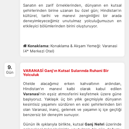
Sanatın en zarif örneklerinden, dünyanın en kutsal
şehirlerinden birine uzanan bu özel gün; Hindistan'ın
kültürel, tarihi ve manevi zenginliğini bir arada
deneyimleyeceğimiz unutulmaz yolculuğumuzun en
etkileyici bölümlerinden birini oluşturuyor.
Konaklama:
Konaklama & Akşam Yemeği: Varanasi
(4* Merkezi Otel)
9.
VARANASİ Ganj'ın Kutsal Sularında Ruhani Bir
Gün
Yolculuk
Otelde alacağımız erken kahvaltının ardından,
Hindistan'ın manevi kalbi olarak kabul edilen
Varanasi
'nin eşsiz atmosferini keşfetmek üzere güne
başlıyoruz. Yaklaşık üç bin yıllık geçmişiyle dünyanın
kesintisiz yaşamını sürdüren en eski şehirlerinden biri
olan Varanasi, inanç, gelenek ve yaşamın iç içe geçtiği
benzersiz bir deneyim sunuyor.
Günün ilk ışıklarıyla birlikte, kutsal
Ganj Nehri
üzerinde