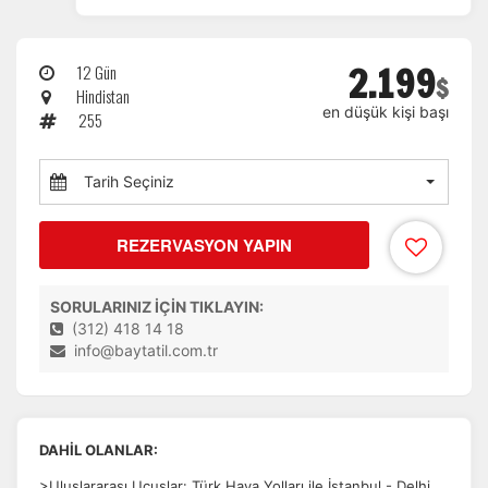
2.199
12 Gün
$
Hindistan
en düşük kişi başı
255
Tarih Seçiniz
REZERVASYON YAPIN
SORULARINIZ İÇİN TIKLAYIN:
(312) 418 14 18
info@baytatil.com.tr
DAHİL OLANLAR:
>Uluslararası Uçuşlar: Türk Hava Yolları ile İstanbul - Delhi