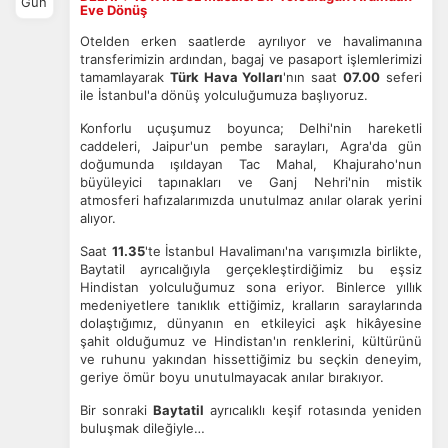
Gün
Eve Dönüş
Otelden erken saatlerde ayrılıyor ve havalimanına
transferimizin ardından, bagaj ve pasaport işlemlerimizi
tamamlayarak
Türk Hava Yolları
'nın saat
07.00
seferi
ile İstanbul'a dönüş yolculuğumuza başlıyoruz.
Konforlu uçuşumuz boyunca; Delhi'nin hareketli
caddeleri, Jaipur'un pembe sarayları, Agra'da gün
doğumunda ışıldayan Tac Mahal, Khajuraho'nun
büyüleyici tapınakları ve Ganj Nehri'nin mistik
atmosferi hafızalarımızda unutulmaz anılar olarak yerini
alıyor.
Saat
11.35
'te İstanbul Havalimanı'na varışımızla birlikte,
Baytatil ayrıcalığıyla gerçekleştirdiğimiz bu eşsiz
Hindistan yolculuğumuz sona eriyor. Binlerce yıllık
medeniyetlere tanıklık ettiğimiz, kralların saraylarında
dolaştığımız, dünyanın en etkileyici aşk hikâyesine
şahit olduğumuz ve Hindistan'ın renklerini, kültürünü
ve ruhunu yakından hissettiğimiz bu seçkin deneyim,
geriye ömür boyu unutulmayacak anılar bırakıyor.
Bir sonraki
Baytatil
ayrıcalıklı keşif rotasında yeniden
buluşmak dileğiyle…