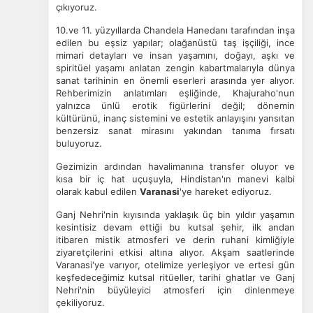
çıkıyoruz.
10.ve 11. yüzyıllarda Chandela Hanedanı tarafından inşa
edilen bu eşsiz yapılar; olağanüstü taş işçiliği, ince
mimari detayları ve insan yaşamını, doğayı, aşkı ve
spiritüel yaşamı anlatan zengin kabartmalarıyla dünya
sanat tarihinin en önemli eserleri arasında yer alıyor.
Rehberimizin anlatımları eşliğinde, Khajuraho'nun
yalnızca ünlü erotik figürlerini değil; dönemin
kültürünü, inanç sistemini ve estetik anlayışını yansıtan
benzersiz sanat mirasını yakından tanıma fırsatı
buluyoruz.
Gezimizin ardından havalimanına transfer oluyor ve
kısa bir iç hat uçuşuyla, Hindistan'ın manevi kalbi
olarak kabul edilen
Varanasi
'ye hareket ediyoruz.
Ganj Nehri'nin kıyısında yaklaşık üç bin yıldır yaşamın
kesintisiz devam ettiği bu kutsal şehir, ilk andan
itibaren mistik atmosferi ve derin ruhani kimliğiyle
ziyaretçilerini etkisi altına alıyor. Akşam saatlerinde
Varanasi'ye varıyor, otelimize yerleşiyor ve ertesi gün
keşfedeceğimiz kutsal ritüeller, tarihi ghatlar ve Ganj
Nehri'nin büyüleyici atmosferi için dinlenmeye
çekiliyoruz.