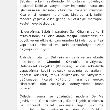
Sabahın erken saatlerinde Hindistan'ın büyüleyici
başkenti Delhi'ye varıyor, havalimanındaki karşılama
işlemlerimizin ardından otelimize transfer oluyoruz.
Kısa bir dinlenmenin ardından, binlerce yıllık tarihin
modern yaşamla iç içe geçtiği bu etkileyici metropolü
keşfetmeye başlıyoruz.
İlk durağımız, Babür İmparatoru Şah Cihan'ın görkemli
miraslarından biri olan
Jama Masjid
. Hindistan'ın en
büyük ve en etkileyici camilerinden biri olan bu anıtsal
yapı, zarif mimarisi ve tarihi atmosferiyle bizleri
geçmişe götürüyor.
Ardından rotamızı, Delhi'nin en canlı ve en otantik
noktalarından
Chandni Chowk
'a çeviriyoruz.
Geleneksel çekçekler (Rickshaw) ile dar sokaklarda
yapacağımız keyifli yolculuk sırasında baharatların,
egzotik kokuların, renkli dükkânların ve yüzyıllardır
değişmeyen ticaret kültürünün arasında gerçek
Hindistan'ı tüm canlılığıyla deneyimleme fırsatı
bulacağız.
Öğleden sonra ise yüzümüzü modern Delhi'ye
çeviriyoruz. Geniş bulvarları, düzenli şehir planlaması
ve görkemli devlet yapılarıyla İngiliz sömürge
döneminin mimari mirasını yansıtan Yeni Delhi'de