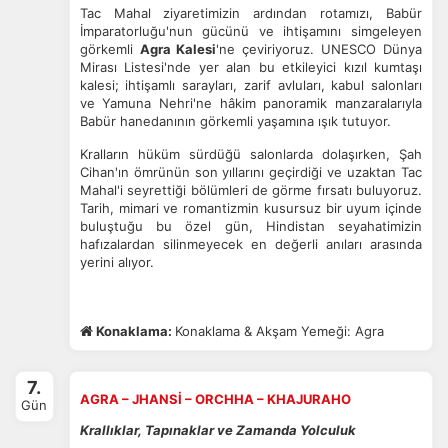
Tac Mahal ziyaretimizin ardından rotamızı, Babür
İmparatorluğu'nun gücünü ve ihtişamını simgeleyen
görkemli
Agra Kalesi
'ne çeviriyoruz. UNESCO Dünya
Mirası Listesi'nde yer alan bu etkileyici kızıl kumtaşı
kalesi; ihtişamlı sarayları, zarif avluları, kabul salonları
ve Yamuna Nehri'ne hâkim panoramik manzaralarıyla
Babür hanedanının görkemli yaşamına ışık tutuyor.
Kralların hüküm sürdüğü salonlarda dolaşırken, Şah
Cihan'ın ömrünün son yıllarını geçirdiği ve uzaktan Tac
Mahal'i seyrettiği bölümleri de görme fırsatı buluyoruz.
Tarih, mimari ve romantizmin kusursuz bir uyum içinde
buluştuğu bu özel gün, Hindistan seyahatimizin
hafızalardan silinmeyecek en değerli anıları arasında
yerini alıyor.
Konaklama:
Konaklama & Akşam Yemeği: Agra
7.
AGRA – JHANSİ – ORCHHA – KHAJURAHO
Gün
Krallıklar, Tapınaklar ve Zamanda Yolculuk