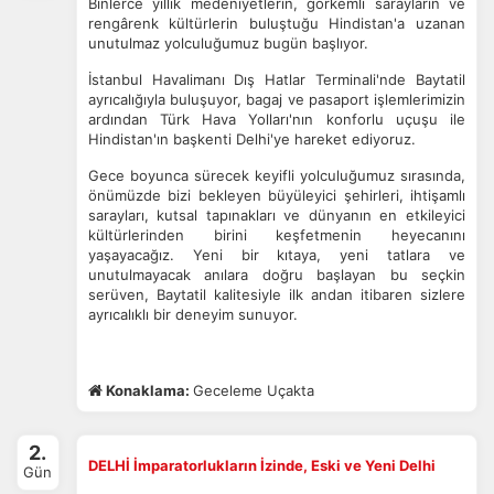
Binlerce yıllık medeniyetlerin, görkemli sarayların ve
rengârenk kültürlerin buluştuğu Hindistan'a uzanan
unutulmaz yolculuğumuz bugün başlıyor.
İstanbul Havalimanı Dış Hatlar Terminali'nde Baytatil
ayrıcalığıyla buluşuyor, bagaj ve pasaport işlemlerimizin
ardından Türk Hava Yolları'nın konforlu uçuşu ile
Hindistan'ın başkenti Delhi'ye hareket ediyoruz.
Gece boyunca sürecek keyifli yolculuğumuz sırasında,
önümüzde bizi bekleyen büyüleyici şehirleri, ihtişamlı
sarayları, kutsal tapınakları ve dünyanın en etkileyici
kültürlerinden birini keşfetmenin heyecanını
yaşayacağız. Yeni bir kıtaya, yeni tatlara ve
unutulmayacak anılara doğru başlayan bu seçkin
serüven, Baytatil kalitesiyle ilk andan itibaren sizlere
ayrıcalıklı bir deneyim sunuyor.
Konaklama:
Geceleme Uçakta
2.
DELHİ İmparatorlukların İzinde, Eski ve Yeni Delhi
Gün