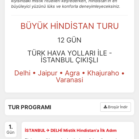
kıyısındaki mistik ritüelleri keşfederken, Hindistan'ın en
büyüleyici yüzünü lüks ve konforla deneyimleyeceksiniz.
BÜYÜK HİNDİSTAN TURU
12 GÜN
TÜRK HAVA YOLLARI İLE -
İSTANBUL ÇIKIŞLI
Delhi • Jaipur • Agra • Khajuraho •
Varanasi
TUR PROGRAMI
Broşür İndir
1.
İSTANBUL ✈ DELHİ Mistik Hindistan'a İlk Adım
Gün