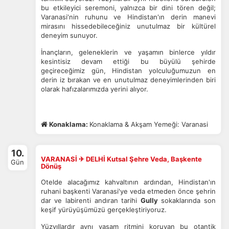
bu etkileyici seremoni, yalnızca bir dini tören değil;
Varanasi'nin ruhunu ve Hindistan'ın derin manevi
mirasını hissedebileceğiniz unutulmaz bir kültürel
deneyim sunuyor.
İnançların, geleneklerin ve yaşamın binlerce yıldır
kesintisiz devam ettiği bu büyülü şehirde
geçireceğimiz gün, Hindistan yolculuğumuzun en
derin iz bırakan ve en unutulmaz deneyimlerinden biri
olarak hafızalarımızda yerini alıyor.
Konaklama:
Konaklama & Akşam Yemeği: Varanasi
10.
VARANASİ ✈ DELHİ Kutsal Şehre Veda, Başkente
Gün
Dönüş
Otelde alacağımız kahvaltının ardından, Hindistan'ın
ruhani başkenti Varanasi'ye veda etmeden önce şehrin
dar ve labirenti andıran tarihi
Gully
sokaklarında son
keşif yürüyüşümüzü gerçekleştiriyoruz.
Yüzyıllardır aynı yaşam ritmini koruyan bu otantik