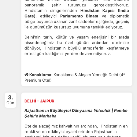
panoramik şehir turumuzu gerçekleştiriyoruz.
Hindistan'ın simgelerinden
Hindistan Kapısı (India
Gate)
, etkileyici
Parlamento Binası
ve diplomatik
bölge boyunca uzanan zarif caddeler eşliğinde, geçmiş
ile günümüzün kusursuz uyumuna tanıklık ediyoruz.
Delhi'nin tarih, kültür ve yaşam enerjisini bir arada
hissedeceğimiz bu özel günün ardından otelimize
dönüyor, Hindistan'ın büyülü atmosferini keşfetmeye
ertesi gün kaldığımız yerden devam ediyoruz.
Konaklama:
Konaklama & Akşam Yemeği: Delhi (4*
Premium Otel)
3.
DELHİ – JAIPUR
Gün
Rajasthan'ın Büyüleyici Dünyasına Yolculuk | Pembe
Şehir'e Merhaba
Otelde alacağımız kahvaltının ardından, Hindistan'ın en
renkli ve en etkileyici eyaletlerinden Rajasthan'ın