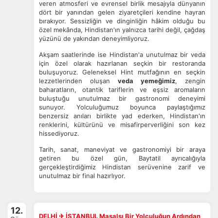
veren atmosferi ve evrensel birlik mesajıyla dünyanın
dört bir yanından gelen ziyaretçileri kendine hayran
bırakıyor. Sessizliğin ve dinginliğin hâkim olduğu bu
özel mekânda, Hindistan'ın yalnızca tarihi değil, çağdaş
yüzünü de yakından deneyimliyoruz.
Akşam saatlerinde ise Hindistan'a unutulmaz bir veda
için özel olarak hazırlanan seçkin bir restoranda
buluşuyoruz. Geleneksel Hint mutfağının en seçkin
lezzetlerinden oluşan
veda yemeğimiz
, zengin
baharatların, otantik tariflerin ve eşsiz aromaların
buluştuğu unutulmaz bir gastronomi deneyimi
sunuyor. Yolculuğumuz boyunca paylaştığımız
benzersiz anıları birlikte yad ederken, Hindistan'ın
renklerini, kültürünü ve misafirperverliğini son kez
hissediyoruz.
Tarih, sanat, maneviyat ve gastronomiyi bir araya
getiren bu özel gün, Baytatil ayrıcalığıyla
gerçekleştirdiğimiz Hindistan serüvenine zarif ve
unutulmaz bir final hazırlıyor.
12.
DELHİ ✈ İSTANBUL Masalsı Bir Yolculuğun Ardından