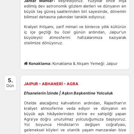
Jantar Mantar
'ı keşfediyoruz. Yüzyıllar önce inşa
edilmiş dev astronomik gözlem aletleri ve dünyanın en
büyük taş güneş saatlerinden biri sayesinde, dönemin
bilimsel dehasına yakından tanıklık ediyoruz.
Kraliyet ihtişamı, zarif mimari ve binlerce yıllık kültürün
iç içe geçtiği bu özel günün ardından, Jaipur'un
büyüleyici atmosferini hafızalarımıza kazıyarak
otelimize dönüyoruz.
Konaklama:
Konaklama & Akşam Yemeği: Jaipur
5.
JAIPUR – ABHANERİ – AGRA
Gün
Efsanelerin İzinde | Aşkın Başkentine Yolculuk
Otelde alacağımız kahvaltının ardından, Rajasthan'ın
kraliyet atmosferine veda ediyor ve dünyanın en
büyük aşk hikâyelerinden birine ev sahipliği yapan
Agra'ya doğru unutulmaz yolculuğumuza başlıyoruz.
Yol boyunca Hindistan'ın değişen coğrafyası,
geleneksel köyleri ve otantik yaşam manzaraları bize