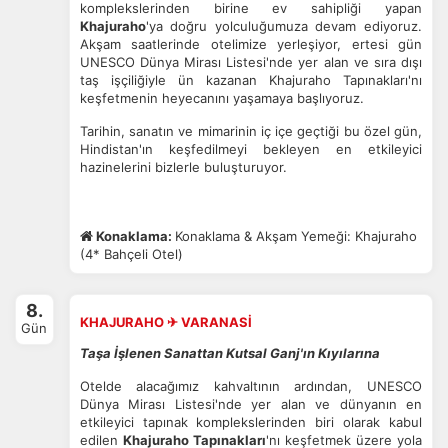
İstatistik Çerezleri
komplekslerinden birine ev sahipliği yapan
Khajuraho
'ya doğru yolculuğumuza devam ediyoruz.
Ziyaretçilerin siteyi nasıl kullandığını anonim olarak
Akşam saatlerinde otelimize yerleşiyor, ertesi gün
ölçeriz. Hangi sayfaların popüler olduğunu ve
UNESCO Dünya Mirası Listesi'nde yer alan ve sıra dışı
kullanıcıların nerede zorluk yaşadığını anlamamıza
taş işçiliğiyle ün kazanan Khajuraho Tapınakları'nı
yardımcı olur.
keşfetmenin heyecanını yaşamaya başlıyoruz.
Tarihin, sanatın ve mimarinin iç içe geçtiği bu özel gün,
Hindistan'ın keşfedilmeyi bekleyen en etkileyici
hazinelerini bizlerle buluşturuyor.
Pazarlama Çerezleri
Size ve ilgi alanlarınıza uygun reklamlar göstermek için
Konaklama:
Konaklama & Akşam Yemeği: Khajuraho
kullanılır. Kapatırsanız reklamları görmeye devam
(4* Bahçeli Otel)
edersiniz, ancak daha az alakalı olabilirler.
8.
KHAJURAHO ✈ VARANASİ
Gün
Taşa İşlenen Sanattan Kutsal Ganj'ın Kıyılarına
Otelde alacağımız kahvaltının ardından, UNESCO
Tercihleri Kaydet
Dünya Mirası Listesi'nde yer alan ve dünyanın en
etkileyici tapınak komplekslerinden biri olarak kabul
edilen
Khajuraho Tapınakları
'nı keşfetmek üzere yola