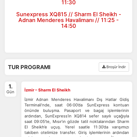
11:30
Sunexpress XQ815 // Sharm El Sheikh -
Adnan Menderes Havalimanı // 11:25 -
14:50
TUR PROGRAMI
Broşür İndir
1.
İzmir – Sharm El Sheikh
Gün
İzmir Adnan Menderes Havalimanı Dış Hatlar Gidiş
Terminali'nde, saat 06:00’da SunExpress kontuarı
önünde buluşma. Pasaport ve bagaj işlemlerinin
ardından, SunExpress’in XQ814 sefer sayılı uçağıyla
saat 09:05’te, Mısır’ın gözde tatil noktalarından Sharm
El Sheikh’e uçuş. Yerel saatle 11:30’da varışımızı
takiben otelimize transfer. Giriş işlemlerinin ardından