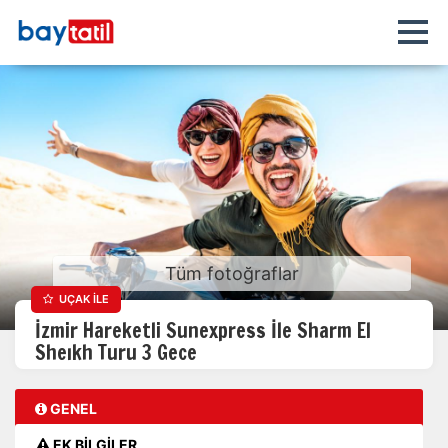
Tüm fotoğraflar
UÇAK İLE
İzmir Hareketli Sunexpress İle Sharm El
Sheıkh Turu 3 Gece
GENEL
EK BİLGİLER