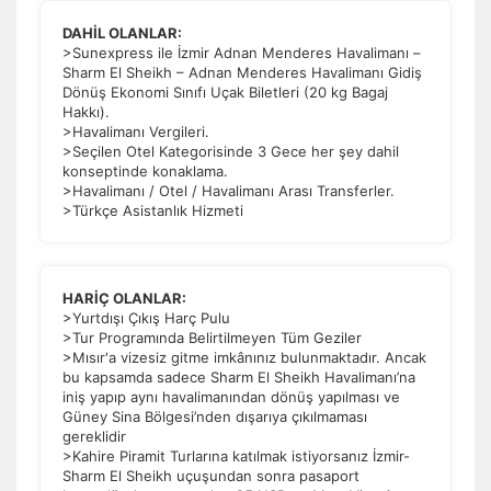
DAHİL OLANLAR:
>Sunexpress ile İzmir Adnan Menderes Havalimanı –
Sharm El Sheikh – Adnan Menderes Havalimanı Gidiş
Dönüş Ekonomi Sınıfı Uçak Biletleri (20 kg Bagaj
Hakkı).
>Havalimanı Vergileri.
>Seçilen Otel Kategorisinde 3 Gece her şey dahil
konseptinde konaklama.
>Havalimanı / Otel / Havalimanı Arası Transferler.
>Türkçe Asistanlık Hizmeti
HARİÇ OLANLAR:
>Yurtdışı Çıkış Harç Pulu
>Tur Programında Belirtilmeyen Tüm Geziler
>Mısır'a vizesiz gitme imkânınız bulunmaktadır. Ancak
bu kapsamda sadece Sharm El Sheikh Havalimanı’na
iniş yapıp aynı havalimanından dönüş yapılması ve
Güney Sina Bölgesi’nden dışarıya çıkılmaması
gereklidir
>Kahire Piramit Turlarına katılmak istiyorsanız İzmir-
Sharm El Sheikh uçuşundan sonra pasaport