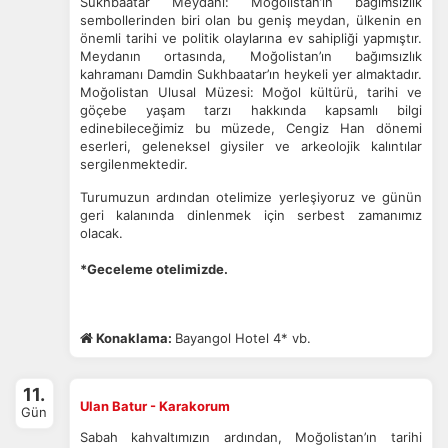
Sukhbaatar Meydanı: Moğolistan’ın bağımsızlık
sembollerinden biri olan bu geniş meydan, ülkenin en
önemli tarihi ve politik olaylarına ev sahipliği yapmıştır.
Meydanın ortasında, Moğolistan’ın bağımsızlık
kahramanı Damdin Sukhbaatar’ın heykeli yer almaktadır.
Moğolistan Ulusal Müzesi: Moğol kültürü, tarihi ve
göçebe yaşam tarzı hakkında kapsamlı bilgi
edinebileceğimiz bu müzede, Cengiz Han dönemi
eserleri, geleneksel giysiler ve arkeolojik kalıntılar
sergilenmektedir.
Turumuzun ardından otelimize yerleşiyoruz ve günün
geri kalanında dinlenmek için serbest zamanımız
olacak.
*Geceleme otelimizde.
Konaklama:
Bayangol Hotel 4* vb.
11.
Ulan Batur - Karakorum
Gün
Sabah kahvaltımızın ardından, Moğolistan’ın tarihi