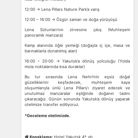
12:00 → Lena Pillars Nature Park’a varış
12:00 – 16:00 → Özgür zaman ve doğa yürüyüşü
Lena Sütunları’nın zirvesine çıkış (Muhteşem
panoramik manzara)
Kamp alanında öğle yemeği (doğayla iç içe, masa ve
barınaklarla donatılmış alan)
16:00 – 20:00 → Yakutsk’a dönüş yolculuğu (Yolda
mola noktalarında kısa duraklar)
Bu tur sırasında Lena Nehri’nin eşsiz doğal
güzelliklerini keşfedecek, muhteşem kaya
oluşumlarıyla ünlü Lena Pillars’ı ziyaret edecek ve
unutulmaz manzaralar eşliğinde doğanın tadını
çıkaracağız.
Günün sonunda Yakutsk’a dönüş yaparak
otelimize transfer ediliyoruz.
*Geceleme otelimizde.
Konaklama:
Hotel Yakutsk 4* vb.