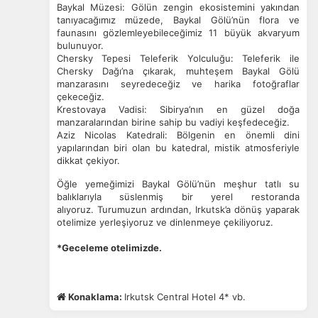
Baykal Müzesi: Gölün zengin ekosistemini yakından
tanıyacağımız müzede, Baykal Gölü’nün flora ve
faunasını gözlemleyebileceğimiz 11 büyük akvaryum
bulunuyor.
Chersky Tepesi Teleferik Yolculuğu: Teleferik ile
Chersky Dağı’na çıkarak, muhteşem Baykal Gölü
manzarasını seyredeceğiz ve harika fotoğraflar
ÇEREZ KULLANIM AYARLARINIZ
çekeceğiz.
Krestovaya Vadisi: Sibirya’nın en güzel doğa
Çerez tercihlerinizi
belirleyin
.
manzaralarından birine sahip bu vadiyi keşfedeceğiz.
Aziz Nicolas Katedrali: Bölgenin en önemli dini
Daha fazla bilgi için
KVKK bilgilendirmemizi
,
çerez kullanım
ve
yapılarından biri olan bu katedral, mistik atmosferiyle
gizlilik koşullarını
inceleyebilirsiniz.
dikkat çekiyor.
Öğle yemeğimizi Baykal Gölü’nün meşhur tatlı su
balıklarıyla süslenmiş bir yerel restoranda
Zorunlu Çerezler
HER ZAMAN AKTIF
alıyoruz.
Turumuzun ardından, Irkutsk’a dönüş yaparak
Oturum yönetimi, güvenlik ve temel site işlevleri için
otelimize yerleşiyoruz ve dinlenmeye çekiliyoruz.
gereklidir. Bu çerezler olmadan site düzgün çalışmaz ve
devre dışı bırakılamaz.
*Geceleme otelimizde.
Konaklama:
Irkutsk Central Hotel 4* vb.