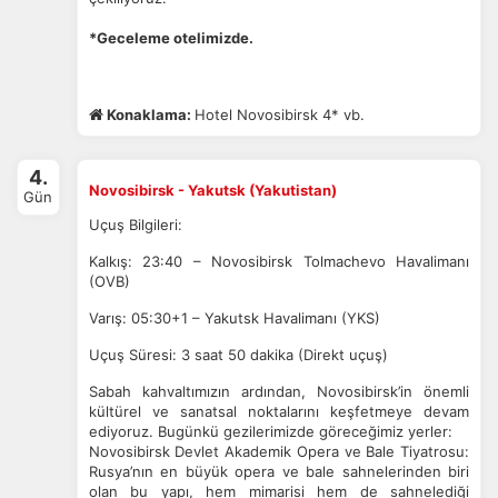
*Geceleme otelimizde.
Konaklama:
Hotel Novosibirsk 4* vb.
4.
Novosibirsk - Yakutsk (Yakutistan)
Gün
Uçuş Bilgileri:
Kalkış: 23:40 – Novosibirsk Tolmachevo Havalimanı
(OVB)
Varış: 05:30+1 – Yakutsk Havalimanı (YKS)
Uçuş Süresi: 3 saat 50 dakika (Direkt uçuş)
Sabah kahvaltımızın ardından, Novosibirsk’in önemli
kültürel ve sanatsal noktalarını keşfetmeye devam
ediyoruz.
Bugünkü gezilerimizde göreceğimiz yerler:
Novosibirsk Devlet Akademik Opera ve Bale Tiyatrosu:
Rusya’nın en büyük opera ve bale sahnelerinden biri
olan bu yapı, hem mimarisi hem de sahnelediği