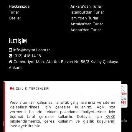
Hakkımızda
Ankara'dan Turlar
Turlar
İstanbul'dan Turlar
Oteller
İzmir'den Turlar
Antalya'dan Turlar
Adana'dan Turlar
İLETİŞİM
info@baytatil.com.tr
(312) 418 14 18
Cumhuriyet Mah. Atatürk Bulvarı No:85/3 Kızılay Çankaya
Ankara
GIZLILIK TERCIHLERI
Web sitemizin çalışması, analitik çalışmalarımız ve sitenin
kişiselleştirilmesi için çerezler kullanırız. Açık rıza
vermeniz halinde reklam pazarlama faaliyetlerimiz için
üçüncü taraf çerezler kullanılır. Detaylar için
KVKK
Sitemizde anılan tüm fiyatlar, geçerli kartlar ile tek ödemede, en ucuz başlangıç fiyatlardır
bilgilendirmemizi
,
çerez kullanım
ve
gizlilik koşullarını
inceleyebilirsiniz.
ve yeterli kontenjan olması durumunda geçerlidir.