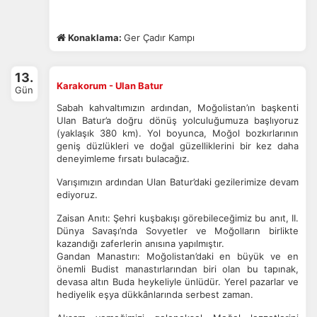
Konaklama:
Ger Çadır Kampı
13.
Karakorum - Ulan Batur
Gün
Sabah kahvaltımızın ardından, Moğolistan’ın başkenti
Ulan Batur’a doğru dönüş yolculuğumuza başlıyoruz
(yaklaşık 380 km). Yol boyunca, Moğol bozkırlarının
geniş düzlükleri ve doğal güzelliklerini bir kez daha
deneyimleme fırsatı bulacağız.
Varışımızın ardından Ulan Batur’daki gezilerimize devam
ediyoruz.
Zaisan Anıtı: Şehri kuşbakışı görebileceğimiz bu anıt, II.
Dünya Savaşı’nda Sovyetler ve Moğolların birlikte
kazandığı zaferlerin anısına yapılmıştır.
Gandan Manastırı: Moğolistan’daki en büyük ve en
önemli Budist manastırlarından biri olan bu tapınak,
devasa altın Buda heykeliyle ünlüdür.
Yerel pazarlar ve
hediyelik eşya dükkânlarında serbest zaman.