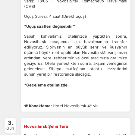
Varış: 18:05 – Novosibirsk Tolmachevo Havalimanı
(OVB)
Uçuş Süresi: 4 saat (Direkt uçuş)
*Uçuş saatleri değişebilir*
Sabah kahvaltımızı otelimizde yaptıktan sonra,
Novosibirsk uçuşumuz için havalimanına transfer
ediliyoruz. Sibirya’nın en büyük şehri ve Rusya’nın
üçüncü büyük metropolü olan Novosibirsk’e varışımızın
ardından, yerel rehberimiz ve özel aracımızla otelimize
geçiyoruz.
Otele yerleştikten sonra, akşam yemeğimizi
geleneksel Sibirya mutfağının otantik lezzetlerini
sunan yerel bir restoranda alacağız.
*Geceleme otelimizde.
Konaklama:
Hotel Novosibirsk 4* vb.
3.
Novosibirsk Şehir Turu
Gün