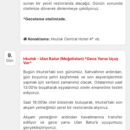
sunan bir yerel restoranda alacağız.
Günün sonunda
otelimize dönerek dinlenmeye çekiliyoruz.
*Geceleme otelimizde.
Konaklama:
Irkutsk Central Hotel 4* vb.
9.
Irkutsk - Ulan Batur (Moğolistan) *Gece Yarısı Uçuş
Gün
Var*
Bugün Irkutsk’taki son günümüz. Kahvaltının ardından,
gün boyunca şehri keşfetmek ve son alışverişlerimizi
yapmak için serbest zamanımız olacak. Odalarımızı saat
13:00’te boşaltarak eşyalarımızı otelin emanetine teslim
ediyoruz.
Saat 18:00’de otel lobisinde buluşarak, Irkutsk’taki son
akşam yemeğimizi yerel bir restoranda alıyoruz.
Akşam yemeğinin ardından havalimanına transfer
ediliyor ve gece yarısı Ulan Batur’a uçuşumuzu
gerçekleştiriyoruz.