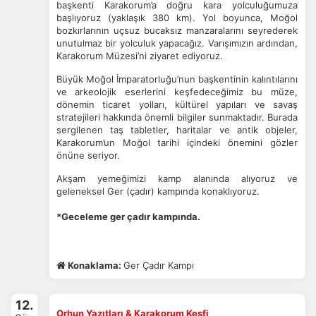
başkenti Karakorum’a doğru kara yolculuğumuza
başlıyoruz (yaklaşık 380 km). Yol boyunca, Moğol
bozkırlarının uçsuz bucaksız manzaralarını seyrederek
unutulmaz bir yolculuk yapacağız.
Varışımızın ardından,
Karakorum Müzesi’ni ziyaret ediyoruz.
Büyük Moğol İmparatorluğu’nun başkentinin kalıntılarını
ve arkeolojik eserlerini keşfedeceğimiz bu müze,
dönemin ticaret yolları, kültürel yapıları ve savaş
stratejileri hakkında önemli bilgiler sunmaktadır.
Burada
sergilenen taş tabletler, haritalar ve antik objeler,
Karakorum’un Moğol tarihi içindeki önemini gözler
önüne seriyor.
Akşam yemeğimizi kamp alanında alıyoruz ve
geleneksel Ger (çadır) kampında konaklıyoruz.
*Geceleme ger çadır kampında.
Konaklama:
Ger Çadır Kampı
12.
Orhun Yazıtları & Karakorum Keşfi