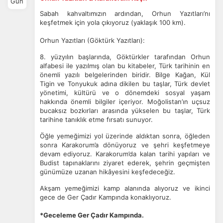
Gün
Sabah kahvaltımızın ardından, Orhun Yazıtları’nı
keşfetmek için yola çıkıyoruz (yaklaşık 100 km).
Orhun Yazıtları (Göktürk Yazıtları):
8. yüzyılın başlarında, Göktürkler tarafından Orhun
alfabesi ile yazılmış olan bu kitabeler, Türk tarihinin en
önemli yazılı belgelerinden biridir.
Bilge Kağan, Kül
Tigin ve Tonyukuk adına dikilen bu taşlar, Türk devlet
yönetimi, kültürü ve o dönemdeki sosyal yaşam
hakkında önemli bilgiler içeriyor.
Moğolistan’ın uçsuz
bucaksız bozkırları arasında yükselen bu taşlar, Türk
tarihine tanıklık etme fırsatı sunuyor.
Öğle yemeğimizi yol üzerinde aldıktan sonra, öğleden
sonra Karakorum’a dönüyoruz ve şehri keşfetmeye
devam ediyoruz.
Karakorum’da kalan tarihi yapıları ve
Budist tapınaklarını ziyaret ederek, şehrin geçmişten
günümüze uzanan hikâyesini keşfedeceğiz.
Akşam yemeğimizi kamp alanında alıyoruz ve ikinci
gece de Ger Çadır Kampında konaklıyoruz.
*Geceleme Ger Çadır Kampında.