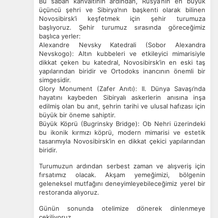
Bu sabah kahvaltının ardından, Rusya’nın en büyük
üçüncü şehri ve Sibirya’nın başkenti olarak bilinen
Novosibirsk’i keşfetmek için şehir turumuza
başlıyoruz.
Şehir turumuz sırasında göreceğimiz
başlıca yerler:
Alexandre Nevsky Katedrali (Sobor Alexandra
Nevskogo): Altın kubbeleri ve etkileyici mimarisiyle
dikkat çeken bu katedral, Novosibirsk’in en eski taş
yapılarından biridir ve Ortodoks inancının önemli bir
simgesidir.
Glory Monument (Zafer Anıtı): II. Dünya Savaşı’nda
hayatını kaybeden Sibiryalı askerlerin anısına inşa
edilmiş olan bu anıt, şehrin tarihi ve ulusal hafızası için
büyük bir öneme sahiptir.
Büyük Köprü (Bugrinsky Bridge): Ob Nehri üzerindeki
bu ikonik kırmızı köprü, modern mimarisi ve estetik
tasarımıyla Novosibirsk’in en dikkat çekici yapılarından
biridir.
Turumuzun ardından serbest zaman ve alışveriş için
fırsatımız olacak.
Akşam yemeğimizi, bölgenin
geleneksel mutfağını deneyimleyebileceğimiz yerel bir
restoranda alıyoruz.
Günün sonunda otelimize dönerek dinlenmeye
çekiliyoruz.