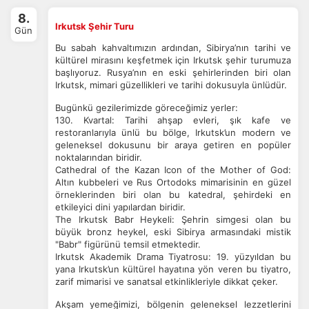
İstatistik Çerezleri
8.
Ziyaretçilerin siteyi nasıl kullandığını anonim olarak
Irkutsk Şehir Turu
Gün
ölçeriz. Hangi sayfaların popüler olduğunu ve
Bu sabah kahvaltımızın ardından, Sibirya’nın tarihi ve
kullanıcıların nerede zorluk yaşadığını anlamamıza
kültürel mirasını keşfetmek için Irkutsk şehir turumuza
yardımcı olur.
başlıyoruz. Rusya’nın en eski şehirlerinden biri olan
Irkutsk, mimari güzellikleri ve tarihi dokusuyla ünlüdür.
Bugünkü gezilerimizde göreceğimiz yerler:
130. Kvartal: Tarihi ahşap evleri, şık kafe ve
restoranlarıyla ünlü bu bölge, Irkutsk’un modern ve
Pazarlama Çerezleri
geleneksel dokusunu bir araya getiren en popüler
Size ve ilgi alanlarınıza uygun reklamlar göstermek için
noktalarından biridir.
kullanılır. Kapatırsanız reklamları görmeye devam
Cathedral of the Kazan Icon of the Mother of God:
Altın kubbeleri ve Rus Ortodoks mimarisinin en güzel
edersiniz, ancak daha az alakalı olabilirler.
örneklerinden biri olan bu katedral, şehirdeki en
etkileyici dini yapılardan biridir.
The Irkutsk Babr Heykeli: Şehrin simgesi olan bu
büyük bronz heykel, eski Sibirya armasındaki mistik
"Babr" figürünü temsil etmektedir.
Irkutsk Akademik Drama Tiyatrosu: 19. yüzyıldan bu
yana Irkutsk’un kültürel hayatına yön veren bu tiyatro,
Tercihleri Kaydet
zarif mimarisi ve sanatsal etkinlikleriyle dikkat çeker.
Akşam yemeğimizi, bölgenin geleneksel lezzetlerini