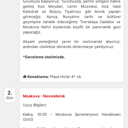
turumuza başlıyoruz. Turumuzda, şehrin simgesi haline
gelmiş Kızıl Meydan, Lenin Mozolesi, Aziz Vasil
Katedrali ve Bolşoy Tiyatrosu gibi ikonik yapıları
göreceğiz. Ayrıca, Rusya’nın tarihi ve kültürel
geçmişine tanıklık edeceğimiz Tverskaya Caddesi ve
Moskova Nehri kıyılarında keyifli bir panoramik gezi
yapacağız.
Akşam yemeğimizi yerel bir restoranda alıyoruz,
ardından otelimize dönerek dinlenmeye çekiliyoruz.
*Geceleme otelimizde.
Konaklama:
Plaza Hotel 4* vb.
2.
Moskova - Novosibirsk
Gün
Uçuş Bilgileri:
Kalkış: 10:05 – Moskova Şeremetyevo Havalimanı
(SVO)