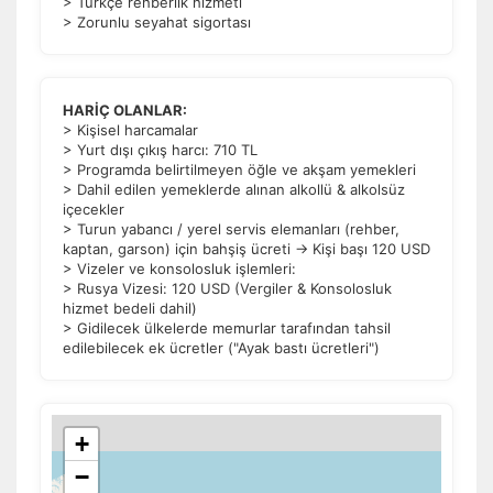
> Türkçe rehberlik hizmeti
> Zorunlu seyahat sigortası
HARİÇ OLANLAR:
> Kişisel harcamalar
> Yurt dışı çıkış harcı: 710 TL
> Programda belirtilmeyen öğle ve akşam yemekleri
> Dahil edilen yemeklerde alınan alkollü & alkolsüz
içecekler
> Turun yabancı / yerel servis elemanları (rehber,
kaptan, garson) için bahşiş ücreti → Kişi başı 120 USD
> Vizeler ve konsolosluk işlemleri:
> Rusya Vizesi: 120 USD (Vergiler & Konsolosluk
hizmet bedeli dahil)
> Gidilecek ülkelerde memurlar tarafından tahsil
edilebilecek ek ücretler ("Ayak bastı ücretleri")
+
−