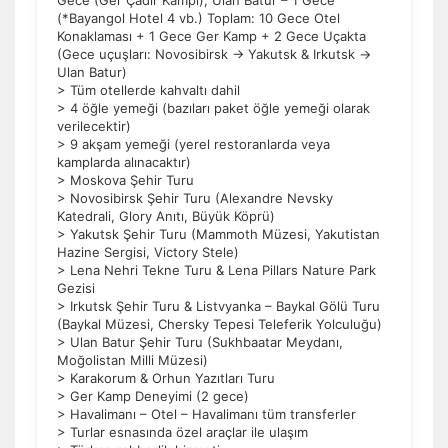
Gece (Ger Çadır Kampı), Ulan Batur – 1 Gece
(*Bayangol Hotel 4 vb.) Toplam: 10 Gece Otel
Konaklaması + 1 Gece Ger Kamp + 2 Gece Uçakta
(Gece uçuşları: Novosibirsk → Yakutsk & Irkutsk →
Ulan Batur)
> Tüm otellerde kahvaltı dahil
> 4 öğle yemeği (bazıları paket öğle yemeği olarak
verilecektir)
> 9 akşam yemeği (yerel restoranlarda veya
kamplarda alınacaktır)
> Moskova Şehir Turu
> Novosibirsk Şehir Turu (Alexandre Nevsky
Katedrali, Glory Anıtı, Büyük Köprü)
> Yakutsk Şehir Turu (Mammoth Müzesi, Yakutistan
Hazine Sergisi, Victory Stele)
> Lena Nehri Tekne Turu & Lena Pillars Nature Park
Gezisi
> Irkutsk Şehir Turu & Listvyanka – Baykal Gölü Turu
(Baykal Müzesi, Chersky Tepesi Teleferik Yolculuğu)
> Ulan Batur Şehir Turu (Sukhbaatar Meydanı,
Moğolistan Milli Müzesi)
> Karakorum & Orhun Yazıtları Turu
> Ger Kamp Deneyimi (2 gece)
> Havalimanı – Otel – Havalimanı tüm transferler
> Turlar esnasında özel araçlar ile ulaşım