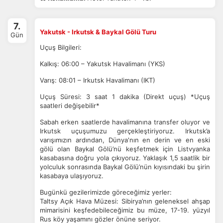
7.
Yakutsk - Irkutsk & Baykal Gölü Turu
Gün
Uçuş Bilgileri:
Kalkış: 06:00 – Yakutsk Havalimanı (YKS)
Varış: 08:01 – Irkutsk Havalimanı (IKT)
Uçuş Süresi: 3 saat 1 dakika (Direkt uçuş) *Uçuş
saatleri değişebilir*
Sabah erken saatlerde havalimanına transfer oluyor ve
Irkutsk uçuşumuzu gerçekleştiriyoruz. Irkutsk’a
varışımızın ardından,
Dünya'nın en derin ve en eski
gölü olan Baykal Gölü’nü keşfetmek için Listvyanka
kasabasına doğru yola çıkıyoruz. Yaklaşık 1,5 saatlik bir
yolculuk sonrasında Baykal Gölü’nün kıyısındaki bu şirin
kasabaya ulaşıyoruz.
Bugünkü gezilerimizde göreceğimiz yerler:
Taltsy Açık Hava Müzesi: Sibirya’nın geleneksel ahşap
mimarisini keşfedebileceğimiz bu müze, 17-19. yüzyıl
Rus köy yaşamını gözler önüne seriyor.