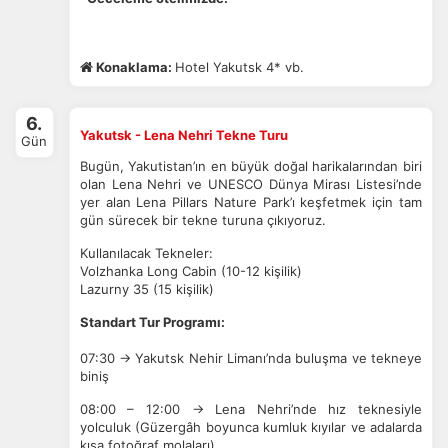
Konaklama:
Hotel Yakutsk 4* vb.
6.
Yakutsk - Lena Nehri Tekne Turu
Gün
Bugün, Yakutistan’ın en büyük doğal harikalarından biri
olan Lena Nehri ve UNESCO Dünya Mirası Listesi’nde
yer alan Lena Pillars Nature Park’ı keşfetmek için tam
gün sürecek bir tekne turuna çıkıyoruz.
Kullanılacak Tekneler:
Volzhanka Long Cabin (10-12 kişilik)
Lazurny 35 (15 kişilik)
Standart Tur Programı:
07:30 → Yakutsk Nehir Limanı’nda buluşma ve tekneye
biniş
08:00 – 12:00 → Lena Nehri’nde hız teknesiyle
yolculuk (Güzergâh boyunca kumluk kıyılar ve adalarda
kısa fotoğraf molaları)