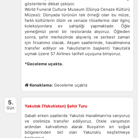
gösterilerle dikkat çekiyor.
World Funeral Culture Museum (Dünya Cenaze Kültürü
Müzesi): Dünyada türünün tek örneği olan bu müze,
farklı kültürlerin ölüm ve cenaze ritüellerine dair ilginç
koleksiyonlara ev sahipliği yapmaktadır.
Öğle
yemeğimizi yerel bir restoranda alıyoruz.
Öğleden
sonra, şehir merkezinde alışveriş ve serbest zaman
için fırsatımız olacak.
Akşam saatlerinde, havalimanına
transfer ediliyor ve Yakutistan’ın başkenti Yakutsk’a
uçmak üzere S7 Airlines tarifeli uçuşuna biniyoruz.
*Geceleme uçakta.
Konaklama:
Geceleme uçakta
5.
Yakutsk (Yakutistan) Şehir Turu
Gün
Sabah erken saatlerde Yakutsk Havalimanı’na varıyoruz
ve otelimize transfer ediliyoruz. Otele varışımızın
ardından kahvaltımızı alarak Rusya’nın en soğuk
bölgelerinden biri olan Yakutsk’u keşfetmeye
başlıyoruz.