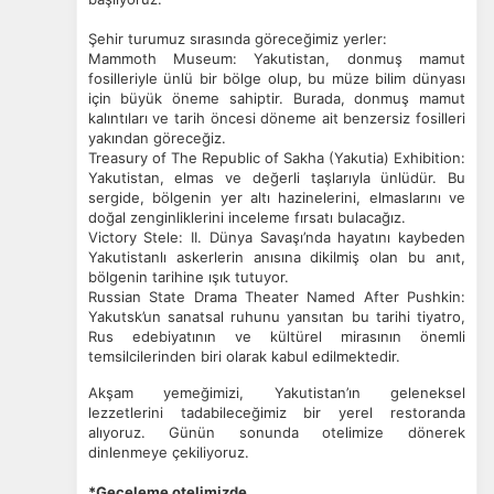
Şehir turumuz sırasında göreceğimiz yerler:
Mammoth Museum: Yakutistan, donmuş mamut
fosilleriyle ünlü bir bölge olup, bu müze bilim dünyası
için büyük öneme sahiptir. Burada, donmuş mamut
kalıntıları ve tarih öncesi döneme ait benzersiz fosilleri
yakından göreceğiz.
Treasury of The Republic of Sakha (Yakutia) Exhibition:
Yakutistan, elmas ve değerli taşlarıyla ünlüdür. Bu
sergide, bölgenin yer altı hazinelerini, elmaslarını ve
doğal zenginliklerini inceleme fırsatı bulacağız.
Victory Stele: II. Dünya Savaşı’nda hayatını kaybeden
Yakutistanlı askerlerin anısına dikilmiş olan bu anıt,
bölgenin tarihine ışık tutuyor.
Russian State Drama Theater Named After Pushkin:
Yakutsk’un sanatsal ruhunu yansıtan bu tarihi tiyatro,
Rus edebiyatının ve kültürel mirasının önemli
temsilcilerinden biri olarak kabul edilmektedir.
Akşam yemeğimizi, Yakutistan’ın geleneksel
lezzetlerini tadabileceğimiz bir yerel restoranda
alıyoruz.
Günün sonunda otelimize dönerek
dinlenmeye çekiliyoruz.
*Geceleme otelimizde.