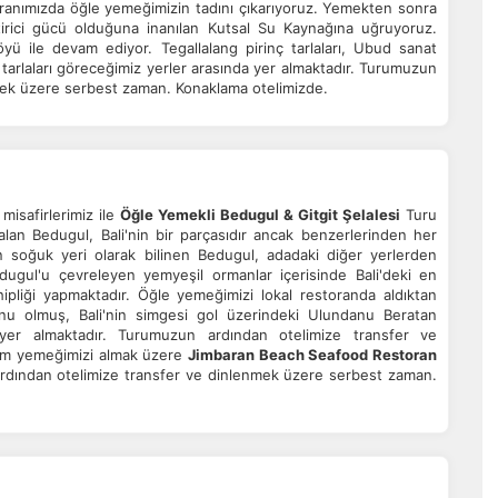
ranımızda öğle yemeğimizin tadını çıkarıyoruz. Yemekten sonra
azarlama Çerezleri
ştirici gücü olduğuna inanılan Kutsal Su Kaynağına uğruyoruz.
öyü ile devam ediyor. Tegallalang pirinç tarlaları, Ubud sanat
ze ve ilgi alanlarınıza uygun reklamlar göstermek için kullanılır.
tarlaları göreceğimiz yerler arasında yer almaktadır. Turumuzun
patırsanız reklamları görmeye devam edersiniz, ancak daha az
mek üzere serbest zaman. Konaklama otelimizde.
akalı olabilirler.
Tümünü Reddet
Tümünü Kabul Et
Tercihleri Kaydet
misafirlerimiz ile
Öğle Yemekli Bedugul & Gitgit Şelalesi
Turu
r alan Bedugul, Bali'nin bir parçasıdır ancak benzerlerinden her
en soğuk yeri olarak bilinen Bedugul, adadaki diğer yerlerden
edugul'u çevreleyen yemyeşil ormanlar içerisinde Bali'deki en
ahipliği yapmaktadır. Öğle yemeğimizi lokal restoranda aldıktan
nu olmuş, Bali'nin simgesi gol üzerindeki Ulundanu Beratan
 yer almaktadır. Turumuzun ardından otelimize transfer ve
am yemeğimizi almak üzere
Jimbaran Beach Seafood Restoran
ardından otelimize transfer ve dinlenmek üzere serbest zaman.