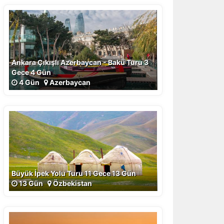
Ankara Çıkışlı Azerbaycan - Bakü Turu 3
Gece 4 Gün
4 Gün
Azerbaycan
Büyük İpek Yolu Turu 11 Gece 13 Gün
13 Gün
Özbekistan