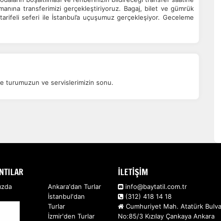
anına transferimizi gerçekleştiriyoruz. Bagaj, bilet ve gümrük
tarifeli seferi ile İstanbul’a uçuşumuz gerçekleşiyor. Geceleme
ikte turumuzun ve servislerimizin sonu.
NTILAR
İLETİŞİM
ızda
Ankara'dan Turlar
info@baytatil.com.tr
İstanbul'dan
(312) 418 14 18
Turlar
Cumhuriyet Mah. Atatürk Bulva
İzmir'den Turlar
No:85/3 Kızılay Çankaya Ankara