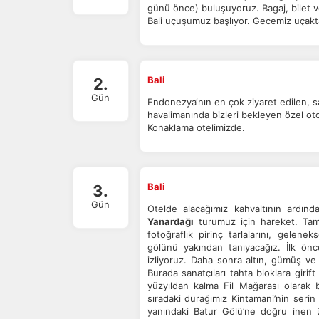
günü önce) buluşuyoruz. Bagaj, bilet ve 
Bali uçuşumuz başlıyor. Gecemiz uçakt
Ç
Si
de
Bali
iz
2.
Da
Gün
Endonezya‘nın en çok ziyaret edilen, sah
in
havalimanında bizleri bekleyen özel o
Konaklama otelimizde.
Z
Ot
Bali
3.
çe
Gün
Otelde alacağımız kahvaltının ardında
Yanardağı
turumuz için hareket. Tam g
fotoğraflık pirinç tarlalarını, gelen
İs
gölünü yakından tanıyacağız. İlk önc
Zi
izliyoruz. Daha sonra altın, gümüş ve
sa
Burada sanatçıları tahta bloklara giri
an
yüzyıldan kalma Fil Mağarası olarak
sıradaki durağımız Kintamani’nin serin
yanındaki Batur Gölü’ne doğru inen üz