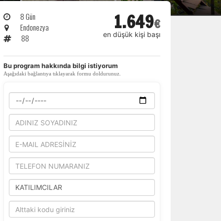
1.649
8 Gün
€
Endonezya
en düşük kişi başı
88
​Bu program hakkında bilgi istiyorum
Aşağıdaki bağlantıya tıklayarak formu doldurunuz.