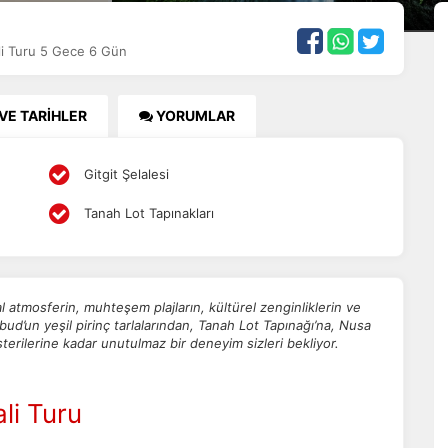
li Turu 5 Gece 6 Gün
 VE TARİHLER
YORUMLAR
Gitgit Şelalesi
Tanah Lot Tapınakları
 atmosferin, muhteşem plajların, kültürel zenginliklerin ve
bud’un yeşil pirinç tarlalarından, Tanah Lot Tapınağı’na, Nusa
erilerine kadar unutulmaz bir deneyim sizleri bekliyor.
li Turu