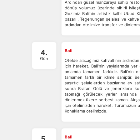
Ardından güzel manzaraya sahip resto
P
dönüş yolumuz üzerinde sihirli iyile
Gezimiz Bali’nin artistik kalbi Ubud K
Si
pazarı , Tegenungan şelalesi ve kahve 
Ka
ardından otelimize transfer ve dinlen
al
Bali
4.
Gün
Otelde alacağımız kahvaltının ardından 
için hareket. Bali'nin yaylalarında ye
anlamda tamamen farklıdır. Bali'nin 
tamamen farklı bir iklime sahiptir. B
şaşırtıcı şelalelerden bazılarına ev s
sonra Bratan Gölü ve jeneriklere ko
tapınağı görülecek yerler arasında
dinlenmek üzere serbest zaman. Akş
için otelimizden hareket. Turumuzun 
Konaklama otelimizde.
Bali
5.