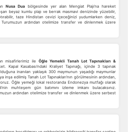
dan
Nusa Dua
bölgesinde yer alan Mengiat Plajı’na hareket
şan beyaz kumlu plajı ve berrak masmavi denizinde yüzebilir,
ırabilir, taze Hindistan cevizi içeceğinizi yudumlarken deniz,
iz Turumuzun ardından otelimize transfer ve dinlenmek üzere
an misafirlerimiz ile
Öğle Yemekli Tanah Lot Tapınakları &
t. Kapal Kasabası’ndaki Kraliyet Tapınağı, içinde 3 tapınak
olduğuna inanılan yaklaşık 300 maymunun yaşadığı maymunlar
a inşa edilmiş Tanah Lot Tapınakları’nın görülmesinin ardından,
ruz. Öğle yemeği lokal restoranda Endonezya mutfağı olarak
li’nin muhteşem gün batımını izleme imkanı bulacaksınız.
uzun ardından otelimize transfer ve dinlenmek üzere serbest
odaların boşaltılması ve rehberinizin bildireceği transfer saatine