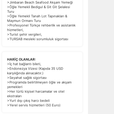
>Jimbaran Beach Seafood Akşam Yemeği
>Öğle Yemekli Bedigul & Git Git Şelalesi
Turu
>Öğle Yemekli Tanah Lot Tapınakları &
Maymun Ormanı Turu
a
>Profesyonel Türkçe rehberlik ve asistanlık
r.
hizmetleri,
>Turist şehir vergileri,
>TURSAB mesleki sorumluluk sigortası
HARİÇ OLANLAR:
>İç hat bağlantı bileti,
>Endonezya Vizesi (Kapıda 35 USD
karşılığında alınacaktır.)
>Seyahat sağlık sigortası
>Programda belirtilmeyen öğle ve akşam
yemekleri
>Her türlü kişisel harcamalar ve otel
ekstraları
>Yurt dışı çıkış harcı bedeli
>Yerel servis hizmetleri (50 Euro)