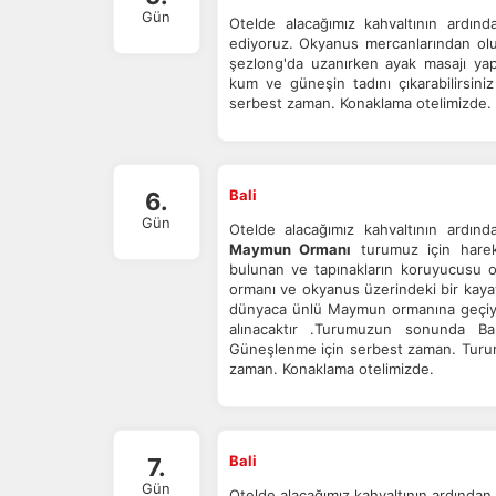
Gün
Otelde alacağımız kahvaltının ardın
ediyoruz. Okyanus mercanlarından olu
şezlong'da uzanırken ayak masajı yapt
kum ve güneşin tadını çıkarabilirsin
serbest zaman. Konaklama otelimizde.
Bali
6.
Gün
Otelde alacağımız kahvaltının ardınd
Maymun Ormanı
turumuz için hareke
bulunan ve tapınakların koruyucusu 
ormanı ve okyanus üzerindeki bir kayay
dünyaca ünlü Maymun ormanına geçiyo
alınacaktır .Turumuzun sonunda Ba
Güneşlenme için serbest zaman. Turum
zaman. Konaklama otelimizde.
Bali
7.
Gün
Otelde alacağımız kahvaltının ardından 