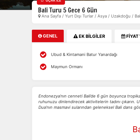
UÇAK İLE
Bali Turu 5 Gece 6 Gün
Ana Sayfa
/
Yurt Dışı Turlar
/
Asya / Uzakdoğu
/
Ba
GENEL
EK BİLGİLER
FİYAT
Ubud & Kintamani Batur Yanardağı
Maymun Ormanı
Endonezya’nın cenneti Bali’de 6 gün boyunca tropikal
ruhunuzu dinlendirecek aktivitelerin tadını çıkarın. U
Dua’nın masmavi sularından geleneksel Bali dans göst
Ba