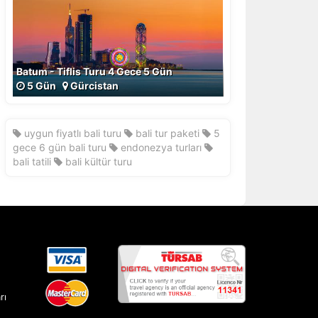
Batum - Tiflis Turu 4 Gece 5 Gün
5 Gün
Gürcistan
uygun fiyatlı bali turu
bali tur paketi
5
gece 6 gün bali turu
endonezya turları
bali tatili
bali kültür turu
rı