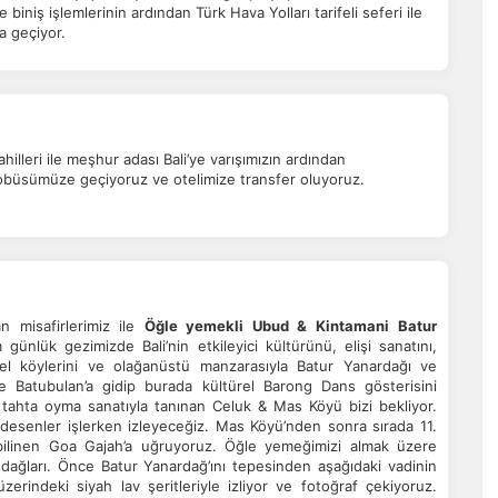
biniş işlemlerinin ardından Türk Hava Yolları tarifeli seferi ile
ÇEREZ KULLANIM AYARLARINIZ
a geçiyor.
erez tercihlerinizi
belirleyin
.
ze daha kişiselleştirilmiş bir web deneyimi sunmak için bazı bilgileri tarayıcınızda
polayabilir, bunları yurt içi ve yurt dışındaki hizmet sağlayıcılarla paylaşabiliriz. Bun
in vermemeyi seçebilirsiniz ancak bu durumda sitemiz umduğumuz gibi çalışmaya bili
ha fazla bilgi için
KVKK bilgilendirmemizi
,
çerez kullanım
ve
gizlilik koşullarını
illeri ile meşhur adası Bali’ye varışımızın ardından
celeyebilirsiniz.
tobüsümüze geçiyoruz ve otelimize transfer oluyoruz.
orunlu Çerezler
HER ZAMAN AKTIF
urum yönetimi, güvenlik ve temel site işlevleri için gereklidir. Bu
rezler olmadan site düzgün çalışmaz ve devre dışı bırakılamaz.
n misafirlerimiz ile
Öğle yemekli Ubud & Kintamani
Batur
ünlük gezimizde Bali’nin etkileyici kültürünü, elişi sanatını,
eksel köylerini ve olağanüstü manzarasıyla Batur Yanardağı ve
tatistik Çerezleri
e Batubulan’a gidip burada kültürel Barong Dans gösterisini
yaretçilerin siteyi nasıl kullandığını anonim olarak ölçeriz. Hangi
 tahta oyma sanatıyla tanınan Celuk & Mas Köyü bizi bekliyor.
yfaların popüler olduğunu ve kullanıcıların nerede zorluk yaşadığını
ft desenler işlerken izleyeceğiz. Mas Köyü’nden sonra sırada 11.
lamamıza yardımcı olur.
 bilinen Goa Gajah’a uğruyoruz. Öğle yemeğimizi almak üzere
 dağları. Önce Batur Yanardağ’ını tepesinden aşağıdaki vadinin
erindeki siyah lav şeritleriyle izliyor ve fotoğraf çekiyoruz.