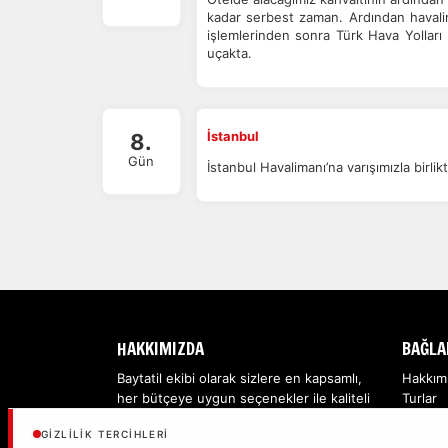
kadar serbest zaman. Ardından havalim
işlemlerinden sonra Türk Hava Yolları 
uçakta.
İstanbul
8.
Gün
İstanbul Havalimanı’na varışımızla birl
HAKKIMIZDA
BAĞLA
Baytatil ekibi olarak sizlere en kapsamlı,
Hakkım
her bütçeye uygun seçenekler ile kaliteli
Turlar
hizmet sağlamaktan dolayı gururluyuz...
Oteller
GIZLILIK TERCIHLERI