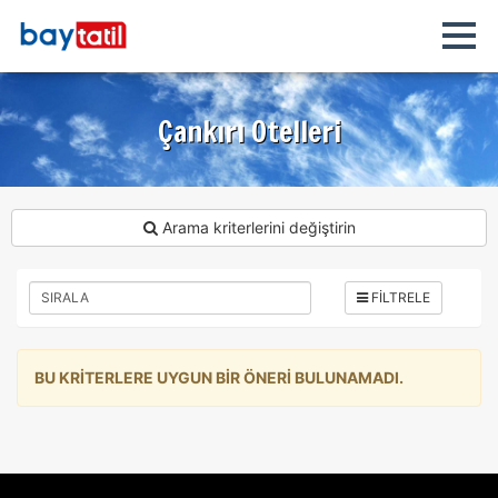
Çankırı Otelleri
ÇEREZ KULLANIM AYARLARINIZ
Çerez tercihlerinizi
belirleyin
.
Arama kriterlerini değiştirin
Daha fazla bilgi için
KVKK bilgilendirmemizi
,
çerez kullanım
ve
gizlilik koşullarını
inceleyebilirsiniz.
FİLTRELE
Zorunlu Çerezler
HER ZAMAN AKTIF
Oturum yönetimi, güvenlik ve temel site işlevleri için
BU KRİTERLERE UYGUN BİR ÖNERİ BULUNAMADI.
gereklidir. Bu çerezler olmadan site düzgün çalışmaz ve
devre dışı bırakılamaz.