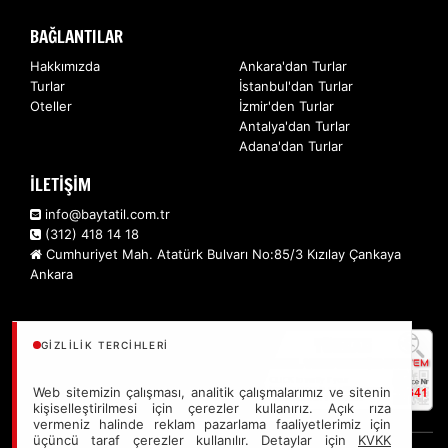
İstatistik Çerezleri
BAĞLANTILAR
Ziyaretçilerin siteyi nasıl kullandığını anonim olarak
Hakkımızda
Ankara'dan Turlar
ölçeriz. Hangi sayfaların popüler olduğunu ve
Turlar
İstanbul'dan Turlar
kullanıcıların nerede zorluk yaşadığını anlamamıza
Oteller
İzmir'den Turlar
yardımcı olur.
Antalya'dan Turlar
Adana'dan Turlar
İLETİŞİM
info@baytatil.com.tr
Pazarlama Çerezleri
(312) 418 14 18
Size ve ilgi alanlarınıza uygun reklamlar göstermek için
Cumhuriyet Mah. Atatürk Bulvarı No:85/3 Kızılay Çankaya
kullanılır. Kapatırsanız reklamları görmeye devam
Ankara
edersiniz, ancak daha az alakalı olabilirler.
GIZLILIK TERCIHLERI
Web sitemizin çalışması, analitik çalışmalarımız ve sitenin
kişiselleştirilmesi için çerezler kullanırız. Açık rıza
Tercihleri Kaydet
vermeniz halinde reklam pazarlama faaliyetlerimiz için
üçüncü taraf çerezler kullanılır. Detaylar için
KVKK