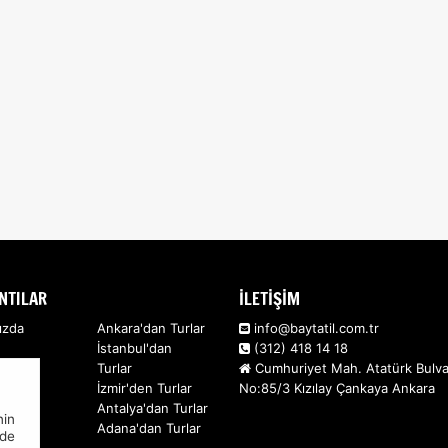
NTILAR
İLETİŞİM
ızda
Ankara'dan Turlar
info@baytatil.com.tr
İstanbul'dan
(312) 418 14 18
Turlar
Cumhuriyet Mah. Atatürk Bulva
İzmir'den Turlar
No:85/3 Kızılay Çankaya Ankara
Antalya'dan Turlar
nin
Adana'dan Turlar
nde