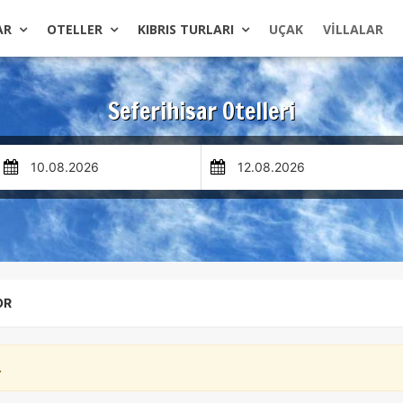
AR
OTELLER
KIBRIS TURLARI
UÇAK
VILLALAR
Seferihisar Otelleri
OR
.