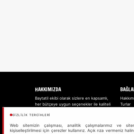
HAKKIMIZDA
BAĞLA
Baytatil ekibi olarak sizlere en kapsamlı,
Hakkım
her bütçeye uygun seçenekler ile kaliteli
Turlar
hizmet sağlamaktan dolayı gururluyuz...
Oteller
GIZLILIK TERCIHLERI
Web sitemizin çalışması, analitik çalışmalarımız ve site
kişiselleştirilmesi için çerezler kullanırız. Açık rıza vermeniz hali