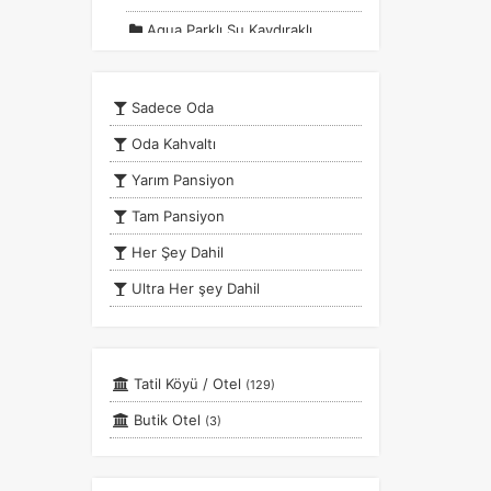
Aqua Parklı Su Kaydıraklı
Oteller
Assos Otelleri
Sadece Oda
Ayvalık Otelleri
Oda Kahvaltı
Balayı Otelleri
Yarım Pansiyon
Bay Kabul Eden Oteller
Tam Pansiyon
Belek Otelleri
Her Şey Dahil
Bodrum Otelleri
Ultra Her şey Dahil
Bozcaada Otelleri
Tam Pansiyon Plus
Cunda Otelleri
İngiliz Kahvaltısı
Çeşme Otelleri
Tatil Köyü / Otel
(129)
Alkolsüz Her şey Dahil
Çocuk Dostu Oteller
Butik Otel
(3)
Alkollü Her şey Dahil
Datça Otelleri
Denize Sıfır Oteller