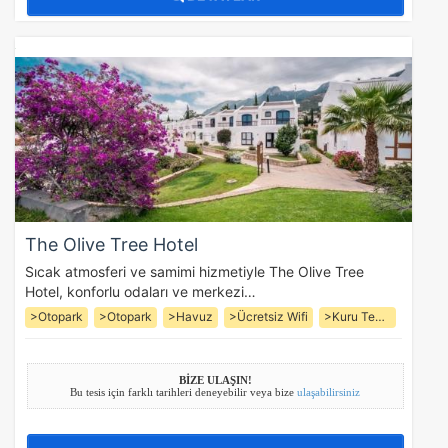
The Olive Tree Hotel
Sıcak atmosferi ve samimi hizmetiyle The Olive Tree
Hotel, konforlu odaları ve merkezi…
>Otopark
>Otopark
>Havuz
>Ücretsiz Wifi
>Kuru Temizleme
BİZE ULAŞIN!
Bu tesis için farklı tarihleri deneyebilir veya bize
ulaşabilirsiniz