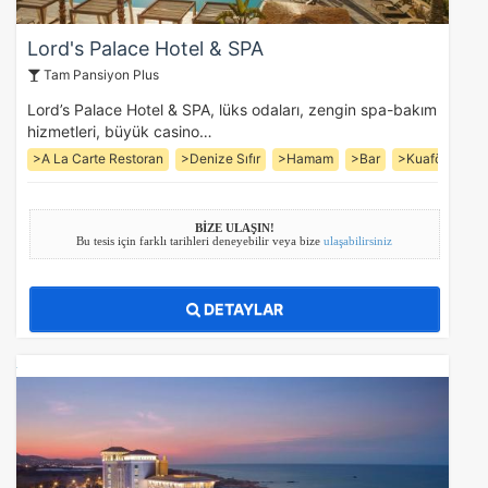
Lord's Palace Hotel & SPA
Tam Pansiyon Plus
Lord’s Palace Hotel & SPA, lüks odaları, zengin spa-bakım
hizmetleri, büyük casino…
>A La Carte Restoran
>Denize Sıfır
>Hamam
>Bar
>Kuaför
>Ot
BİZE ULAŞIN!
Bu tesis için farklı tarihleri deneyebilir veya bize
ulaşabilirsiniz
DETAYLAR