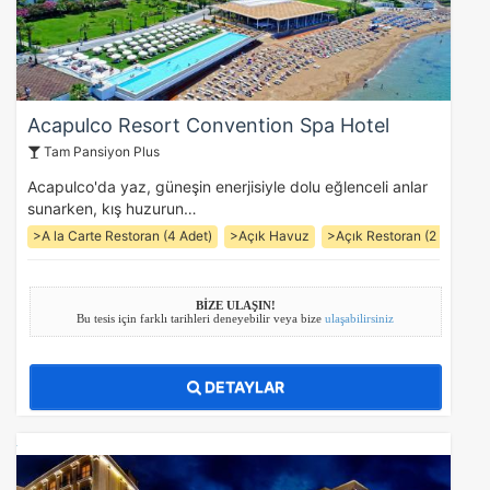
Acapulco Resort Convention Spa Hotel
Tam Pansiyon Plus
Acapulco'da yaz, güneşin enerjisiyle dolu eğlenceli anlar
sunarken, kış huzurun…
>A la Carte Restoran (4 Adet)
>Açık Havuz
>Açık Restoran (2 Adet)
BİZE ULAŞIN!
Bu tesis için farklı tarihleri deneyebilir veya bize
ulaşabilirsiniz
DETAYLAR