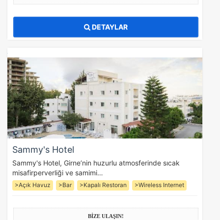
DETAYLAR
Sammy's Hotel
Sammy's Hotel, Girne’nin huzurlu atmosferinde sıcak
misafirperverliği ve samimi…
>Açık Havuz
>Bar
>Kapalı Restoran
>Wireless Internet
BİZE ULAŞIN!