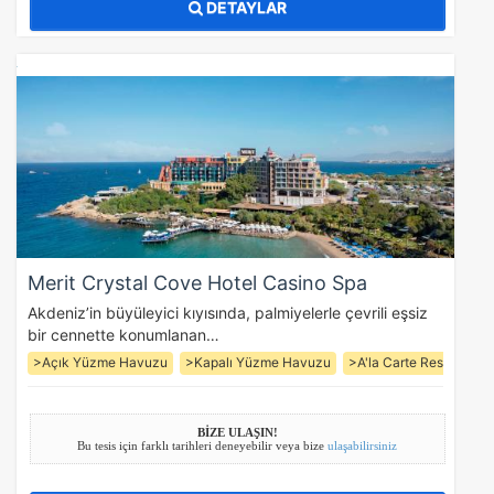
DETAYLAR
Merit Crystal Cove Hotel Casino Spa
Akdeniz’in büyüleyici kıyısında, palmiyelerle çevrili eşsiz
bir cennette konumlanan…
>Açık Yüzme Havuzu
>Kapalı Yüzme Havuzu
>A'la Carte Restoran (3
BİZE ULAŞIN!
Bu tesis için farklı tarihleri deneyebilir veya bize
ulaşabilirsiniz