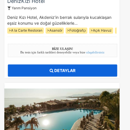
DenizKızı Hotel
Yarım Pansiyon
Deniz Kızı Hotel, Akdeniz’in berrak sularıyla kucaklaşan
eşsiz konumu ve doğal güzelliklerle…
>A la Carte Restoran
>Asansör
>Fotoğrafçı
>Açık Havuz
>Bar (4 
BİZE ULAŞIN!
Bu tesis için farklı tarihleri deneyebilir veya bize
ulaşabilirsiniz
DETAYLAR