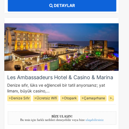
DETAYLAR
Les Ambassadeurs Hotel & Casino & Marina
Denize sıfır, lüks ve eğlenceli bir tatil arıyorsanız; yat
limanı, büyük casino,…
>Denize Sıfır
>Ücretsiz Wifi
>Otopark
>Çamaşırhane
>Jakuzi
BİZE ULAŞIN!
ÇEREZ KULLANIM AYARLARINIZ
Bu tesis için farklı tarihleri deneyebilir veya bize
ulaşabilirsiniz
Çerez tercihlerinizi
belirleyin
.