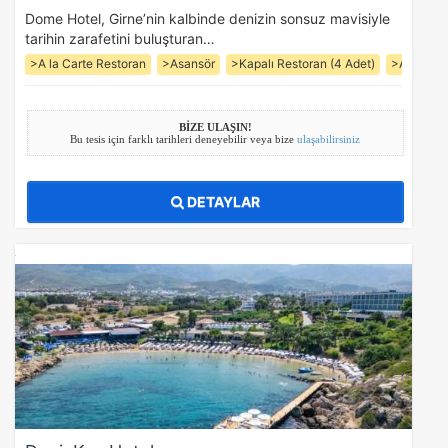
Dome Hotel, Girne’nin kalbinde denizin sonsuz mavisiyle
tarihin zarafetini buluşturan…
>A la Carte Restoran
>Asansör
>Kapalı Restoran (4 Adet)
>Açık Hav
BİZE ULAŞIN!
Bu tesis için farklı tarihleri deneyebilir veya bize
ulaşabilirsiniz
DETAYLAR