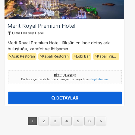
Merit Royal Premium Hotel
Ultra Her şey Dahil
Merit Royal Premium Hotel, lüksün en ince detaylarla
buluştuğu, zarafet ve ihtişamın…
>Açık Restoran
>Kapalı Restoran
>Lobi Bar
>Kapalı Yüzme Havuzu
BİZE ULAŞIN!
Bu tesis için farklı tarihleri deneyebilir veya bize
ulaşabilirsiniz
DETAYLAR
1
2
3
4
5
6
>