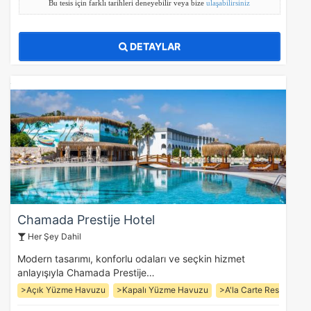
Bu tesis için farklı tarihleri deneyebilir veya bize
ulaşabilirsiniz
DETAYLAR
Chamada Prestije Hotel
Her Şey Dahil
Modern tasarımı, konforlu odaları ve seçkin hizmet
anlayışıyla Chamada Prestije…
>Açık Yüzme Havuzu
>Kapalı Yüzme Havuzu
>A'la Carte Restoran (3