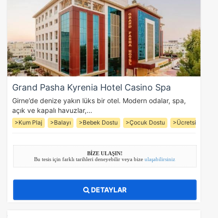
Grand Pasha Kyrenia Hotel Casino Spa
Girne’de denize yakın lüks bir otel. Modern odalar, spa,
açık ve kapalı havuzlar,…
>Kum Plaj
>Balayı
>Bebek Dostu
>Çocuk Dostu
>Ücretsiz Wifi
BİZE ULAŞIN!
Bu tesis için farklı tarihleri deneyebilir veya bize
ulaşabilirsiniz
DETAYLAR