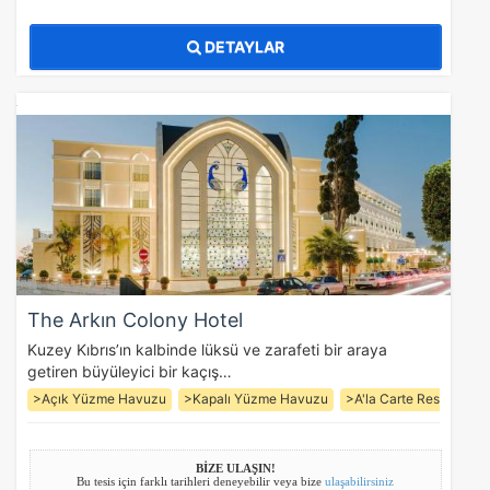
Pazarlama Çerezleri
DETAYLAR
Size ve ilgi alanlarınıza uygun reklamlar göstermek için
kullanılır. Kapatırsanız reklamları görmeye devam
edersiniz, ancak daha az alakalı olabilirler.
Tercihleri Kaydet
The Arkın Colony Hotel
Kuzey Kıbrıs’ın kalbinde lüksü ve zarafeti bir araya
getiren büyüleyici bir kaçış…
>Açık Yüzme Havuzu
>Kapalı Yüzme Havuzu
>A'la Carte Restoran (3
BİZE ULAŞIN!
Bu tesis için farklı tarihleri deneyebilir veya bize
ulaşabilirsiniz