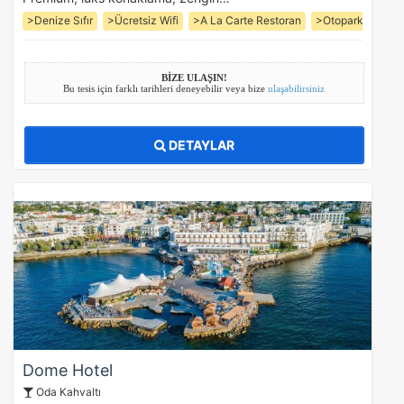
>Denize Sıfır
>Ücretsiz Wifi
>A La Carte Restoran
>Otopark
>Oyu
BİZE ULAŞIN!
Bu tesis için farklı tarihleri deneyebilir veya bize
ulaşabilirsiniz
DETAYLAR
Dome Hotel
Oda Kahvaltı