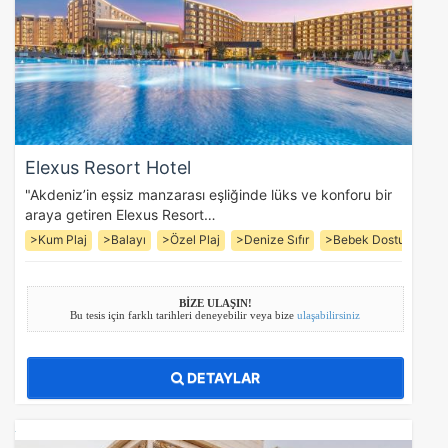
Elexus Resort Hotel
"Akdeniz’in eşsiz manzarası eşliğinde lüks ve konforu bir
araya getiren Elexus Resort…
>Kum Plaj
>Balayı
>Özel Plaj
>Denize Sıfır
>Bebek Dostu
>Çoc
BİZE ULAŞIN!
Bu tesis için farklı tarihleri deneyebilir veya bize
ulaşabilirsiniz
DETAYLAR