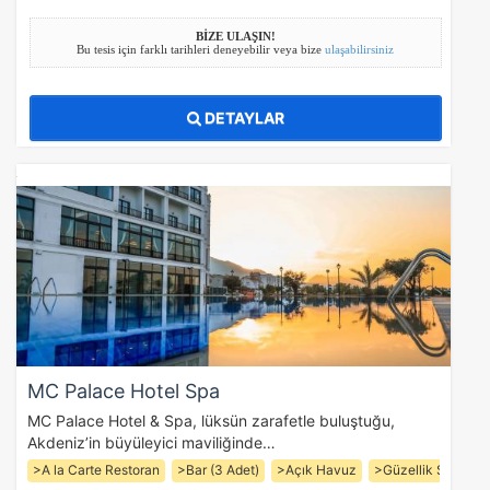
BİZE ULAŞIN!
Bu tesis için farklı tarihleri deneyebilir veya bize
ulaşabilirsiniz
DETAYLAR
MC Palace Hotel Spa
MC Palace Hotel & Spa, lüksün zarafetle buluştuğu,
Akdeniz’in büyüleyici maviliğinde…
>A la Carte Restoran
>Bar (3 Adet)
>Açık Havuz
>Güzellik Salonu