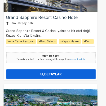
Grand Sapphire Resort Casino Hotel
Ultra Her şey Dahil
Grand Sapphire Resort & Casino, yalnızca bir otel değil;
Kuzey Kıbrıs’ta lüksün…
>A la Carte Restoran
>Balo Salonu
>Kapalı Havuz
>Kuaför
BİZE ULAŞIN!
Bu tesis için farklı tarihleri deneyebilir veya bize
ulaşabilirsiniz
DETAYLAR