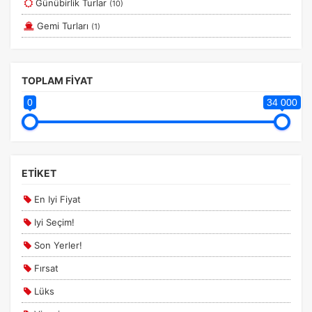
Günübirlik Turlar
(10)
Kapadokya Turları
Gemi Turları
(1)
Konya Turları
Kuşadası Efes Çeşme Turları
TOPLAM FİYAT
Marmara Turları
0
34 000
Pamukkale Salda Turları
Safranbolu Turları
Sapanca Maşukiye Turları
ETİKET
Sinop Erfelek Turları
En Iyi Fiyat
Şanlıurfa Mardin Turları
Iyi Seçim!
Şile Ağva Turları
Son Yerler!
Uçaklı Butik Turlar
Fırsat
Ulaşımlı Tatil Turları
Lüks
Van Turları