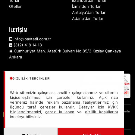
Turlar
İstanbul'dan Turlar
Ulaşım ve Transfer
(12)
Oteller
İzmir'den Turlar
Sağlık ve Güzellik
(5)
Antalya'dan Turlar
Adana'dan Turlar
Kurumsal Etkinlikler
(2)
İLETİŞİM
Ek Hizmetler
(2)
info@baytatil.com.tr
(312) 418 14 18
Cumhuriyet Mah. Atatürk Bulvarı No:85/3 Kızılay Çankaya
Ankara
GIZLILIK TERCIHLERI
Web sitemizin çalışması, analitik çalışmalarımız ve sitenin
kişiselleştirilmesi için çerezler kullanırız. Açık rıza
vermeniz halinde reklam pazarlama faaliyetlerimiz için
üçüncü taraf çerezler kullanılır. Detaylar için
KVKK
Sitemizde anılan tüm fiyatlar, geçerli kartlar ile tek ödemede, en ucuz başlangıç fiyatlardır
bilgilendirmemizi
,
çerez kullanım
ve
gizlilik koşullarını
inceleyebilirsiniz.
ve yeterli kontenjan olması durumunda geçerlidir.
Bts Baytatil Turizm Seyaat Acentası - Türsab: A11341