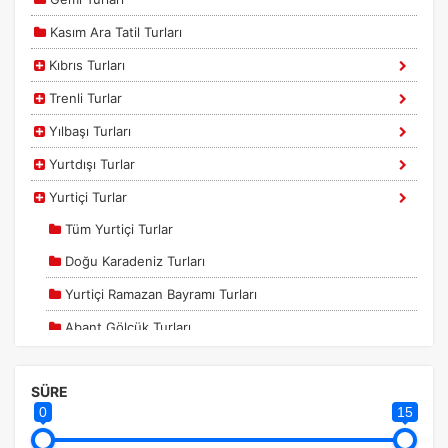
Kasım Ara Tatil Turları
Kıbrıs Turları
Trenli Turlar
ÇEREZ KULLANIM AYARLARINIZ
Yılbaşı Turları
Çerez tercihlerinizi
belirleyin
.
Yurtdışı Turlar
Daha fazla bilgi için
KVKK bilgilendirmemizi
,
çerez kullanım
ve
gizlilik koşullarını
inceleyebilirsiniz.
Yurtiçi Turlar
Tüm Yurtiçi Turlar
Zorunlu Çerezler
Doğu Karadeniz Turları
HER ZAMAN AKTIF
Oturum yönetimi, güvenlik ve temel site işlevleri için
Yurtiçi Ramazan Bayramı Turları
gereklidir. Bu çerezler olmadan site düzgün çalışmaz ve
devre dışı bırakılamaz.
Abant Gölcük Turları
Abant Gölcük Yedigöller Turları
SÜRE
Adana Gaziantep Turları
0
15
Amasra Turları
İstatistik Çerezleri