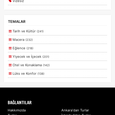
Vizesiz
Yurtiçi Kurban Bayramı Turları
Kesin Çıkışlı
Erken Rezervasyon
TEMALAR
Size Özel
Tarih ve Kültür
(241)
Planlanan
Macera
(232)
Otobüs Ile
Eğlence
(218)
Uçak Ile
Yiyecek ve İçecek
(201)
Ekstralar Dahil
Otel ve Konaklama
(142)
Lüks ve Konfor
(138)
Aile ve Çocuklar
(130)
Deniz
(56)
Romantizm ve Balayı
(55)
BAĞLANTILAR
Doğa ve Spor
(43)
Hakkımızda
Ankara'dan Turlar